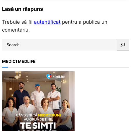
Lasă un răspuns
Trebuie să fii
autentificat
pentru a publica un
comentariu.
S
e
a
MEDICI MEDLIFE
r
c
h