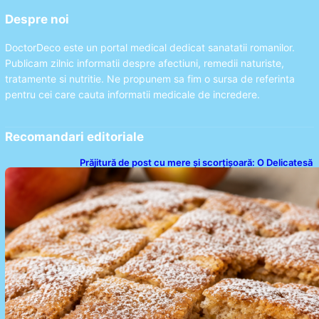
Despre noi
DoctorDeco este un portal medical dedicat sanatatii romanilor.
Publicam zilnic informatii despre afectiuni, remedii naturiste,
tratamente si nutritie. Ne propunem sa fim o sursa de referinta
pentru cei care cauta informatii medicale de incredere.
Recomandari editoriale
Prăjitură de post cu mere și scorțișoară: O Delicatesă
Dulce pentru Postul Adormirii Maicii Domnului