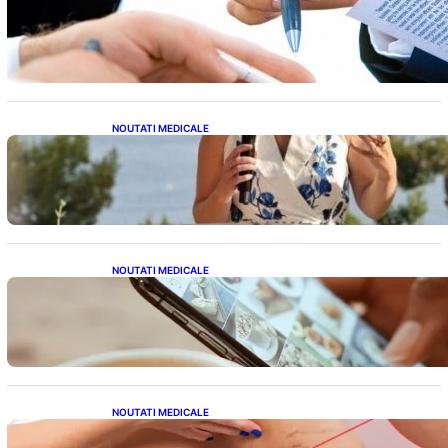
Acordul României cu Banca Mondială: O
Analiză Detaliată a Împrumutului și
Condițiilor Impuse
NOUTATI MEDICALE
Nașterea prințesei Eugenie la Lisabona: O
alegere plină de semnificație pentru familia
regală britanică
NOUTATI MEDICALE
Revoluția Bateriilor pentru Telefoane:
Avantaje, Provocări și Viitorul Tehnologiei
Energetice
NOUTATI MEDICALE
Varicele și Umflarea Picioarelor pe Caniculă: