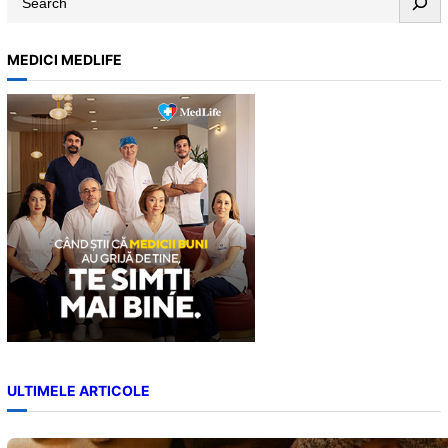
e
a
MEDICI MEDLIFE
r
c
h
ULTIMELE ARTICOLE