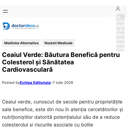
Sari
Skip
la
to
Boli si
Afectiun
conținut
content
Sănătat
de la A la
Medici
Tratame
Medicina Alternativa
Noutati Medicale
Nutriti
Diction
Ceaiul Verde: Băutura Benefică pentru
Colesterol și Sănătatea
Cardiovasculară
Posted by
Echipa Editoriala
–
7 iulie 2026
Ceaiul verde, cunoscut de secole pentru proprietățile
sale benefice, este din nou în atenția cercetătorilor și
nutriționiștilor datorită potențialului său de a reduce
colesterolul și riscurile asociate cu bolile