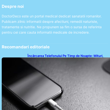
Despre noi
DoctorDeco este un portal medical dedicat sanatatii romanilor.
Publicam zilnic informatii despre afectiuni, remedii naturiste,
tratamente si nutritie. Ne propunem sa fim o sursa de referinta
pentru cei care cauta informatii medicale de incredere.
Recomandari editoriale
Încărcarea Telefonului Pe Timp de Noapte: Mituri,
Realități și Impact Asupra Bateriei