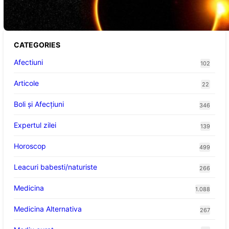
Spectacol Astronomic Pe Cerul României
CATEGORIES
Afectiuni
102
Articole
22
Boli și Afecțiuni
346
Expertul zilei
139
Horoscop
499
Leacuri babesti/naturiste
266
Medicina
1.088
Medicina Alternativa
267