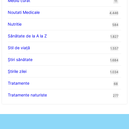
Mediu curat
11
Noutati Medicale
4.446
Nutritie
584
Sănătate de la A la Z
1.827
Stil de viaţă
1.557
Ştiri sănătate
1.684
Știrile zilei
1.034
Tratamente
68
Tratamente naturiste
277