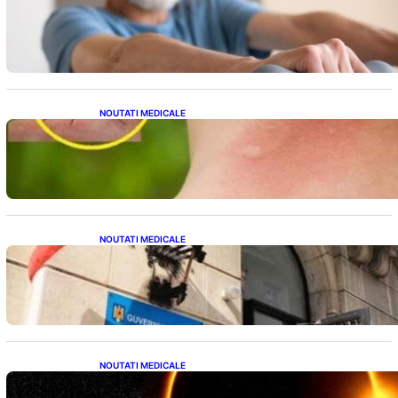
Îmbunătățirea sănătății cardiovasculare:
Patru exerciții simple pentru reducerea
tensiunii arteriale la domiciliu
NOUTATI MEDICALE
Cum bacteriile pielii influențează atracția
țânțarilor: O nouă viziune asupra alegerii
victimelor
NOUTATI MEDICALE
Investiția Ministerului Sănătății: 174 de
milioane de lei pentru modernizarea
sistemului sanitar din România
NOUTATI MEDICALE
Eclipsa de Soare din august 2026: Un