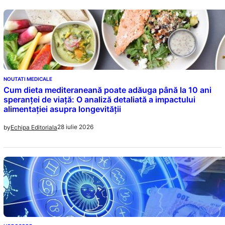
NOUTATI MEDICALE
Cum dieta mediteraneană poate adăuga până la 10 ani
speranței de viață: O analiză detaliată a impactului
alimentației asupra longevității
28 iulie 2026
by
Echipa Editoriala