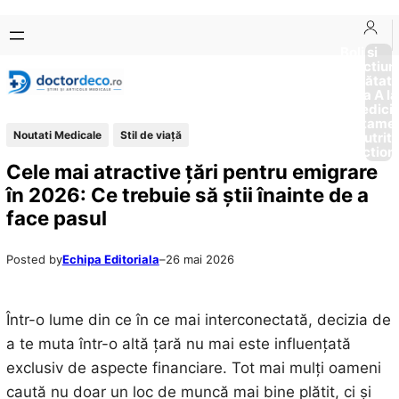
Sari
Skip
la
to
Boli si
Afectiun
conținut
content
Sănătat
de la A la
Medici
Tratame
Noutati Medicale
Stil de viaţă
Nutriti
Diction
Cele mai atractive țări pentru emigrare
în 2026: Ce trebuie să știi înainte de a
face pasul
Posted by
Echipa Editoriala
–
26 mai 2026
Într-o lume din ce în ce mai interconectată, decizia de
a te muta într-o altă țară nu mai este influențată
exclusiv de aspecte financiare. Tot mai mulți oameni
caută nu doar un loc de muncă mai bine plătit, ci și