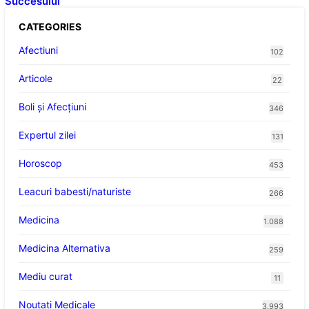
Succesului
CATEGORIES
Afectiuni
102
Articole
22
Boli și Afecțiuni
346
Expertul zilei
131
Horoscop
453
Leacuri babesti/naturiste
266
Medicina
1.088
Medicina Alternativa
259
Mediu curat
11
Noutati Medicale
3.993