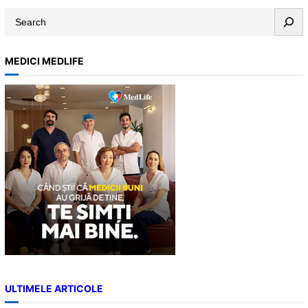
S
e
a
MEDICI MEDLIFE
r
c
h
ULTIMELE ARTICOLE