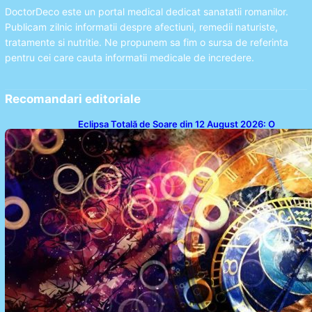
DoctorDeco este un portal medical dedicat sanatatii romanilor.
Publicam zilnic informatii despre afectiuni, remedii naturiste,
tratamente si nutritie. Ne propunem sa fim o sursa de referinta
pentru cei care cauta informatii medicale de incredere.
Recomandari editoriale
Eclipsa Totală de Soare din 12 August 2026: O
Analiză a Impactului asupra Trei Zodii și a Ciclului de
18 Ani