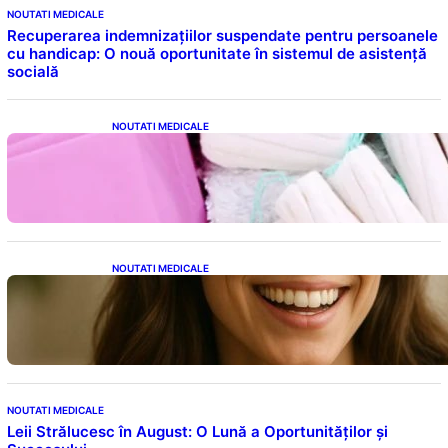
NOUTATI MEDICALE
Recuperarea indemnizațiilor suspendate pentru persoanele
cu handicap: O nouă oportunitate în sistemul de asistență
socială
NOUTATI MEDICALE
Tampoanele menstruale: O analiză profundă
a riscurilor legate de metale toxice
NOUTATI MEDICALE
Ceaiul – Băutura care protejează inima:
Descoperiri recente despre beneficiile
consumului zilnic
NOUTATI MEDICALE
Leii Strălucesc în August: O Lună a Oportunităților și