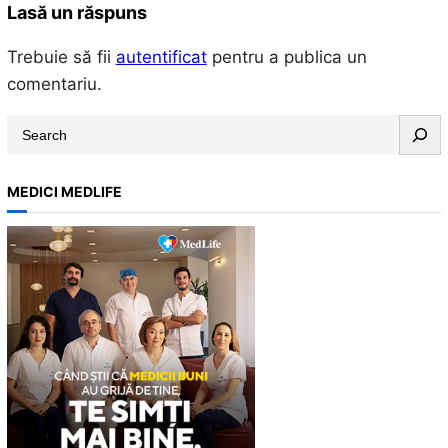
Lasă un răspuns
Trebuie să fii
autentificat
pentru a publica un
comentariu.
S
e
a
MEDICI MEDLIFE
r
c
h