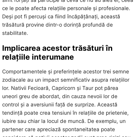
simt forțați să participe la ceva ce nu au ales ei, ceea
ce le poate afecta relațiile personale și profesionale.
Deși pot fi percuși ca fiind încăpățânați, această
trăsătură provine dintr-o dorință profundă de
stabilitate.
Implicarea acestor trăsături în
relațiile interumane
Comportamentele și preferințele acestor trei semne
zodiacale au un impact semnificativ asupra relațiilor
lor. Nativii Fecioară, Capricorn și Taur pot părea
uneori greu de abordat, din cauza nevoii lor de
control și a aversiunii față de surprize. Această
tendință poate crea tensiuni în relațiile de prietenie,
iubire sau chiar la locul de muncă. De exemplu, un
partener care apreciază spontaneitatea poate