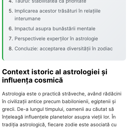
Taurul: stabilitatea ca prioritate
Implicarea acestor trăsături în relațiile
interumane
Impactul asupra bunăstării mentale
Perspectivele experților în astrologie
Concluzie: acceptarea diversității în zodiac
Context istoric al astrologiei și
influența cosmică
Astrologia este o practică străveche, având rădăcini
în civilizații antice precum babilonienii, egiptenii și
grecii. De-a lungul timpului, oamenii au căutat să
înțeleagă influențele planetelor asupra vieții lor. În
tradiția astrologică, fiecare zodie este asociată cu