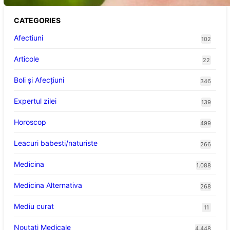
CATEGORIES
Afectiuni
102
Articole
22
Boli și Afecțiuni
346
Expertul zilei
139
Horoscop
499
Leacuri babesti/naturiste
266
Medicina
1.088
Medicina Alternativa
268
Mediu curat
11
Noutati Medicale
4.448