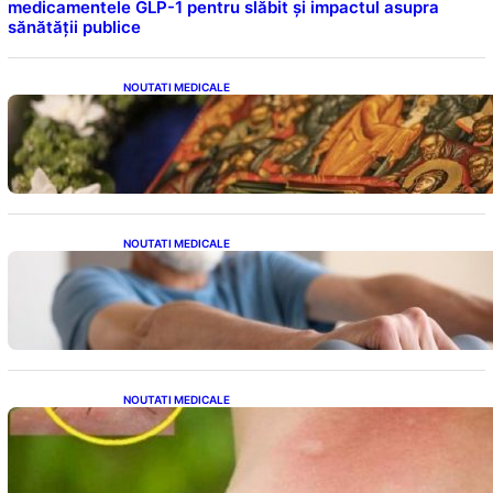
medicamentele GLP-1 pentru slăbit și impactul asupra
sănătății publice
NOUTATI MEDICALE
Postul Adormirii Maicii Domnului: Tradiții,
Superstiții și Implicații Spiritualitate în 2026
NOUTATI MEDICALE
Îmbunătățirea sănătății cardiovasculare:
Patru exerciții simple pentru reducerea
tensiunii arteriale la domiciliu
NOUTATI MEDICALE
Cum bacteriile pielii influențează atracția
țânțarilor: O nouă viziune asupra alegerii
victimelor