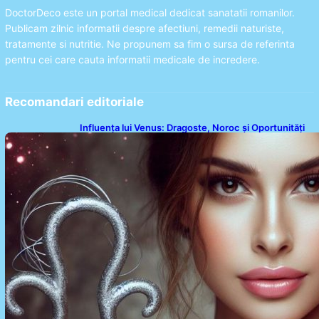
DoctorDeco este un portal medical dedicat sanatatii romanilor.
Publicam zilnic informatii despre afectiuni, remedii naturiste,
tratamente si nutritie. Ne propunem sa fim o sursa de referinta
pentru cei care cauta informatii medicale de incredere.
Recomandari editoriale
Influența lui Venus: Dragoste, Noroc și Oportunități
pentru Tauri și Balanțe în Weekendul 8-9 August