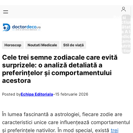
Sari
Skip
la
to
Boli si
Afectiun
conținut
content
Sănătat
de la A la
Medici
Tratame
Horoscop
Noutati Medicale
Stil de viaţă
Nutriti
Diction
Cele trei semne zodiacale care evită
surprizele: o analiză detaliată a
preferințelor și comportamentului
acestora
Posted by
Echipa Editoriala
–
15 februarie 2026
În lumea fascinantă a astrologiei, fiecare zodie are
caracteristici unice care influențează comportamentul
și preferințele nativilor. În mod special, există
trei