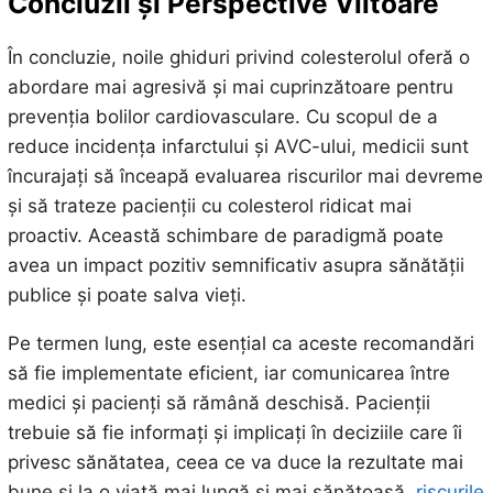
Concluzii și Perspective Viitoare
În concluzie, noile ghiduri privind colesterolul oferă o
abordare mai agresivă și mai cuprinzătoare pentru
prevenția bolilor cardiovasculare. Cu scopul de a
reduce incidența infarctului și AVC-ului, medicii sunt
încurajați să înceapă evaluarea riscurilor mai devreme
și să trateze pacienții cu colesterol ridicat mai
proactiv. Această schimbare de paradigmă poate
avea un impact pozitiv semnificativ asupra sănătății
publice și poate salva vieți.
Pe termen lung, este esențial ca aceste recomandări
să fie implementate eficient, iar comunicarea între
medici și pacienți să rămână deschisă. Pacienții
trebuie să fie informați și implicați în deciziile care îi
privesc sănătatea, ceea ce va duce la rezultate mai
bune și la o viață mai lungă și mai sănătoasă.
riscurile