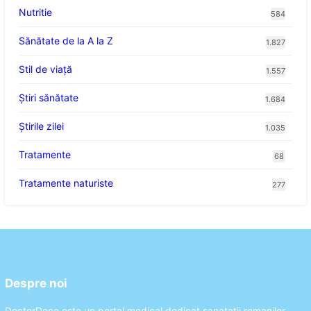
Nutritie
584
Sănătate de la A la Z
1.827
Stil de viaţă
1.557
Ştiri sănătate
1.684
Știrile zilei
1.035
Tratamente
68
Tratamente naturiste
277
Despre noi
DoctorDeco este un portal medical dedicat sanatatii romanilor.