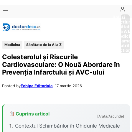
Sari
Skip
la
to
Boli si
Afectiun
conținut
content
Sănătat
de la A la
Medici
Tratame
Medicina
Sănătate de la A la Z
Nutriti
Diction
Colesterolul și Riscurile
Cardiovasculare: O Nouă Abordare în
Prevenția Infarctului și AVC-ului
Posted by
Echipa Editoriala
–
17 martie 2026
Cuprins articol
[Arata/Ascunde]
Contextul Schimbărilor în Ghidurile Medicale