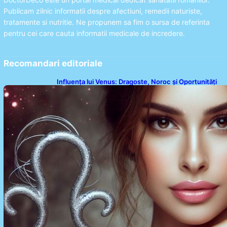
Publicam zilnic informatii despre afectiuni, remedii naturiste,
tratamente si nutritie. Ne propunem sa fim o sursa de referinta
pentru cei care cauta informatii medicale de incredere.
Recomandari editoriale
Influența lui Venus: Dragoste, Noroc și Oportunități
pentru Tauri și Balanțe în Weekendul 8-9 August