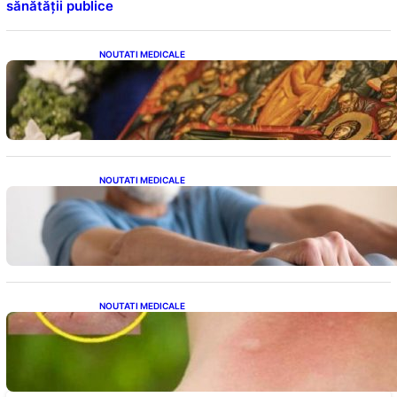
sănătății publice
NOUTATI MEDICALE
Postul Adormirii Maicii Domnului: Tradiții,
Superstiții și Implicații Spiritualitate în 2026
NOUTATI MEDICALE
Îmbunătățirea sănătății cardiovasculare:
Patru exerciții simple pentru reducerea
tensiunii arteriale la domiciliu
NOUTATI MEDICALE
Cum bacteriile pielii influențează atracția
țânțarilor: O nouă viziune asupra alegerii
victimelor