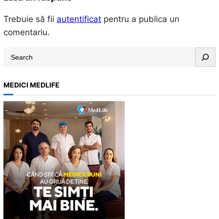
Trebuie să fii
autentificat
pentru a publica un
comentariu.
S
e
a
MEDICI MEDLIFE
r
c
h