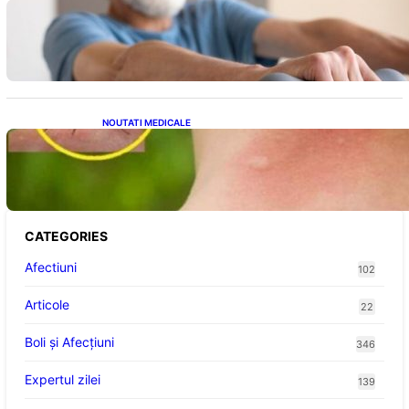
Îmbunătățirea sănătății cardiovasculare:
Patru exerciții simple pentru reducerea
tensiunii arteriale la domiciliu
NOUTATI MEDICALE
Cum bacteriile pielii influențează atracția
țânțarilor: O nouă viziune asupra alegerii
victimelor
CATEGORIES
Afectiuni
102
Articole
22
Boli și Afecțiuni
346
Expertul zilei
139