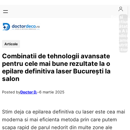
Sari
Skip
la
to
Boli si
Afectiun
conținut
content
Sănătat
de la A la
Medici
Tratame
Articole
Nutriti
Diction
Combinatii de tehnologii avansate
pentru cele mai bune rezultate la o
epilare definitiva laser Bucureşti la
salon
Posted by
Doctor D.
–
6 martie 2025
Stim deja ca epilarea definitiva cu laser este cea mai
moderna si mai eficienta metoda prin care putem
scapa rapid de parul nedorit din multe zone ale