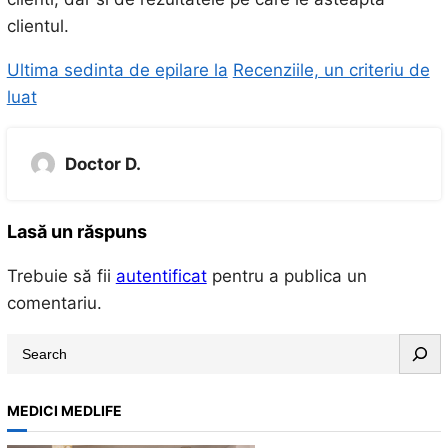
clientul.
Ultima sedinta de epilare la
Recenziile, un criteriu de
luat
Doctor D.
Lasă un răspuns
Trebuie să fii
autentificat
pentru a publica un
comentariu.
S
e
a
MEDICI MEDLIFE
r