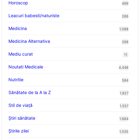
Horoscop
499
Leacuri babesti/naturiste
266
Medicina
1.088
Medicina Alternativa
268
Mediu curat
11
Noutati Medicale
4.448
Nutritie
584
Sănătate de la A la Z
1.827
Stil de viaţă
1.557
Ştiri sănătate
1.684
Știrile zilei
1.035