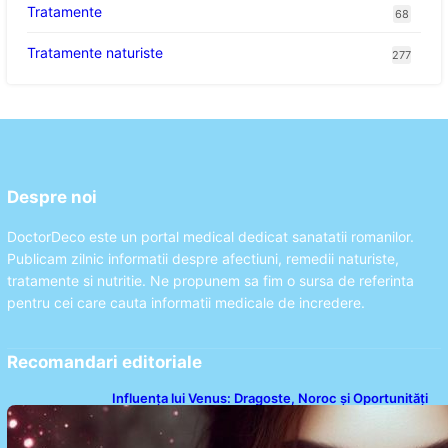
Tratamente
68
Tratamente naturiste
277
Despre noi
DoctorDeco este un portal medical dedicat sanatatii romanilor.
Publicam zilnic informatii despre afectiuni, remedii naturiste,
tratamente si nutritie. Ne propunem sa fim o sursa de referinta
pentru cei care cauta informatii medicale de incredere.
Recomandari editoriale
Influența lui Venus: Dragoste, Noroc și Oportunități
pentru Tauri și Balanțe în Weekendul 8-9 August