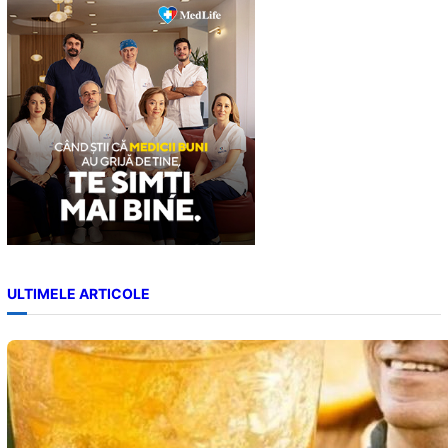
c
h
ULTIMELE ARTICOLE