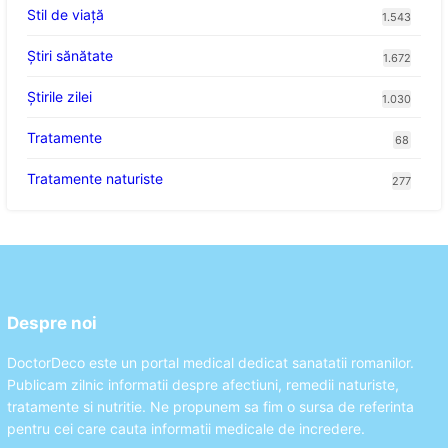
Stil de viaţă
1.543
Ştiri sănătate
1.672
Știrile zilei
1.030
Tratamente
68
Tratamente naturiste
277
Despre noi
DoctorDeco este un portal medical dedicat sanatatii romanilor.
Publicam zilnic informatii despre afectiuni, remedii naturiste,
tratamente si nutritie. Ne propunem sa fim o sursa de referinta
pentru cei care cauta informatii medicale de incredere.