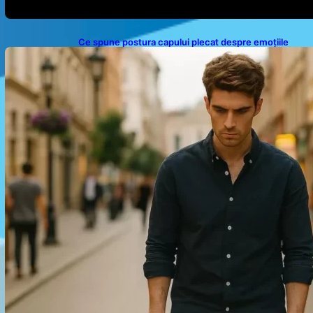
Ce spune postura capului plecat despre emoțiile
noastre: analiza unui obicei comun