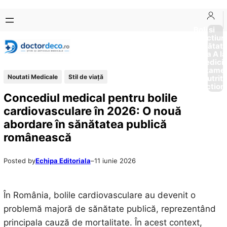
Sari
Skip
la
to
Boli si
Afectiun
conținut
content
Sănătat
de la A la
Medici
Tratame
Noutati Medicale
Stil de viaţă
Nutriti
Diction
Concediul medical pentru bolile
cardiovasculare în 2026: O nouă
abordare în sănătatea publică
românească
Posted by
Echipa Editoriala
–
11 iunie 2026
În România, bolile cardiovasculare au devenit o
problemă majoră de sănătate publică, reprezentând
principala cauză de mortalitate. În acest context,