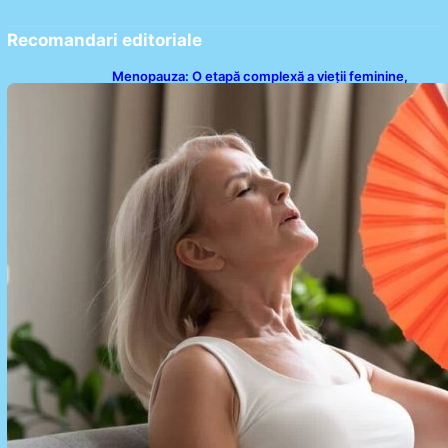
Recomandari editoriale
Menopauza: O etapă complexă a vieții feminine,
dincolo de bufeuri