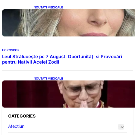
NOUTATI MEDICALE
Laura Cosoi și Povestea Maternității: O
Călătorie Plină de Dragoste și Provocări
HOROSCOP
Leul Strălucește pe 7 August: Oportunități și Provocări
pentru Nativii Acelei Zodii
NOUTATI MEDICALE
Descoperiri Revoluționare: Originile Papei
Leon al XIV-lea și Legăturile Sale Cu Cuba
CATEGORIES
Afectiuni
102