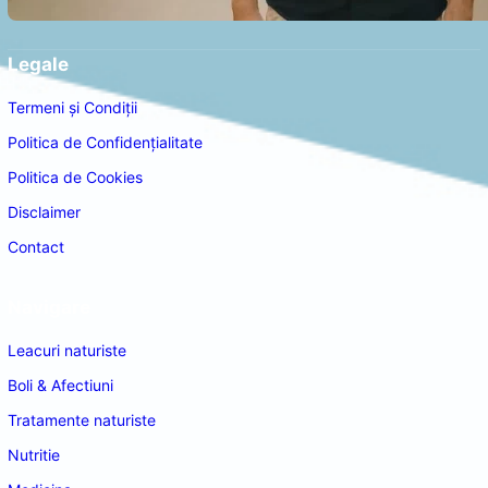
Legale
Termeni și Condiții
Politica de Confidențialitate
Politica de Cookies
Disclaimer
Contact
Navigare
Leacuri naturiste
Boli & Afectiuni
Tratamente naturiste
Nutritie