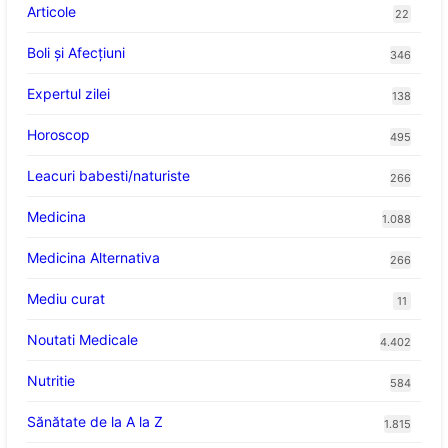
Articole
22
Boli și Afecțiuni
346
Expertul zilei
138
Horoscop
495
Leacuri babesti/naturiste
266
Medicina
1.088
Medicina Alternativa
266
Mediu curat
11
Noutati Medicale
4.402
Nutritie
584
Sănătate de la A la Z
1.815