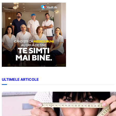
c
h
ULTIMELE ARTICOLE