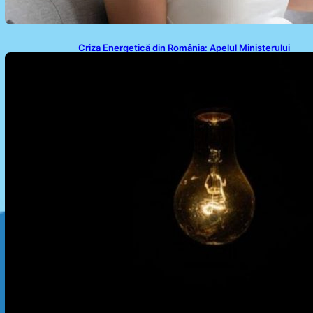
Criza Energetică din România: Apelul Ministerului
Energiei și Impactul Asupra Cetățenilor