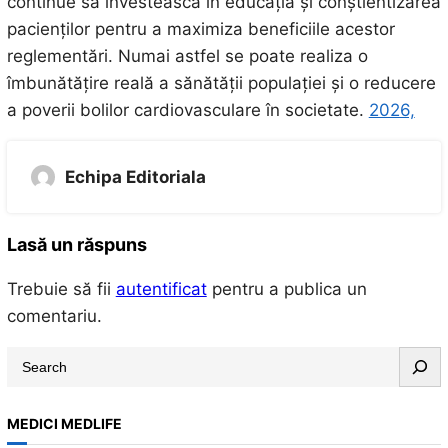
continue să investească în educația și conștientizarea
pacienților pentru a maximiza beneficiile acestor
reglementări. Numai astfel se poate realiza o
îmbunătățire reală a sănătății populației și o reducere
a poverii bolilor cardiovasculare în societate.
2026,
Echipa Editoriala
Lasă un răspuns
Trebuie să fii
autentificat
pentru a publica un
comentariu.
S
e
a
MEDICI MEDLIFE
r