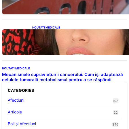
Viitoare
NOUTATI MEDICALE
Alina Pușcău și Lupta cu Metastaza: O
Poveste de Curaj și Inspirație
NOUTATI MEDICALE
Mecanismele supraviețuirii cancerului: Cum își adaptează
celulele tumorală metabolismul pentru a se răspândi
CATEGORIES
Afectiuni
102
Articole
22
Boli și Afecțiuni
346