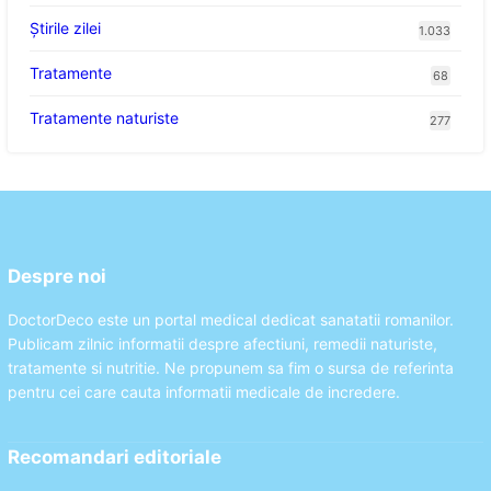
Știrile zilei
1.033
Tratamente
68
Tratamente naturiste
277
Despre noi
DoctorDeco este un portal medical dedicat sanatatii romanilor.
Publicam zilnic informatii despre afectiuni, remedii naturiste,
tratamente si nutritie. Ne propunem sa fim o sursa de referinta
pentru cei care cauta informatii medicale de incredere.
Recomandari editoriale