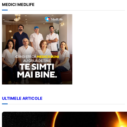
a
MEDICI MEDLIFE
r
c
h
ULTIMELE ARTICOLE