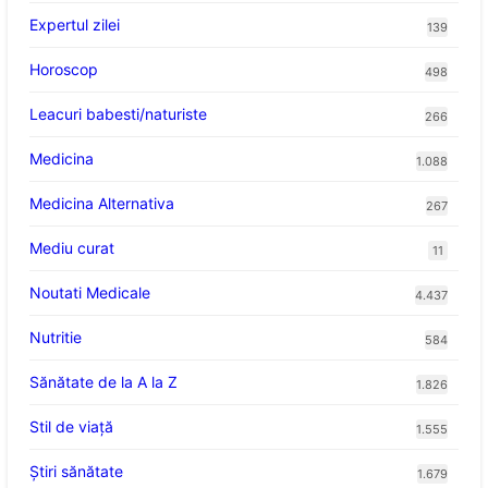
Expertul zilei
139
Horoscop
498
Leacuri babesti/naturiste
266
Medicina
1.088
Medicina Alternativa
267
Mediu curat
11
Noutati Medicale
4.437
Nutritie
584
Sănătate de la A la Z
1.826
Stil de viaţă
1.555
Ştiri sănătate
1.679