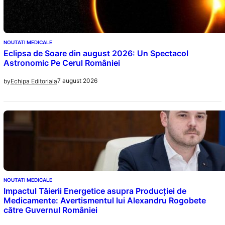
NOUTATI MEDICALE
Eclipsa de Soare din august 2026: Un Spectacol
Astronomic Pe Cerul României
7 august 2026
by
Echipa Editoriala
NOUTATI MEDICALE
Impactul Tăierii Energetice asupra Producției de
Medicamente: Avertismentul lui Alexandru Rogobete
către Guvernul României