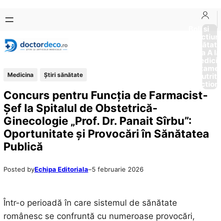
Sari
Skip
la
to
Boli si
Afectiun
conținut
content
Sănătat
de la A la
Medici
Tratame
Medicina
Ştiri sănătate
Nutriti
Diction
Concurs pentru Funcția de Farmacist-
Șef la Spitalul de Obstetrică-
Ginecologie „Prof. Dr. Panait Sîrbu”:
Oportunitate și Provocări în Sănătatea
Publică
Posted by
Echipa Editoriala
–
5 februarie 2026
Într-o perioadă în care sistemul de sănătate
românesc se confruntă cu numeroase provocări,