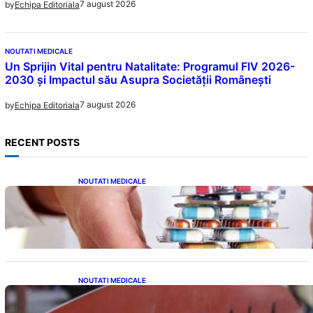
7 august 2026
by
Echipa Editoriala
NOUTATI MEDICALE
Un Sprijin Vital pentru Natalitate: Programul FIV 2026-
2030 și Impactul său Asupra Societății Românești
7 august 2026
by
Echipa Editoriala
RECENT POSTS
NOUTATI MEDICALE
Criza Medicamentelor pentru Tulburări
Digestive: Ce Înseamnă Suspendarea Colebil
și Panzcebil pentru Pacienți
NOUTATI MEDICALE
Reforma Educațională din Liceu: O
Schimbare Fundamentală pentru Generațiile