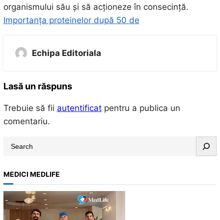
organismului său și să acționeze în consecință.
Importanța proteinelor după 50 de
Echipa Editoriala
Lasă un răspuns
Trebuie să fii
autentificat
pentru a publica un
comentariu.
S
e
a
MEDICI MEDLIFE
r
c
h