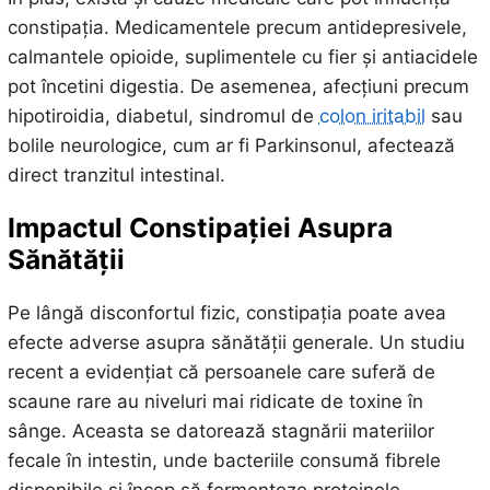
constipația. Medicamentele precum antidepresivele,
calmantele opioide, suplimentele cu fier și antiacidele
pot încetini digestia. De asemenea, afecțiuni precum
hipotiroidia, diabetul, sindromul de
colon iritabil
sau
bolile neurologice, cum ar fi Parkinsonul, afectează
direct tranzitul intestinal.
Impactul Constipației Asupra
Sănătății
Pe lângă disconfortul fizic, constipația poate avea
efecte adverse asupra sănătății generale. Un studiu
recent a evidențiat că persoanele care suferă de
scaune rare au niveluri mai ridicate de toxine în
sânge. Aceasta se datorează stagnării materiilor
fecale în intestin, unde bacteriile consumă fibrele
disponibile și încep să fermenteze proteinele,