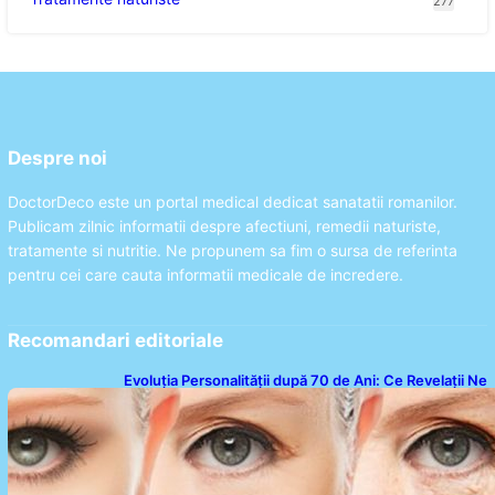
277
Despre noi
DoctorDeco este un portal medical dedicat sanatatii romanilor.
Publicam zilnic informatii despre afectiuni, remedii naturiste,
tratamente si nutritie. Ne propunem sa fim o sursa de referinta
pentru cei care cauta informatii medicale de incredere.
Recomandari editoriale
Evoluția Personalității după 70 de Ani: Ce Revelații Ne
Oferă Studiile Psihologice