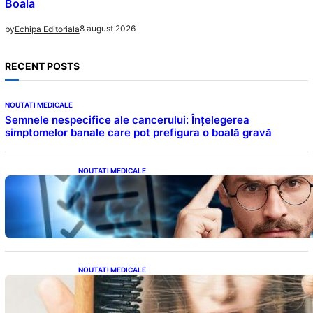
Boala
8 august 2026
by
Echipa Editoriala
RECENT POSTS
NOUTATI MEDICALE
Semnele nespecifice ale cancerului: Înțelegerea
simptomelor banale care pot prefigura o boală gravă
NOUTATI MEDICALE
Inteligența dincolo de note: Semnele unui IQ
ridicat care nu țin de școală
NOUTATI MEDICALE
Semnele unei deficiențe de proteine:
Impactul asupra sănătății tale