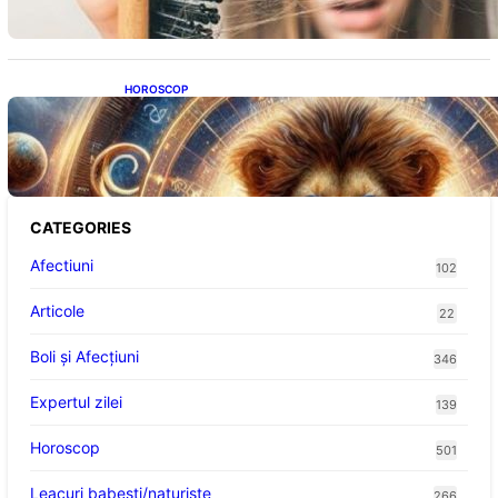
HOROSCOP
Portalul Leului 8/8: Oportunități de
Abundență pentru Cinci Zodii în 2026
CATEGORIES
Afectiuni
102
Articole
22
Boli și Afecțiuni
346
Expertul zilei
139
Horoscop
501
Leacuri babesti/naturiste
266