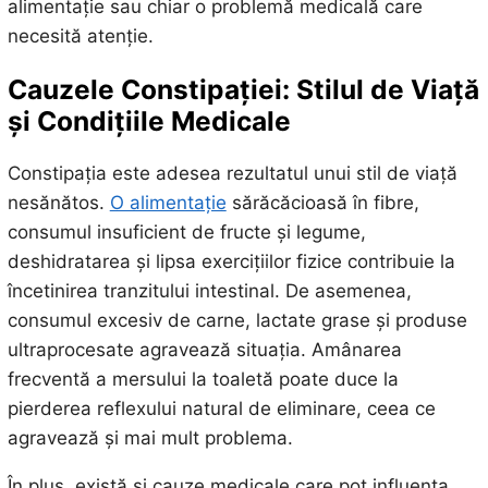
alimentație sau chiar o problemă medicală care
necesită atenție.
Cauzele Constipației: Stilul de Viață
și Condițiile Medicale
Constipația este adesea rezultatul unui stil de viață
nesănătos.
O alimentație
sărăcăcioasă în fibre,
consumul insuficient de fructe și legume,
deshidratarea și lipsa exercițiilor fizice contribuie la
încetinirea tranzitului intestinal. De asemenea,
consumul excesiv de carne, lactate grase și produse
ultraprocesate agravează situația. Amânarea
frecventă a mersului la toaletă poate duce la
pierderea reflexului natural de eliminare, ceea ce
agravează și mai mult problema.
În plus, există și cauze medicale care pot influența