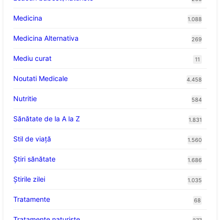
Medicina
1.088
Medicina Alternativa
269
Mediu curat
11
Noutati Medicale
4.458
Nutritie
584
Sănătate de la A la Z
1.831
Stil de viaţă
1.560
Ştiri sănătate
1.686
Știrile zilei
1.035
Tratamente
68
Tratamente naturiste