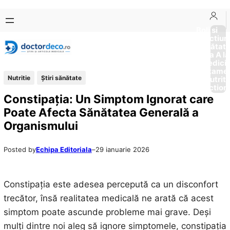
Sari
Skip
la
to
Boli si
Afectiun
conținut
content
Sănătat
de la A la
Medici
Tratame
Nutritie
Ştiri sănătate
Nutriti
Diction
Constipația: Un Simptom Ignorat care
Poate Afecta Sănătatea Generală a
Organismului
Posted by
Echipa Editoriala
–
29 ianuarie 2026
Constipația este adesea percepută ca un disconfort
trecător, însă realitatea medicală ne arată că acest
simptom poate ascunde probleme mai grave. Deși
mulți dintre noi aleg să ignore simptomele, constipația