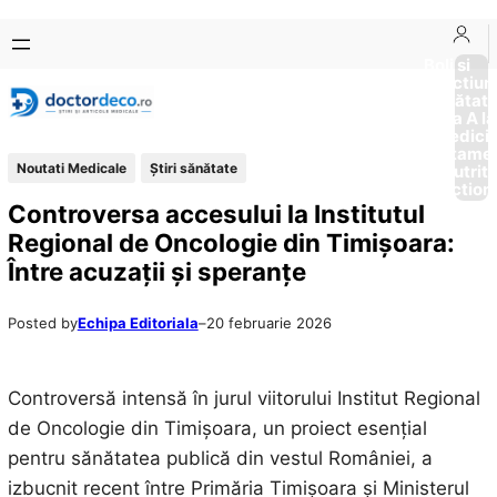
Sari
Skip
la
to
Boli si
Afectiun
conținut
content
Sănătat
de la A la
Medici
Tratame
Noutati Medicale
Ştiri sănătate
Nutriti
Diction
Controversa accesului la Institutul
Regional de Oncologie din Timișoara:
Între acuzații și speranțe
Posted by
Echipa Editoriala
–
20 februarie 2026
Controversă intensă în jurul viitorului Institut Regional
de Oncologie din Timișoara, un proiect esențial
pentru sănătatea publică din vestul României, a
izbucnit recent între Primăria Timișoara și Ministerul