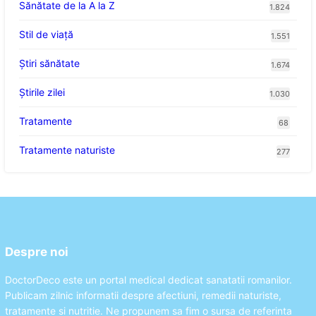
Sănătate de la A la Z
1.824
Stil de viaţă
1.551
Ştiri sănătate
1.674
Știrile zilei
1.030
Tratamente
68
Tratamente naturiste
277
Despre noi
DoctorDeco este un portal medical dedicat sanatatii romanilor.
Publicam zilnic informatii despre afectiuni, remedii naturiste,
tratamente si nutritie. Ne propunem sa fim o sursa de referinta