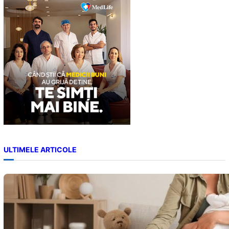
c
h
ULTIMELE ARTICOLE