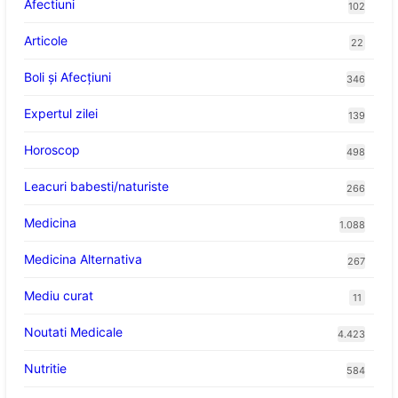
Afectiuni
102
Articole
22
Boli și Afecțiuni
346
Expertul zilei
139
Horoscop
498
Leacuri babesti/naturiste
266
Medicina
1.088
Medicina Alternativa
267
Mediu curat
11
Noutati Medicale
4.423
Nutritie
584