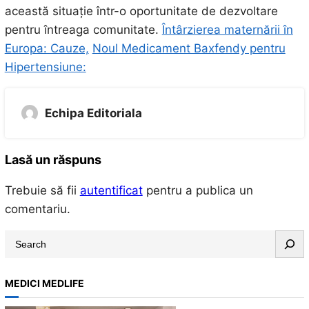
această situație într-o oportunitate de dezvoltare
pentru întreaga comunitate.
Întârzierea maternării în
Europa: Cauze,
Noul Medicament Baxfendy pentru
Hipertensiune:
Echipa Editoriala
Lasă un răspuns
Trebuie să fii
autentificat
pentru a publica un
comentariu.
S
e
a
MEDICI MEDLIFE
r