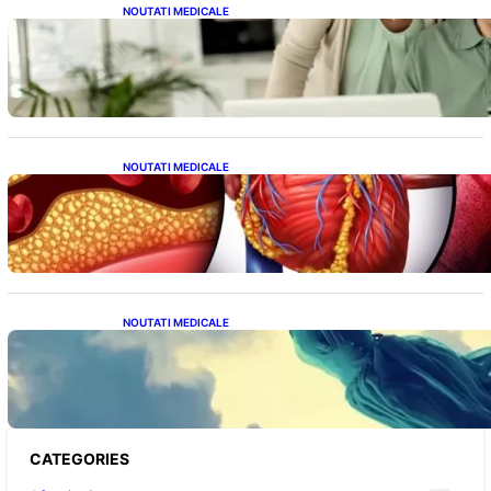
NOUTATI MEDICALE
Sprijin financiar pentru pensionari: Ce
înseamnă ajutoarele de până la 500 de lei în
2026
NOUTATI MEDICALE
Descoperirea revoluționară: Afereza
terapeutică, un posibil aliat în eliminarea
microplasticelor din sânge
NOUTATI MEDICALE
Mesajele Universului: Ce Înseamnă Visele
Repetate și Interpretările Lor Profunde
CATEGORIES