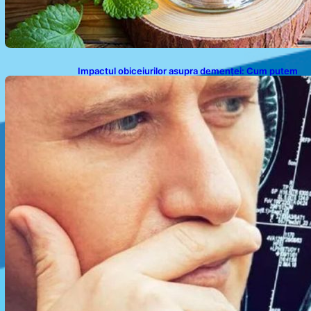
Impactul obiceiurilor asupra demenței: Cum putem
preveni îmbătrânirea prematură a creierului