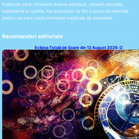
Publicam zilnic informatii despre afectiuni, remedii naturiste,
tratamente si nutritie. Ne propunem sa fim o sursa de referinta
pentru cei care cauta informatii medicale de incredere.
Recomandari editoriale
Eclipsa Totală de Soare din 12 August 2026: O
Analiză a Impactului asupra Trei Zodii și a Ciclului de
18 Ani