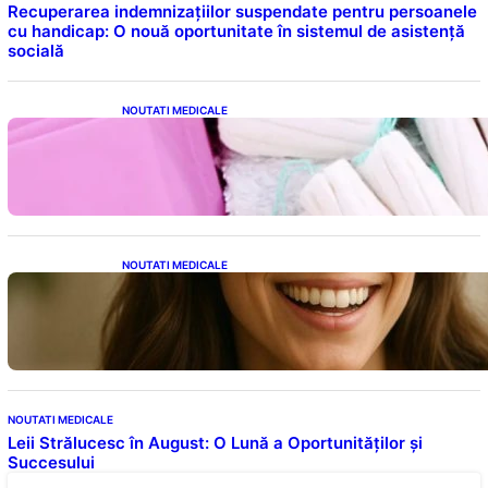
Recuperarea indemnizațiilor suspendate pentru persoanele
cu handicap: O nouă oportunitate în sistemul de asistență
socială
NOUTATI MEDICALE
Tampoanele menstruale: O analiză profundă
a riscurilor legate de metale toxice
NOUTATI MEDICALE
Ceaiul – Băutura care protejează inima:
Descoperiri recente despre beneficiile
consumului zilnic
NOUTATI MEDICALE
Leii Strălucesc în August: O Lună a Oportunităților și
Succesului