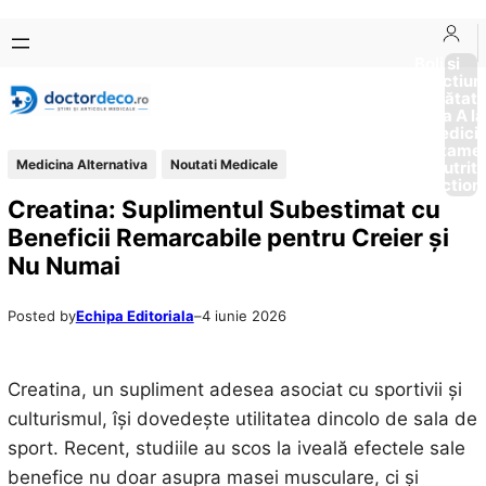
Sari
Skip
la
to
Boli si
Afectiun
conținut
content
Sănătat
de la A la
Medici
Tratame
Medicina Alternativa
Noutati Medicale
Nutriti
Diction
Creatina: Suplimentul Subestimat cu
Beneficii Remarcabile pentru Creier și
Nu Numai
Posted by
Echipa Editoriala
–
4 iunie 2026
Creatina, un supliment adesea asociat cu sportivii și
culturismul, își dovedește utilitatea dincolo de sala de
sport. Recent, studiile au scos la iveală efectele sale
benefice nu doar asupra masei musculare, ci și