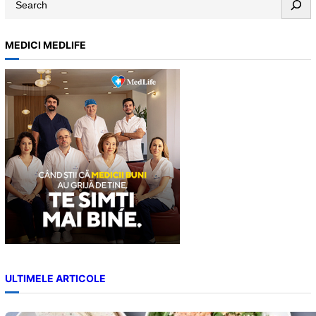
e
a
MEDICI MEDLIFE
r
c
h
ULTIMELE ARTICOLE