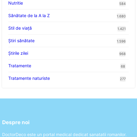
Nutritie
584
Sănătate de la A la Z
1.680
Stil de viaţă
1.421
Ştiri sănătate
1.596
Știrile zilei
968
Tratamente
68
Tratamente naturiste
277
Despre noi
DoctorDeco este un portal medical dedicat sanatatii romanilor.