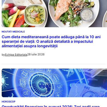
NOUTATI MEDICALE
Cum dieta mediteraneană poate adăuga până la 10 ani
speranței de viață: O analiză detaliată a impactului
alimentației asupra longevității
28 iulie 2026
by
Echipa Editoriala
HOROSCOP
Oportunități financiare în august 2026: Trei zodii care