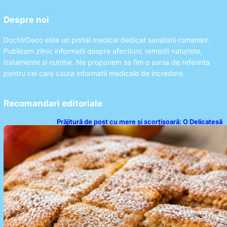
Despre noi
DoctorDeco este un portal medical dedicat sanatatii romanilor.
Publicam zilnic informatii despre afectiuni, remedii naturiste,
tratamente si nutritie. Ne propunem sa fim o sursa de referinta
pentru cei care cauta informatii medicale de incredere.
Recomandari editoriale
Prăjitură de post cu mere și scorțișoară: O Delicatesă
Dulce pentru Postul Adormirii Maicii Domnului