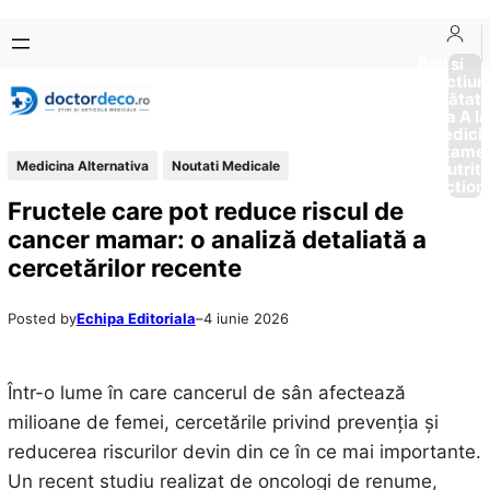
Sari
Skip
la
to
Boli si
Afectiun
conținut
content
Sănătat
de la A la
Medici
Tratame
Medicina Alternativa
Noutati Medicale
Nutriti
Diction
Fructele care pot reduce riscul de
cancer mamar: o analiză detaliată a
cercetărilor recente
Posted by
Echipa Editoriala
–
4 iunie 2026
Într-o lume în care cancerul de sân afectează
milioane de femei, cercetările privind prevenția și
reducerea riscurilor devin din ce în ce mai importante.
Un recent studiu realizat de oncologi de renume,