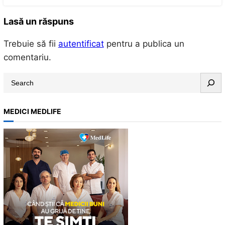
Lasă un răspuns
Trebuie să fii
autentificat
pentru a publica un
comentariu.
S
e
a
MEDICI MEDLIFE
r
c
h