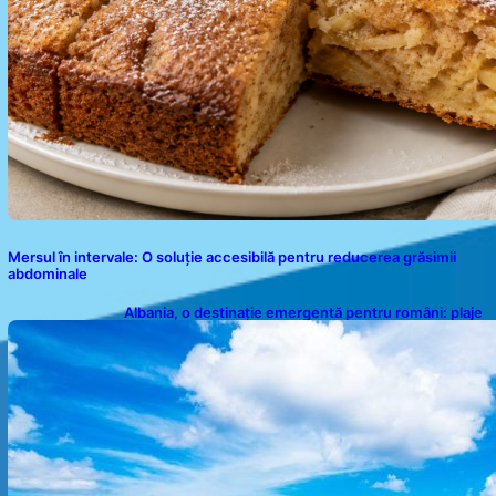
Mersul în intervale: O soluție accesibilă pentru reducerea grăsimii
abdominale
Albania, o destinație emergentă pentru români: plaje
spectaculoase, ape turcoaz și prețuri accesibile