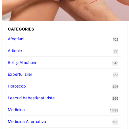
Înțelegerea Simptomelor și Măsurilor de
Prevenție
CATEGORIES
Afectiuni
102
Articole
22
Boli și Afecțiuni
346
Expertul zilei
138
Horoscop
496
Leacuri babesti/naturiste
266
Medicina
1.088
Medicina Alternativa
266