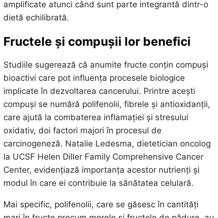
amplificate atunci când sunt parte integrantă dintr-o
dietă echilibrată.
Fructele și compușii lor benefici
Studiile sugerează că anumite fructe conțin compuși
bioactivi care pot influența procesele biologice
implicate în dezvoltarea cancerului. Printre acești
compuși se numără polifenolii, fibrele și antioxidanții,
care ajută la combaterea inflamației și stresului
oxidativ, doi factori majori în procesul de
carcinogeneză. Natalie Ledesma, dietetician oncolog
la UCSF Helen Diller Family Comprehensive Cancer
Center, evidențiază importanța acestor nutrienți și
modul în care ei contribuie la sănătatea celulară.
Mai specific, polifenolii, care se găsesc în cantități
mari în fructe precum merele și fructele de pădure, au