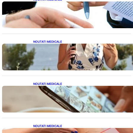
Acordul României cu Banca Mondială: O
Analiză Detaliată a Împrumutului și
Condițiilor Impuse
NOUTATI MEDICALE
Nașterea prințesei Eugenie la Lisabona: O
alegere plină de semnificație pentru familia
regală britanică
NOUTATI MEDICALE
Revoluția Bateriilor pentru Telefoane:
Avantaje, Provocări și Viitorul Tehnologiei
Energetice
NOUTATI MEDICALE
Varicele și Umflarea Picioarelor pe Caniculă: