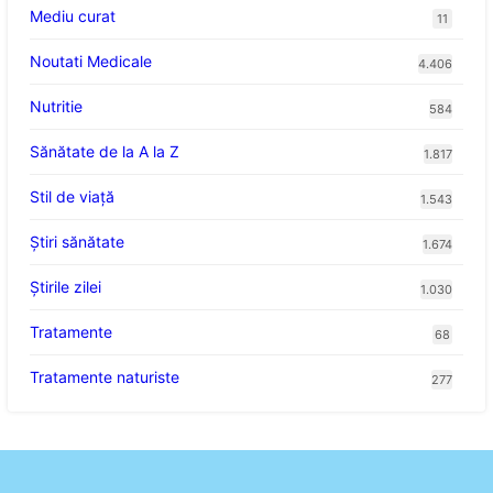
Mediu curat
11
Noutati Medicale
4.406
Nutritie
584
Sănătate de la A la Z
1.817
Stil de viaţă
1.543
Ştiri sănătate
1.674
Știrile zilei
1.030
Tratamente
68
Tratamente naturiste
277