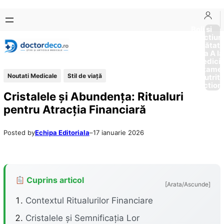
Sari
Skip
la
to
Boli si
Afectiun
conținut
content
Sănătat
de la A la
Medici
Tratame
Noutati Medicale
Stil de viaţă
Nutriti
Diction
Cristalele și Abundența: Ritualuri
pentru Atracția Financiară
Posted by
Echipa Editoriala
–
17 ianuarie 2026
Cuprins articol
[Arata/Ascunde]
Contextul Ritualurilor Financiare
Cristalele și Semnificația Lor