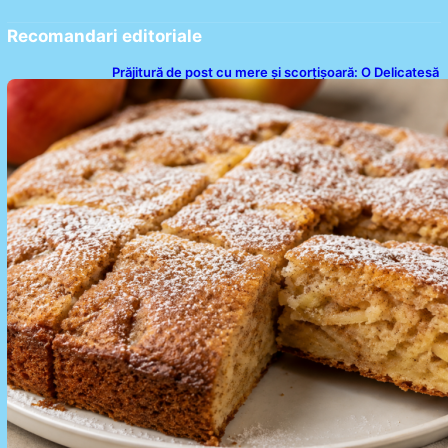
Recomandari editoriale
Prăjitură de post cu mere și scorțișoară: O Delicatesă
Dulce pentru Postul Adormirii Maicii Domnului