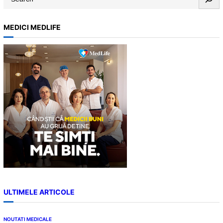
e
a
MEDICI MEDLIFE
r
c
h
ULTIMELE ARTICOLE
NOUTATI MEDICALE