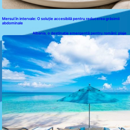
Mersul în intervale: O soluție accesibilă pentru reducerea grăsimii
abdominale
Albania, o destinație emergentă pentru români: plaje
spectaculoase, ape turcoaz și prețuri accesibile