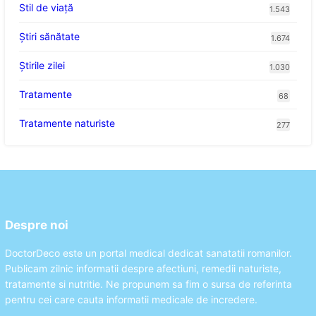
Stil de viaţă
1.543
Ştiri sănătate
1.674
Știrile zilei
1.030
Tratamente
68
Tratamente naturiste
277
Despre noi
DoctorDeco este un portal medical dedicat sanatatii romanilor.
Publicam zilnic informatii despre afectiuni, remedii naturiste,
tratamente si nutritie. Ne propunem sa fim o sursa de referinta
pentru cei care cauta informatii medicale de incredere.