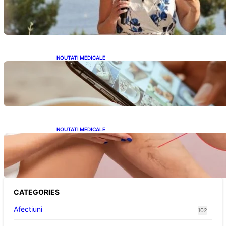
alegere plină de semnificație pentru familia
regală britanică
NOUTATI MEDICALE
Revoluția Bateriilor pentru Telefoane:
Avantaje, Provocări și Viitorul Tehnologiei
Energetice
NOUTATI MEDICALE
Varicele și Umflarea Picioarelor pe Caniculă:
Înțelegerea Simptomelor și Măsurilor de
Prevenție
CATEGORIES
Afectiuni
102