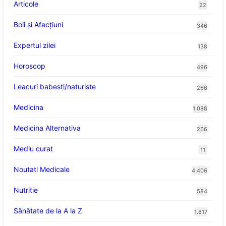
Articole
22
Boli și Afecțiuni
346
Expertul zilei
138
Horoscop
496
Leacuri babesti/naturiste
266
Medicina
1.088
Medicina Alternativa
266
Mediu curat
11
Noutati Medicale
4.406
Nutritie
584
Sănătate de la A la Z
1.817