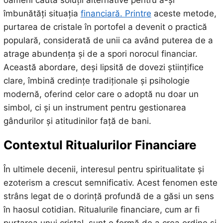
oameni caută soluții alternative pentru a-și
îmbunătăți situația
financiară. Printre
aceste metode,
purtarea de cristale în portofel a devenit o practică
populară, considerată de unii ca având puterea de a
atrage abundența și de a spori norocul financiar.
Această abordare, deși lipsită de dovezi științifice
clare, îmbină credințe tradiționale și psihologie
modernă, oferind celor care o adoptă nu doar un
simbol, ci și un instrument pentru gestionarea
gândurilor și atitudinilor față de bani.
Contextul Ritualurilor Financiare
În ultimele decenii, interesul pentru spiritualitate și
ezoterism a crescut semnificativ. Acest fenomen este
strâns legat de o dorință profundă de a găsi un sens
în haosul cotidian. Ritualurile financiare, cum ar fi
purtarea unui cristal, sunt o formă de a crea ordine și