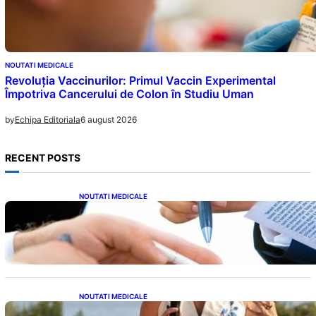
NOUTATI MEDICALE
Revoluția Vaccinurilor: Primul Vaccin Experimental
Împotriva Cancerului de Colon în Studiu Uman
6 august 2026
by
Echipa Editoriala
RECENT POSTS
NOUTATI MEDICALE
Acordul României cu Banca Mondială: O
Analiză Detaliată a Împrumutului și
Condițiilor Impuse
NOUTATI MEDICALE
Nașterea prințesei Eugenie la Lisabona: O