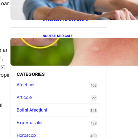
cardiovasculare: Patru
doar
exerciții simple pentru
reducerea tensiunii
arteriale la domiciliu
NOUTATI MEDICALE
Cum bacteriile pielii
influențează atracția
e ar
țânțarilor: O nouă viziune
i,
asupra alegerii victimelor
ost
CATEGORIES
opii
Afectiuni
102
Articole
22
ui
Boli și Afecțiuni
346
Expertul zilei
139
Horoscop
499