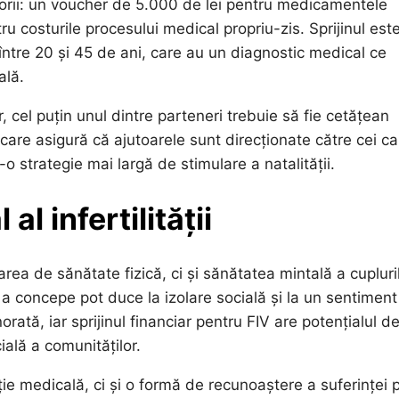
gorii: un voucher de 5.000 de lei pentru medicamentele
ru costurile procesului medical propriu-zis. Sprijinul est
e între 20 și 45 de ani, care au un diagnostic medical ce
ală.
, cel puțin unul dintre parteneri trebuie să fie cetățean
are asigură că ajutoarele sunt direcționate către cei ca
 strategie mai largă de stimulare a natalității.
l infertilității
rea de sănătate fizică, ci și sănătatea mintală a cupluril
 a concepe pot duce la izolare socială și la un sentiment
ată, iar sprijinul financiar pentru FIV are potențialul d
ială a comunităților.
ție medicală, ci și o formă de recunoaștere a suferinței 