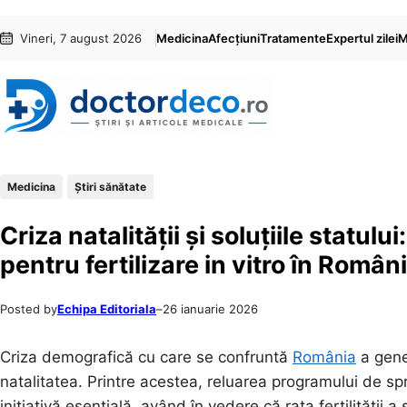
Sari
Skip
Vineri, 7 august 2026
Medicina
Afecțiuni
Tratamente
Expertul zilei
M
la
to
conținut
content
Medicina
Ştiri sănătate
Criza natalității și soluțiile statulu
pentru fertilizare in vitro în Român
Posted by
Echipa Editoriala
–
26 ianuarie 2026
Criza demografică cu care se confruntă
România
a gene
natalitatea. Printre acestea, reluarea programului de spri
inițiativă esențială, având în vedere că rata fertilității 