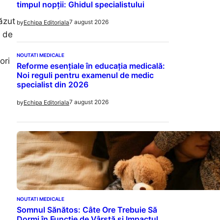
timpul nopții: Ghidul specialistului
ăzut
7 august 2026
by
Echipa Editoriala
r de
NOUTATI MEDICALE
ori
Reforme esențiale în educația medicală:
Noi reguli pentru examenul de medic
specialist din 2026
7 august 2026
by
Echipa Editoriala
NOUTATI MEDICALE
Somnul Sănătos: Câte Ore Trebuie Să
Dormi în Funcție de Vârstă și Impactul