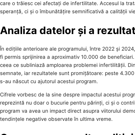
care o trăiesc cei afectați de infertilitate. Accesul la 
speranță, ci și o îmbunătățire semnificativă a calității vie
Analiza datelor și a rezult
În edițiile anterioare ale programului, între 2022 și 202
fi permis sprijinirea a aproximativ 10.000 de beneficiari
ceea ce subliniază amploarea problemei infertilității. D
semnate, iar rezultatele sunt promițătoare: peste 4.300 
s-au născut cu ajutorul acestui program.
Cifrele vorbesc de la sine despre impactul acestui progr
reprezintă nu doar o bucurie pentru părinți, ci și o contr
program va avea un impact direct asupra viitorului demo
tendințele negative observate în ultima vreme.