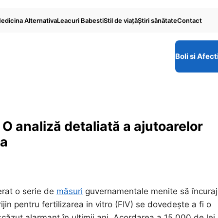
edicina Alternativa
Leacuri Babesti
Stil de viaţă
Ştiri sănătate
Contact
Boli si Afect
i: O analiză detaliată a ajutoarelor
ia
rat o serie de
măsuri
guvernamentale menite să încura
jin pentru fertilizarea in vitro (FIV) se dovedește a fi o
a scăzut alarmant în ultimii ani. Acordarea a 15.000 de lei