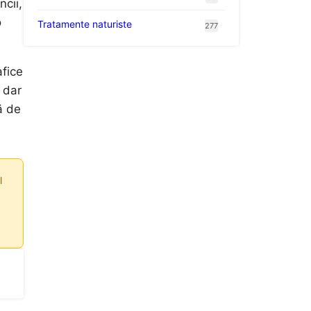
cii,
o
Tratamente naturiste
277
afice
 dar
ă de
l