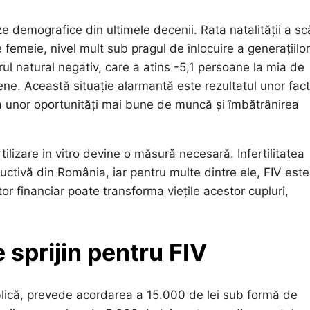
 demografice din ultimele decenii. Rata natalității a sc
e femeie, nivel mult sub pragul de înlocuire a generațiilo
ul natural negativ, care a atins -5,1 persoane la mia de
ne. Această situație alarmantă este rezultatul unor fact
rea unor oportunități mai bune de muncă și îmbătrânirea
tilizare in vitro devine o măsură necesară. Infertilitatea
uctivă din România, iar pentru multe dintre ele, FIV este
tor financiar poate transforma viețile acestor cupluri,
 sprijin pentru FIV
blică, prevede acordarea a 15.000 de lei sub formă de