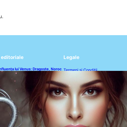
u.
editoriale
Legale
nfluența lui Venus: Dragoste, Noroc
Termeni și Condiții
i Oportunități pentru Tauri și Balanțe
n Weekendul 8-9 August
Politica de Confidențialitate
Politica de Cookies
Disclaimer
Contact