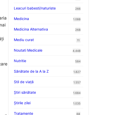
Leacuri babesti/naturiste
266
aria
Medicina
1.088
mai
Medicina Alternativa
268
ți
Mediu curat
11
Noutati Medicale
4.448
Nutritie
584
care
Sănătate de la A la Z
1.827
Stil de viaţă
1.557
Ştiri sănătate
1.684
Știrile zilei
1.035
Tratamente
68