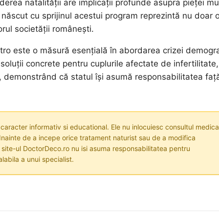
ea natalității are implicații profunde asupra pieței mun
il născut cu sprijinul acestui program reprezintă nu doar 
torul societății românești.
 vitro este o măsură esențială în abordarea crizei demogr
uții concrete pentru cuplurile afectate de infertilitate,
rii, demonstrând că statul își asumă responsabilitatea faț
 caracter informativ si educational. Ele nu inlocuiesc consultul medica
nainte de a incepe orice tratament naturist sau de a modifica
i site-ul DoctorDeco.ro nu isi asuma responsabilitatea pentru
labila a unui specialist.