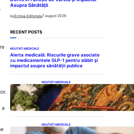
Asupra Sănătății
e
7 august 2026
by
Echipa Editoriala
RECENT POSTS
re
NOUTATI MEDICALE
Alerta medicală: Riscurile grave asociate
cu medicamentele GLP-1 pentru slăbit și
impactul asupra sănătății publice
NOUTATI MEDICALE
Postul Adormirii Maicii
or.
Domnului: Tradiții,
Superstiții și Implicații
Spiritualitate în 2026
e a
NOUTATI MEDICALE
pe
Îmbunătățirea sănătății