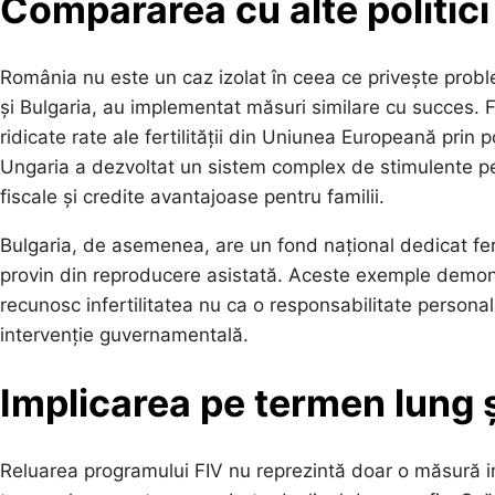
Compararea cu alte politic
România nu este un caz izolat în ceea ce privește proble
și Bulgaria, au implementat măsuri similare cu succes. 
ridicate rate ale fertilității din Uniunea Europeană prin po
Ungaria a dezvoltat un sistem complex de stimulente pentr
fiscale și credite avantajoase pentru familii.
Bulgaria, de asemenea, are un fond național dedicat fertil
provin din reproducere asistată. Aceste exemple demon
recunosc infertilitatea nu ca o responsabilitate persona
intervenție guvernamentală.
Implicarea pe termen lung ș
Reluarea programului FIV nu reprezintă doar o măsură ime