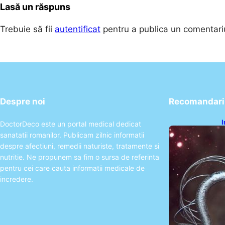
Lasă un răspuns
Trebuie să fii
autentificat
pentru a publica un comentari
Despre noi
Recomandari 
I
DoctorDeco este un portal medical dedicat
ș
sanatatii romanilor. Publicam zilnic informatii
î
despre afectiuni, remedii naturiste, tratamente si
nutritie. Ne propunem sa fim o sursa de referinta
pentru cei care cauta informatii medicale de
incredere.