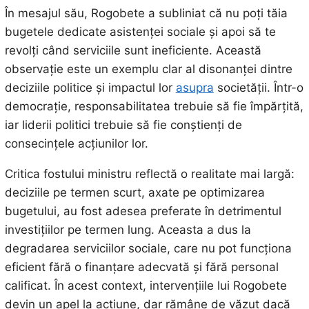
În mesajul său, Rogobete a subliniat că nu poți tăia
bugetele dedicate asistenței sociale și apoi să te
revolți când serviciile sunt ineficiente. Această
observație este un exemplu clar al disonanței dintre
deciziile politice și impactul lor
asupra
societății. Într-o
democrație, responsabilitatea trebuie să fie împărțită,
iar liderii politici trebuie să fie conștienți de
consecințele acțiunilor lor.
Critica fostului ministru reflectă o realitate mai largă:
deciziile pe termen scurt, axate pe optimizarea
bugetului, au fost adesea preferate în detrimentul
investițiilor pe termen lung. Aceasta a dus la
degradarea serviciilor sociale, care nu pot funcționa
eficient fără o finanțare adecvată și fără personal
calificat. În acest context, intervențiile lui Rogobete
devin un apel la acțiune, dar rămâne de văzut dacă