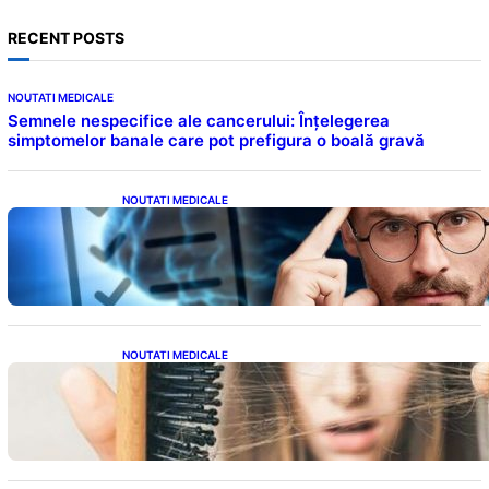
RECENT POSTS
NOUTATI MEDICALE
Semnele nespecifice ale cancerului: Înțelegerea
simptomelor banale care pot prefigura o boală gravă
NOUTATI MEDICALE
Inteligența dincolo de note: Semnele unui IQ
ridicat care nu țin de școală
NOUTATI MEDICALE
Semnele unei deficiențe de proteine:
Impactul asupra sănătății tale