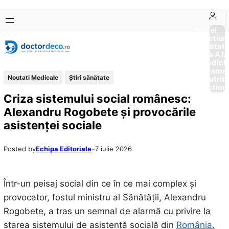
Sari
Skip
la
to
Boli si
Afectiun
conținut
content
Sănătat
de la A la
Medici
Tratame
Noutati Medicale
Ştiri sănătate
Nutriti
Diction
Criza sistemului social românesc:
Alexandru Rogobete și provocările
asistenței sociale
Posted by
Echipa Editoriala
–
7 iulie 2026
Într-un peisaj social din ce în ce mai complex și
provocator, fostul ministru al Sănătății, Alexandru
Rogobete, a tras un semnal de alarmă cu privire la
starea sistemului de asistență socială din
România.