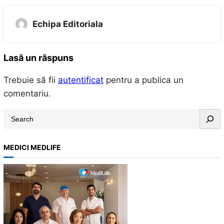
Echipa Editoriala
Lasă un răspuns
Trebuie să fii
autentificat
pentru a publica un
comentariu.
S
e
a
MEDICI MEDLIFE
r
c
h