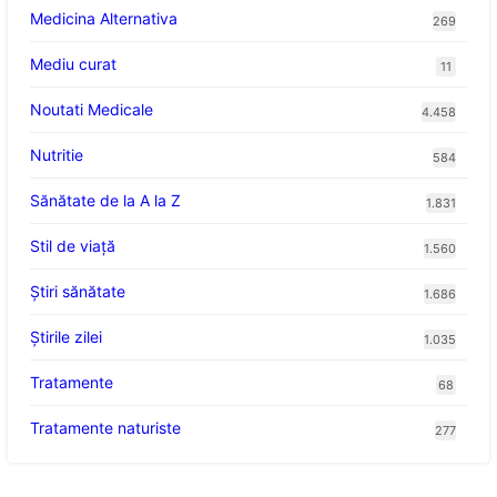
Medicina Alternativa
269
Mediu curat
11
Noutati Medicale
4.458
Nutritie
584
Sănătate de la A la Z
1.831
Stil de viaţă
1.560
Ştiri sănătate
1.686
Știrile zilei
1.035
Tratamente
68
Tratamente naturiste
277