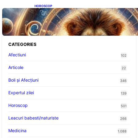
HOROSCOP
Portalul Leului 8/8: Oportunități de
Abundență pentru Cinci Zodii în 2026
CATEGORIES
Afectiuni
102
Articole
22
Boli și Afecțiuni
346
Expertul zilei
139
Horoscop
501
Leacuri babesti/naturiste
266
Medicina
1.088