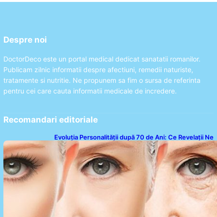
Despre noi
DoctorDeco este un portal medical dedicat sanatatii romanilor.
Publicam zilnic informatii despre afectiuni, remedii naturiste,
tratamente si nutritie. Ne propunem sa fim o sursa de referinta
pentru cei care cauta informatii medicale de incredere.
Recomandari editoriale
Evoluția Personalității după 70 de Ani: Ce Revelații Ne
Oferă Studiile Psihologice