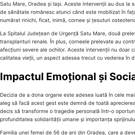
Satu Mare, Oradea și Iași. Aceste intervenții au dus la s
de sănătate românesc atunci când este mobilizat în fața 
numărat rinichi, ficat, inimă, cornee și țesuturi osteote
La Spitalul Județean de Urgență Satu Mare, două prelevă
transplanturi renale. În plus, corneele prelevate au cont
afecțiuni severe ale ochilor. Aceste intervenții nu doar 
calitatea vieții, un aspect adesea trecut cu vederea în 
Impactul Emoțional și Socia
Decizia de a dona organe este adesea luată în cele mai di
aleg să facă acest gest este demnă de toată aprecierea.
decis să transforme o tragedie personală într-o oportuni
profunditatea solidarității umane și importanța sprijinul
Familia unei femei de 56 de ani din Oradea, care a dev