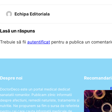
Echipa Editoriala
Lasă un răspuns
Trebuie să fii
autentificat
pentru a publica un comentari
Despre noi
Recomandari 
E
DoctorDeco este un portal medical dedicat
2
sanatatii romanilor. Publicam zilnic informatii
T
despre afectiuni, remedii naturiste, tratamente si
nutritie. Ne propunem sa fim o sursa de referinta
pentru cei care cauta informatii medicale de