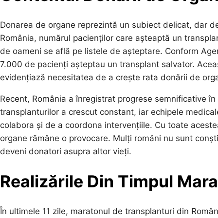
Donarea de organe reprezintă un subiect delicat, dar de
România, numărul pacienților care așteaptă un transplant e
de oameni se află pe listele de așteptare. Conform Agenț
7.000 de pacienți așteptau un transplant salvator. Acea
evidențiază necesitatea de a crește rata donării de org
Recent, România a înregistrat progrese semnificative în
transplanturilor a crescut constant, iar echipele medic
colabora și de a coordona intervențiile. Cu toate aceste
organe rămâne o provocare. Mulți români nu sunt conști
deveni donatori asupra altor vieți.
Realizările Din Timpul Mara
În ultimele 11 zile, maratonul de transplanturi din Român