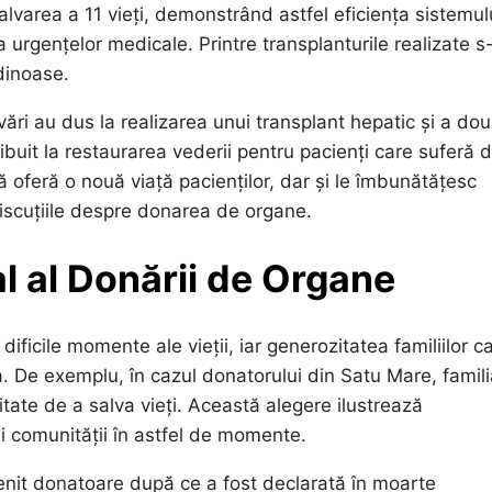
alvarea a 11 vieți, demonstrând astfel eficiența sistemul
urgențelor medicale. Printre transplanturile realizate s
ndinoase.
ri au dus la realizarea unui transplant hepatic și a do
ribuit la restaurarea vederii pentru pacienți care suferă 
că oferă o nouă viață pacienților, dar și le îmbunătățesc
discuțiile despre donarea de organe.
l al Donării de Organe
ficile momente ale vieții, iar generozitatea familiilor c
 De exemplu, în cazul donatorului din Satu Mare, famili
tate de a salva vieți. Această alegere ilustrează
ui comunității în astfel de momente.
enit donatoare după ce a fost declarată în moarte