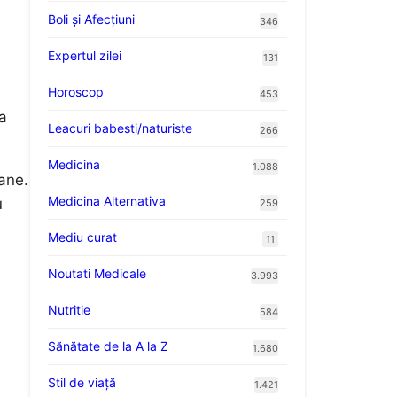
Boli și Afecțiuni
346
Expertul zilei
131
Horoscop
453
ța
Leacuri babesti/naturiste
266
Medicina
1.088
ane.
Medicina Alternativa
u
259
Mediu curat
11
Noutati Medicale
3.993
Nutritie
584
Sănătate de la A la Z
1.680
Stil de viaţă
1.421