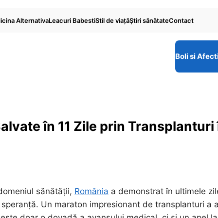
cina Alternativa
Leacuri Babesti
Stil de viaţă
Ştiri sănătate
Contact
Boli si Afect
lvate în 11 Zile prin Transplanturi 
 domeniul sănătății,
România
a demonstrat în ultimele zil
n speranță. Un maraton impresionant de transplanturi a 
u este doar o dovadă a avansului medical, ci și un apel la