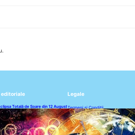
u.
editoriale
Legale
clipsa Totală de Soare din 12 August
Termeni și Condiții
026: O Analiză a Impactului asupra
rei Zodii și a Ciclului de 18 Ani
Politica de Confidențialitate
Politica de Cookies