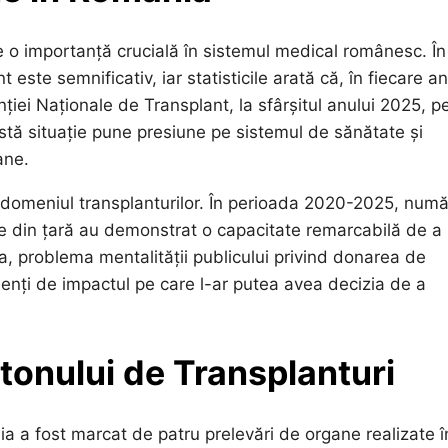
 o importanță crucială în sistemul medical românesc. În
ste semnificativ, iar statisticile arată că, în fiecare an
iei Naționale de Transplant, la sfârșitul anului 2025, p
stă situație pune presiune pe sistemul de sănătate și
ane.
 domeniul transplanturilor. În perioada 2020-2025, numă
ale din țară au demonstrat o capacitate remarcabilă de a
a, problema mentalității publicului privind donarea de
enți de impactul pe care l-ar putea avea decizia de a
tonului de Transplanturi
ia a fost marcat de patru prelevări de organe realizate î