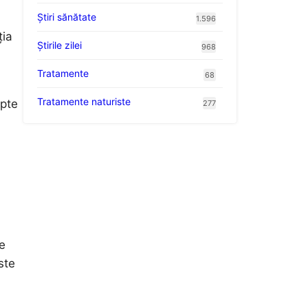
Ştiri sănătate
1.596
ția
Știrile zilei
968
Tratamente
68
Tratamente naturiste
epte
277
e
ste