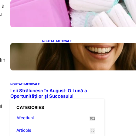
Tampoanele menstruale: O
 a
analiză profundă a riscurilor
u
legate de metale toxice
NOUTATI MEDICALE
Ceaiul – Băutura care
protejează inima:
Descoperiri recente despre
din
beneficiile consumului zilnic
NOUTATI MEDICALE
Leii Strălucesc în August: O Lună a
Oportunităților și Succesului
i
CATEGORIES
Afectiuni
102
Articole
22