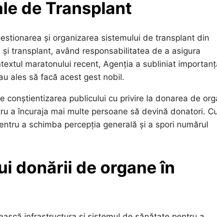
ale de Transplant
gestionarea și organizarea sistemului de transplant din
și transplant, având responsabilitatea de a asigura
ntextul maratonului recent, Agenția a subliniat importan
 au ales să facă acest gest nobil.
conștientizarea publicului cu privire la donarea de org
tru a încuraja mai multe persoane să devină donatori. C
entru a schimba percepția generală și a spori numărul
ui donării de organe în
ască infrastructura și sistemul de sănătate pentru a