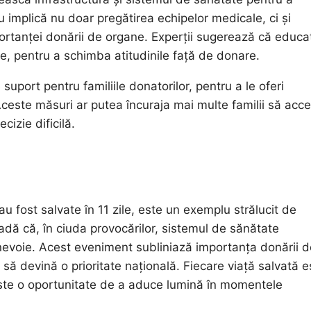
u implică nu doar pregătirea echipelor medicale, ci și
ortanței donării de organe. Experții sugerează că educa
nale, pentru a schimba atitudinile față de donare.
port pentru familiile donatorilor, pentru a le oferi
Aceste măsuri ar putea încuraja mai multe familii să acc
cizie dificilă.
au fost salvate în 11 zile, este un exemplu strălucit de
adă că, în ciuda provocărilor, sistemul de sănătate
 nevoie. Acest eveniment subliniază importanța donării d
să devină o prioritate națională. Fiecare viață salvată e
este o oportunitate de a aduce lumină în momentele