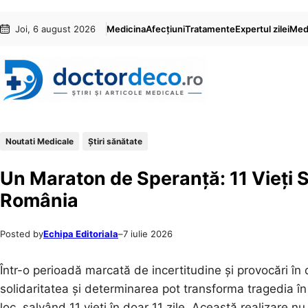
Sari
Skip
Joi, 6 august 2026
Medicina
Afecțiuni
Tratamente
Expertul zilei
Medi
la
to
conținut
content
Noutati Medicale
Ştiri sănătate
Un Maraton de Speranță: 11 Vieți Sa
România
Posted by
Echipa Editoriala
–
7 iulie 2026
Într-o perioadă marcată de incertitudine și provocări în
solidaritatea și determinarea pot transforma tragedia î
loc, salvând 11 vieți în doar 11 zile. Această realizare n