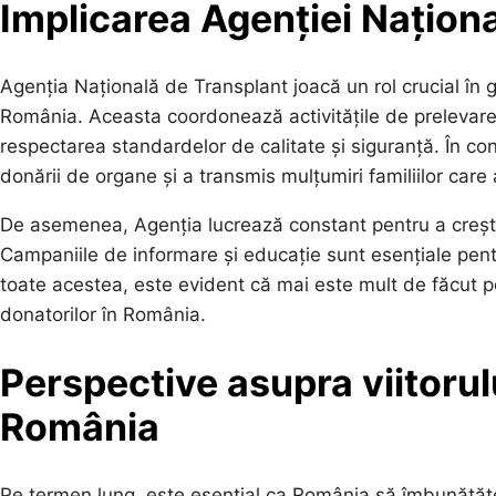
Implicarea Agenției Națion
Agenția Națională de Transplant joacă un rol crucial în 
România. Aceasta coordonează activitățile de prelevare 
respectarea standardelor de calitate și siguranță. În co
donării de organe și a transmis mulțumiri familiilor care
De asemenea, Agenția lucrează constant pentru a crește 
Campaniile de informare și educație sunt esențiale pen
toate acestea, este evident că mai este mult de făcut p
donatorilor în România.
Perspective asupra viitorul
România
Pe termen lung, este esențial ca România să îmbunătățe