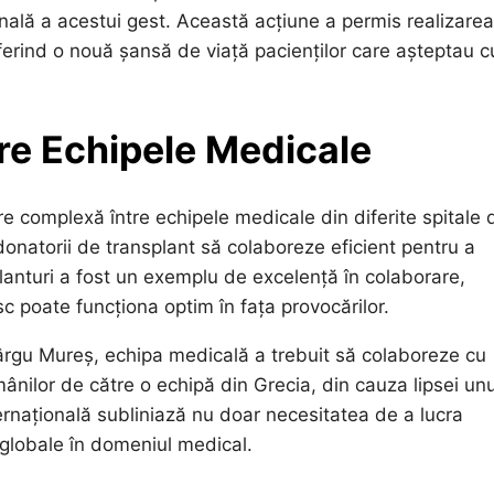
lă a acestui gest. Această acțiune a permis realizarea
oferind o nouă șansă de viață pacienților care așteptau c
e Echipele Medicale
e complexă între echipele medicale din diferite spitale 
rdonatorii de transplant să colaboreze eficient pentru a
lanturi a fost un exemplu de excelență în colaborare,
 poate funcționa optim în fața provocărilor.
 Târgu Mureș, echipa medicală a trebuit să colaboreze cu
mânilor de către o echipă din Grecia, din cauza lipsei unu
rnațională subliniază nu doar necesitatea de a lucra
r globale în domeniul medical.