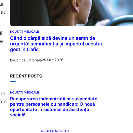
ui
-au
NOUTATI MEDICALE
uă
Când o cârpă albă devine un semn de
de
urgență: semnificația și impactul acestui
gest în trafic
26 iulie 2026
by
Echipa Editoriala
RECENT POSTS
NOUTATI MEDICALE
are
Recuperarea indemnizațiilor suspendate
a a
pentru persoanele cu handicap: O nouă
oportunitate în sistemul de asistență
socială
NOUTATI MEDICALE