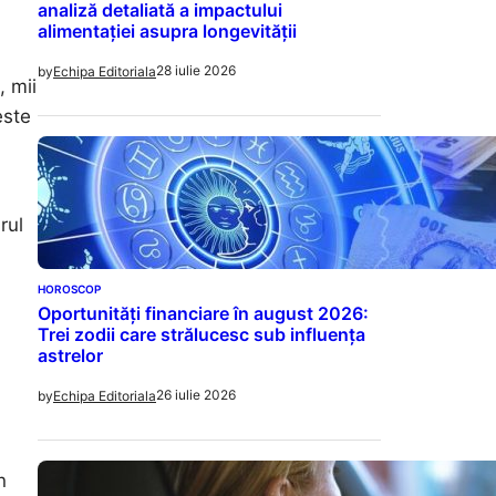
analiză detaliată a impactului
alimentației asupra longevității
28 iulie 2026
by
Echipa Editoriala
, mii
este
rul
HOROSCOP
Oportunități financiare în august 2026:
Trei zodii care strălucesc sub influența
astrelor
26 iulie 2026
by
Echipa Editoriala
n