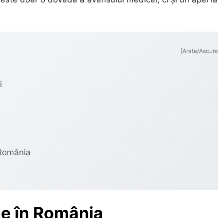
[Arata/Ascun
i
 România
ne în România