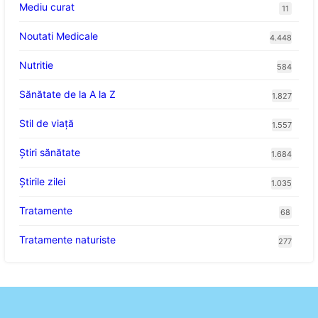
Mediu curat
11
Noutati Medicale
4.448
Nutritie
584
Sănătate de la A la Z
1.827
Stil de viaţă
1.557
Ştiri sănătate
1.684
Știrile zilei
1.035
Tratamente
68
Tratamente naturiste
277