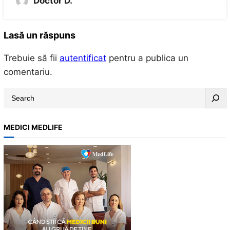
Doctor D.
Lasă un răspuns
Trebuie să fii
autentificat
pentru a publica un
comentariu.
S
e
a
MEDICI MEDLIFE
r
c
h