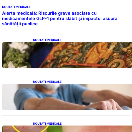
NOUTATI MEDICALE
Alerta medicală: Riscurile grave asociate cu
medicamentele GLP-1 pentru slăbit și impactul asupra
sănătății publice
NOUTATI MEDICALE
Postul Adormirii Maicii Domnului: Tradiții,
Superstiții și Implicații Spiritualitate în 2026
NOUTATI MEDICALE
Îmbunătățirea sănătății cardiovasculare:
Patru exerciții simple pentru reducerea
tensiunii arteriale la domiciliu
NOUTATI MEDICALE
Cum bacteriile pielii influențează atracția