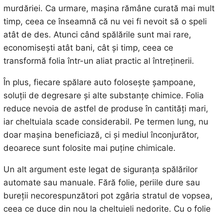
murdăriei. Ca urmare, mașina rămâne curată mai mult
timp, ceea ce înseamnă că nu vei fi nevoit să o speli
atât de des. Atunci când spălările sunt mai rare,
economisești atât bani, cât și timp, ceea ce
transformă folia într-un aliat practic al întreținerii.
În plus, fiecare spălare auto folosește șampoane,
soluții de degresare și alte substanțe chimice. Folia
reduce nevoia de astfel de produse în cantități mari,
iar cheltuiala scade considerabil. Pe termen lung, nu
doar mașina beneficiază, ci și mediul înconjurător,
deoarece sunt folosite mai puține chimicale.
Un alt argument este legat de siguranța spălărilor
automate sau manuale. Fără folie, periile dure sau
bureții necorespunzători pot zgâria stratul de vopsea,
ceea ce duce din nou la cheltuieli nedorite. Cu o folie