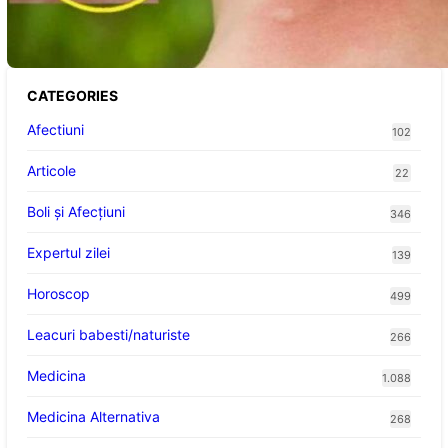
țânțarilor: O nouă viziune asupra alegerii
victimelor
CATEGORIES
Afectiuni
102
Articole
22
Boli și Afecțiuni
346
Expertul zilei
139
Horoscop
499
Leacuri babesti/naturiste
266
Medicina
1.088
Medicina Alternativa
268