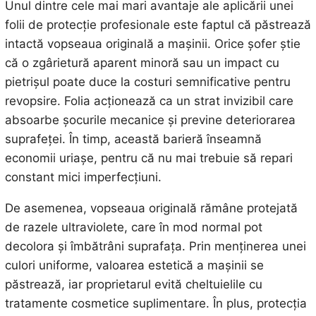
Unul dintre cele mai mari avantaje ale aplicării unei
folii de protecție profesionale este faptul că păstrează
intactă vopseaua originală a mașinii. Orice șofer știe
că o zgârietură aparent minoră sau un impact cu
pietrișul poate duce la costuri semnificative pentru
revopsire. Folia acționează ca un strat invizibil care
absoarbe șocurile mecanice și previne deteriorarea
suprafeței. În timp, această barieră înseamnă
economii uriașe, pentru că nu mai trebuie să repari
constant mici imperfecțiuni.
De asemenea, vopseaua originală rămâne protejată
de razele ultraviolete, care în mod normal pot
decolora și îmbătrâni suprafața. Prin menținerea unei
culori uniforme, valoarea estetică a mașinii se
păstrează, iar proprietarul evită cheltuielile cu
tratamente cosmetice suplimentare. În plus, protecția