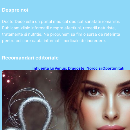
Despre noi
DoctorDeco este un portal medical dedicat sanatatii romanilor.
Publicam zilnic informatii despre afectiuni, remedii naturiste,
tratamente si nutritie. Ne propunem sa fim o sursa de referinta
pentru cei care cauta informatii medicale de incredere.
Recomandari editoriale
Influența lui Venus: Dragoste, Noroc și Oportunități
pentru Tauri și Balanțe în Weekendul 8-9 August