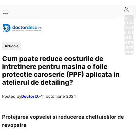
Sari
Skip
la
to
Boli si
Afectiun
conținut
content
Sănătat
de la A la
Medici
Tratame
Articole
Nutriti
Diction
Cum poate reduce costurile de
intretinere pentru masina o folie
protectie caroserie (PPF) aplicata in
atelierul de detailing?
Posted by
Doctor D.
–
11 octombrie 2024
Protejarea vopselei si reducerea cheltuielilor de
revopsire