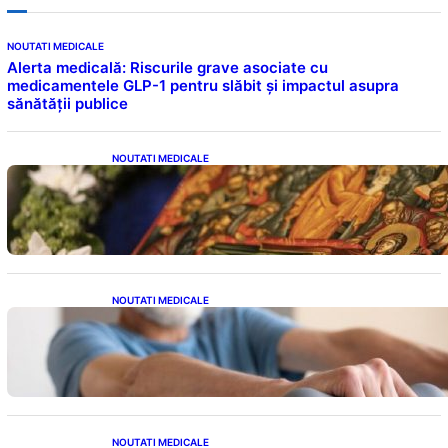
NOUTATI MEDICALE
Alerta medicală: Riscurile grave asociate cu
medicamentele GLP-1 pentru slăbit și impactul asupra
sănătății publice
NOUTATI MEDICALE
Postul Adormirii Maicii Domnului: Tradiții,
Superstiții și Implicații Spiritualitate în 2026
NOUTATI MEDICALE
Îmbunătățirea sănătății cardiovasculare:
Patru exerciții simple pentru reducerea
tensiunii arteriale la domiciliu
NOUTATI MEDICALE