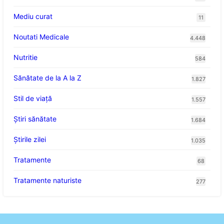
Mediu curat
11
Noutati Medicale
4.448
Nutritie
584
Sănătate de la A la Z
1.827
Stil de viaţă
1.557
Ştiri sănătate
1.684
Știrile zilei
1.035
Tratamente
68
Tratamente naturiste
277