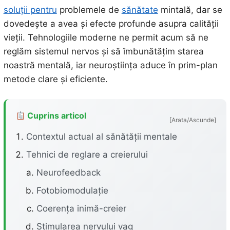
soluții pentru
problemele de
sănătate
mintală, dar se
dovedește a avea și efecte profunde asupra calității
vieții. Tehnologiile moderne ne permit acum să ne
reglăm sistemul nervos și să îmbunătățim starea
noastră mentală, iar neuroștiința aduce în prim-plan
metode clare și eficiente.
Cuprins articol
[Arata/Ascunde]
Contextul actual al sănătății mentale
Tehnici de reglare a creierului
Neurofeedback
Fotobiomodulație
Coerența inimă-creier
Stimularea nervului vag