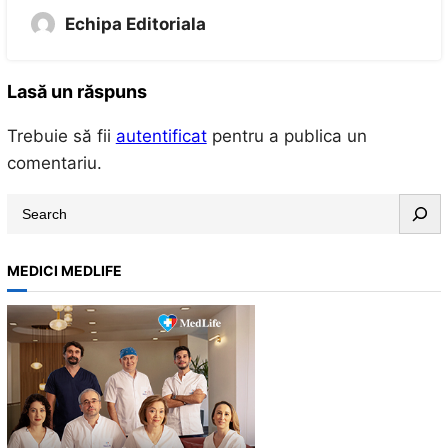
Echipa Editoriala
Lasă un răspuns
Trebuie să fii
autentificat
pentru a publica un
comentariu.
S
e
a
MEDICI MEDLIFE
r
c
h