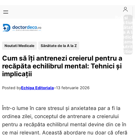
Sari
Skip
la
to
Boli si
Afectiun
conținut
content
Sănătat
de la A la
Medici
Tratame
Noutati Medicale
Sănătate de la A la Z
Nutriti
Diction
Cum să îți antrenezi creierul pentru a
recăpăta echilibrul mental: Tehnici și
implicații
Posted by
Echipa Editoriala
–
13 februarie 2026
Într-o lume în care stresul și anxietatea par a fi la
ordinea zilei, conceptul de antrenare a creierului
pentru a recăpăta echilibrul mental devine din ce în
ce mai relevant. Această abordare nu doar că oferă