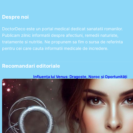
Despre noi
DoctorDeco este un portal medical dedicat sanatatii romanilor.
Publicam zilnic informatii despre afectiuni, remedii naturiste,
tratamente si nutritie. Ne propunem sa fim o sursa de referinta
pentru cei care cauta informatii medicale de incredere.
Recomandari editoriale
Influența lui Venus: Dragoste, Noroc și Oportunități
pentru Tauri și Balanțe în Weekendul 8-9 August