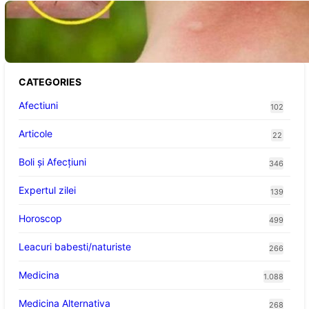
Cum bacteriile pielii influențează atracția
țânțarilor: O nouă viziune asupra alegerii
victimelor
CATEGORIES
Afectiuni
102
Articole
22
Boli și Afecțiuni
346
Expertul zilei
139
Horoscop
499
Leacuri babesti/naturiste
266
Medicina
1.088
Medicina Alternativa
268