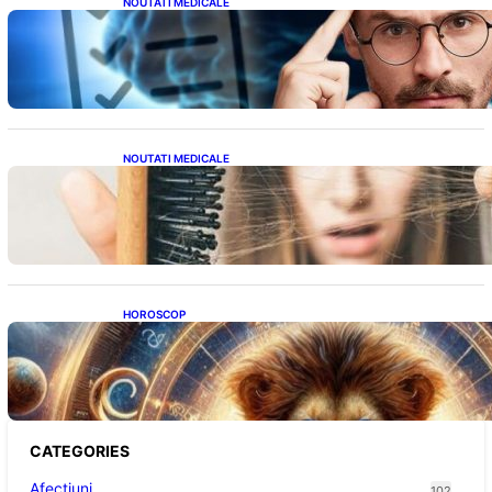
NOUTATI MEDICALE
Inteligența dincolo de note: Semnele unui IQ
ridicat care nu țin de școală
NOUTATI MEDICALE
Semnele unei deficiențe de proteine:
Impactul asupra sănătății tale
HOROSCOP
Portalul Leului 8/8: Oportunități de
Abundență pentru Cinci Zodii în 2026
CATEGORIES
Afectiuni
102