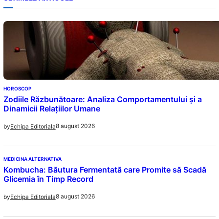
HOROSCOP
Zodiile Răzbunătoare: Analiza Comportamentului și a
Dinamicii Relațiilor Umane
8 august 2026
by
Echipa Editoriala
MEDICINA ALTERNATIVA
Kombucha: Băutura Fermentată care Promite să Scadă
Glicemia în Timp Record
8 august 2026
by
Echipa Editoriala