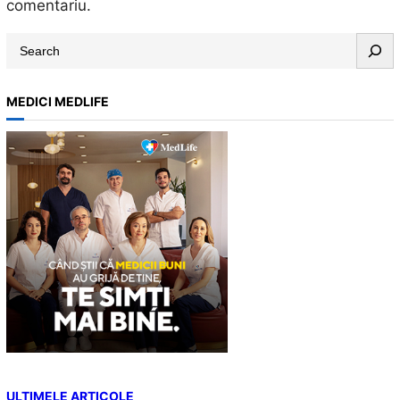
comentariu.
S
e
a
MEDICI MEDLIFE
r
c
h
ULTIMELE ARTICOLE