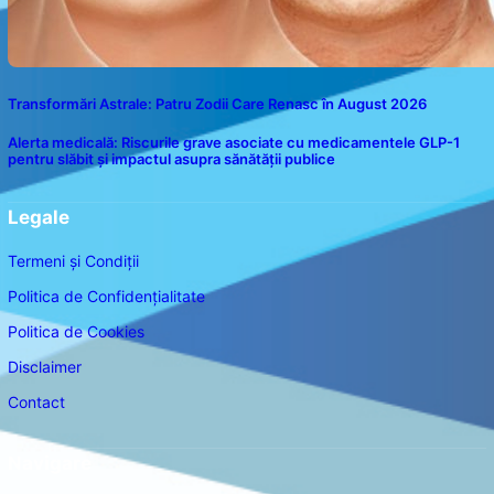
Transformări Astrale: Patru Zodii Care Renasc în August 2026
Alerta medicală: Riscurile grave asociate cu medicamentele GLP-1
pentru slăbit și impactul asupra sănătății publice
Legale
Termeni și Condiții
Politica de Confidențialitate
Politica de Cookies
Disclaimer
Contact
Navigare