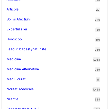
Articole
22
Boli și Afecțiuni
346
Expertul zilei
139
Horoscop
501
Leacuri babesti/naturiste
266
Medicina
1.088
Medicina Alternativa
269
Mediu curat
11
Noutati Medicale
4.458
Nutritie
584
Sănătate de la A la Z