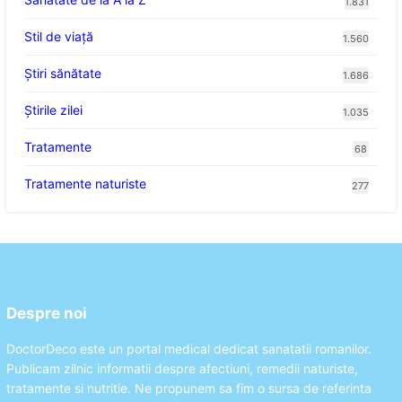
1.831
Stil de viaţă
1.560
Ştiri sănătate
1.686
Știrile zilei
1.035
Tratamente
68
Tratamente naturiste
277
Despre noi
DoctorDeco este un portal medical dedicat sanatatii romanilor.
Publicam zilnic informatii despre afectiuni, remedii naturiste,
tratamente si nutritie. Ne propunem sa fim o sursa de referinta