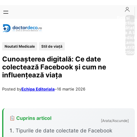
Sari
Skip
la
to
Boli si
Afectiun
conținut
content
Sănătat
de la A la
Medici
Tratame
Noutati Medicale
Stil de viaţă
Nutriti
Diction
Cunoașterea digitală: Ce date
colectează Facebook și cum ne
influențează viața
Posted by
Echipa Editoriala
–
16 martie 2026
Cuprins articol
[Arata/Ascunde]
Tipurile de date colectate de Facebook