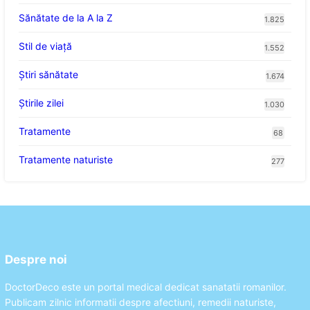
Sănătate de la A la Z
1.825
Stil de viaţă
1.552
Ştiri sănătate
1.674
Știrile zilei
1.030
Tratamente
68
Tratamente naturiste
277
Despre noi
DoctorDeco este un portal medical dedicat sanatatii romanilor.
Publicam zilnic informatii despre afectiuni, remedii naturiste,