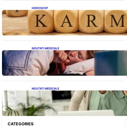
HOROSCOP
Eclipsa și Karma: Impactul Emoțional Asupra
Zodiilor Leu și Vărsător
NOUTATI MEDICALE
Tusea seacă nocturnă: Semnale importante
despre sănătatea inimii tale
NOUTATI MEDICALE
Sprijin financiar pentru pensionari: Ce
înseamnă ajutoarele de până la 500 de lei în
2026
CATEGORIES