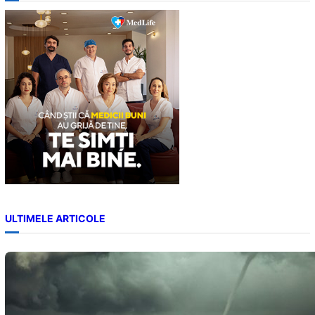
c
h
ULTIMELE ARTICOLE