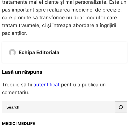
tratamente mai eficiente și mai personalizate. Este un
pas important spre realizarea medicinei de precizie,
care promite să transforme nu doar modul în care
tratăm traumele, ci și întreaga abordare a îngrijirii
pacienților.
Echipa Editoriala
Lasă un răspuns
Trebuie să fii
autentificat
pentru a publica un
comentariu.
S
e
a
MEDICI MEDLIFE
r