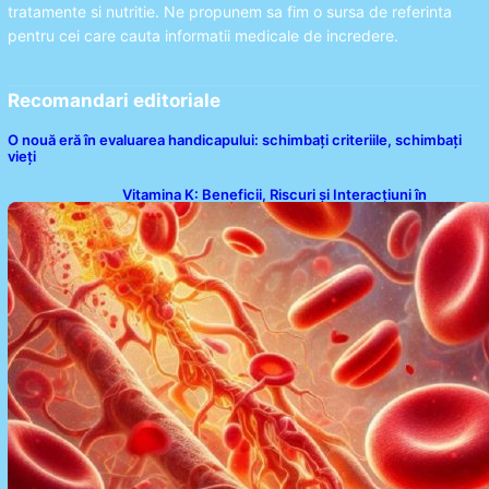
tratamente si nutritie. Ne propunem sa fim o sursa de referinta
pentru cei care cauta informatii medicale de incredere.
Recomandari editoriale
O nouă eră în evaluarea handicapului: schimbați criteriile, schimbați
vieți
Vitamina K: Beneficii, Riscuri și Interacțiuni în
Coagularea Sângelui