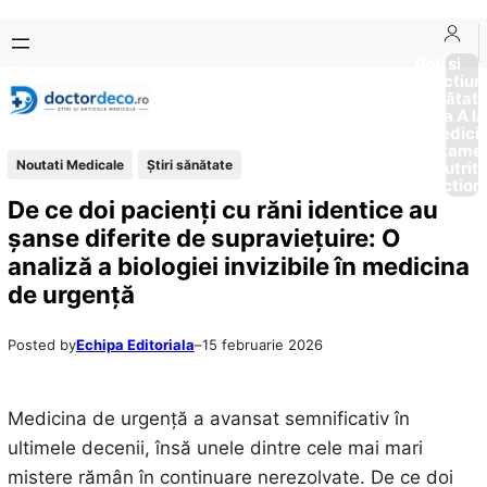
Sari
Skip
la
to
Boli si
Afectiun
conținut
content
Sănătat
de la A la
Medici
Tratame
Noutati Medicale
Ştiri sănătate
Nutriti
Diction
De ce doi pacienți cu răni identice au
șanse diferite de supraviețuire: O
analiză a biologiei invizibile în medicina
de urgență
Posted by
Echipa Editoriala
–
15 februarie 2026
Medicina de urgență a avansat semnificativ în
ultimele decenii, însă unele dintre cele mai mari
mistere rămân în continuare nerezolvate. De ce doi