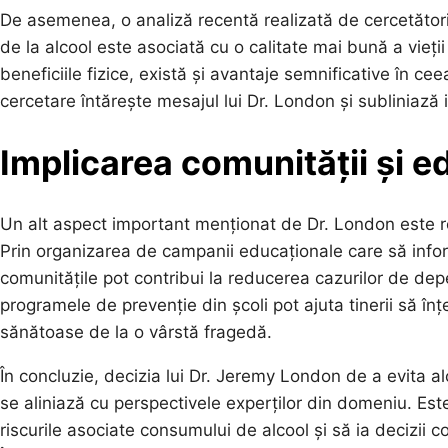
De asemenea, o analiză recentă realizată de cercetător
de la alcool este asociată cu o calitate mai bună a vieți
beneficiile fizice, există și avantaje semnificative în c
cercetare întărește mesajul lui Dr. London și subliniază 
Implicarea comunității și e
Un alt aspect important menționat de Dr. London este ro
Prin organizarea de campanii educaționale care să infor
comunitățile pot contribui la reducerea cazurilor de de
programele de prevenție din școli pot ajuta tinerii să înț
sănătoase de la o vârstă fragedă.
În concluzie, decizia lui Dr. Jeremy London de a evita alc
se aliniază cu perspectivele experților din domeniu. Este 
riscurile asociate consumului de alcool și să ia decizii c