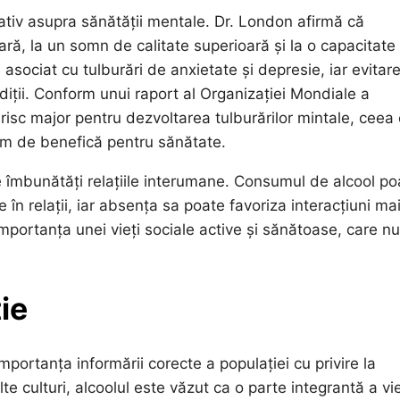
cativ asupra sănătății mentale. Dr. London afirmă că
ară, la un somn de calitate superioară și la o capacitate
ociat cu tulburări de anxietate și depresie, iar evitar
diții. Conform unui raport al Organizației Mondiale a
risc major pentru dezvoltarea tulburărilor mintale, ceea
em de benefică pentru sănătate.
e îmbunătăți relațiile interumane. Consumul de alcool po
 în relații, iar absența sa poate favoriza interacțiuni ma
portanța unei vieți sociale active și sănătoase, care nu
ie
mportanța informării corecte a populației cu privire la
e culturi, alcoolul este văzut ca o parte integrantă a vie