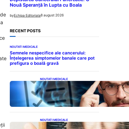
Nouă Speranță în Lupta cu Boala
 de
8 august 2026
by
Echipa Editoriala
ea
RECENT POSTS
 ce
NOUTATI MEDICALE
Semnele nespecifice ale cancerului:
Înțelegerea simptomelor banale care pot
ate
prefigura o boală gravă
i
NOUTATI MEDICALE
Inteligența dincolo de note:
Semnele unui IQ ridicat
care nu țin de școală
NOUTATI MEDICALE
ții
Semnele unei deficiențe de