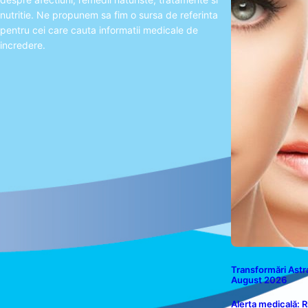
nutritie. Ne propunem sa fim o sursa de referinta
pentru cei care cauta informatii medicale de
incredere.
Transformări Astra
August 2026
Alerta medicală: R