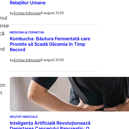
Relațiilor Umane
8 august 2026
by
Echipa Editoriala
umul
verse
MEDICINA ALTERNATIVA
că
Kombucha: Băutura Fermentată care
Promite să Scadă Glicemia în Timp
ând
Record
8 august 2026
by
Echipa Editoriala
don
en
NOUTATI MEDICALE
Inteligența Artificială Revoluționează
Depistarea Cancerului Pancreatic: O