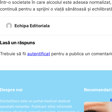
Într-o societate în care alcoolul este adesea normalizat
continuă pentru a sprijini o viață sănătoasă și echilibrat
Echipa Editoriala
Lasă un răspuns
Trebuie să fii
autentificat
pentru a publica un comentari
Despre noi
Recomandari 
E
DoctorDeco este un portal medical dedicat
A
sanatatii romanilor. Publicam zilnic informatii
P
despre afectiuni, remedii naturiste, tratamente si