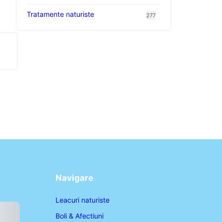
Tratamente naturiste
277
Navigare
Leacuri naturiste
Boli & Afectiuni