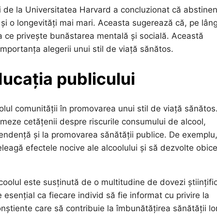
i de la Universitatea Harvard a concluzionat că abstine
i și o longevități mai mari. Aceasta sugerează că, pe lân
eea ce privește bunăstarea mentală și socială. Această
importanța alegerii unui stil de viață sănătos.
ducația publicului
lul comunității în promovarea unui stil de viață sănătos
meze cetățenii despre riscurile consumului de alcool,
pendență și la promovarea sănătății publice. De exemplu
eleagă efectele nocive ale alcoolului și să dezvolte obice
oolul este susținută de o multitudine de dovezi științific
esențial ca fiecare individ să fie informat cu privire la
onștiente care să contribuie la îmbunătățirea sănătății lor