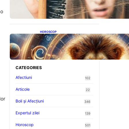
proteine: Impactul asupra
sănătății tale
 o
HOROSCOP
Portalul Leului 8/8:
Oportunități de Abundență
pentru Cinci Zodii în 2026
CATEGORIES
Afectiuni
102
Articole
22
lor
Boli și Afecțiuni
346
Expertul zilei
139
Horoscop
501