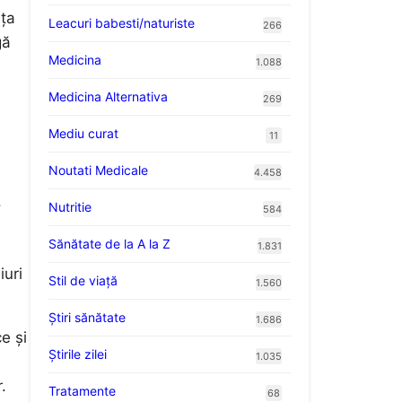
nța
Leacuri babesti/naturiste
266
gă
Medicina
1.088
Medicina Alternativa
269
Mediu curat
11
Noutati Medicale
4.458
.
Nutritie
584
Sănătate de la A la Z
1.831
,
iuri
Stil de viaţă
1.560
Ştiri sănătate
1.686
e și
Știrile zilei
1.035
.
Tratamente
68