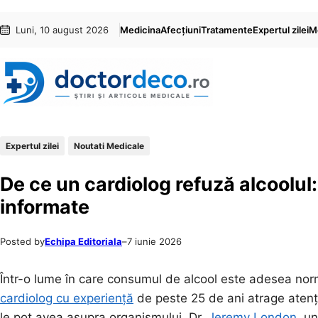
Sari
Skip
Luni, 10 august 2026
Medicina
Afecțiuni
Tratamente
Expertul zilei
Me
la
to
conținut
content
Expertul zilei
Noutati Medicale
De ce un cardiolog refuză alcoolul:
informate
Posted by
Echipa Editoriala
–
7 iunie 2026
Într-o lume în care consumul de alcool este adesea norm
cardiolog cu experiență
de peste 25 de ani atrage atenți
le pot avea asupra organismului. Dr.
Jeremy London
, u