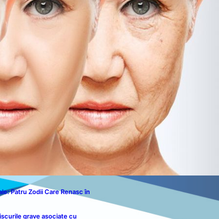
Politica de Cookies
Disclaimer
Contact
le: Patru Zodii Care Renasc în
iscurile grave asociate cu