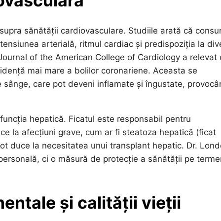
iovasculară
asupra sănătății cardiovasculare. Studiile arată că cons
 tensiunea arterială, ritmul cardiac și predispoziția la di
Journal of the American College of Cardiology a relevat 
idență mai mare a bolilor coronariene. Aceasta se
de sânge, care pot deveni inflamate și îngustate, provoc
 funcția hepatică. Ficatul este responsabil pentru
e la afecțiuni grave, cum ar fi steatoza hepatică (ficat
 pot duce la necesitatea unui transplant hepatic. Dr. Lon
 personală, ci o măsură de protecție a sănătății pe term
tale și calității vieții