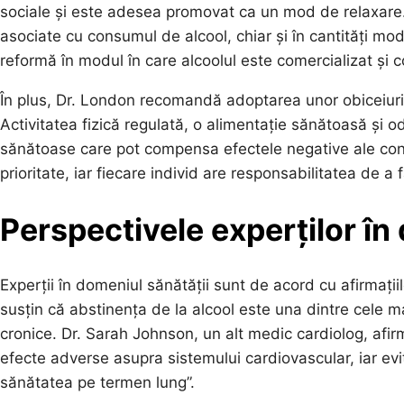
sociale și este adesea promovat ca un mod de relaxare. 
asociate cu consumul de alcool, chiar și în cantități mod
reformă în modul în care alcoolul este comercializat și 
În plus, Dr. London recomandă adoptarea unor obiceiuri s
Activitatea fizică regulată, o alimentație sănătoasă și o
sănătoase care pot compensa efectele negative ale cons
prioritate, iar fiecare individ are responsabilitatea de 
Perspectivele experților î
Experții în domeniul sănătății sunt de acord cu afirmațiile 
susțin că abstinența de la alcool este una dintre cele ma
cronice. Dr. Sarah Johnson, un alt medic cardiolog, afi
efecte adverse asupra sistemului cardiovascular, iar ev
sănătatea pe termen lung”.