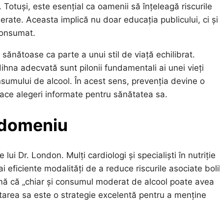
Totuși, este esențial ca oamenii să înțeleagă riscurile
erate. Aceasta implică nu doar educația publicului, ci și
consumat.
ănătoase ca parte a unui stil de viață echilibrat.
dihna adecvată sunt pilonii fundamentali ai unei vieți
umului de alcool. În acest sens, prevenția devine o
a face alegeri informate pentru sănătatea sa.
n domeniu
lui Dr. London. Mulți cardiologi și specialiști în nutriție
i eficiente modalități de a reduce riscurile asociate boli
rmă că „chiar și consumul moderat de alcool poate avea
itarea sa este o strategie excelentă pentru a menține