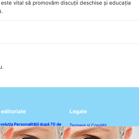
, este vital să promovăm discuții deschise și educația
ă.
u.
editoriale
Legale
voluția Personalității după 70 de
Termeni și Condiții
ni: Ce Revelații Ne Oferă Studiile
sihologice
Politica de Confidențialitate