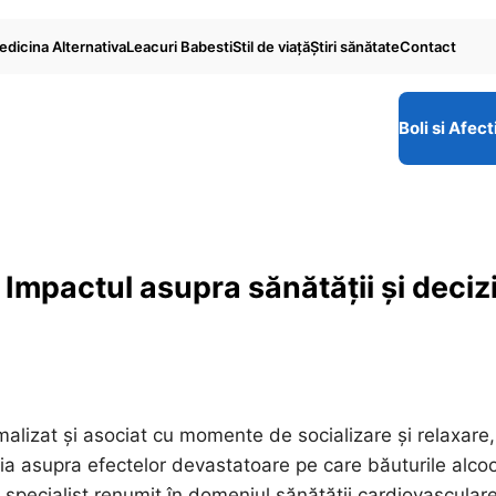
dicina Alternativa
Leacuri Babesti
Stil de viaţă
Ştiri sănătate
Contact
Boli si Afect
 Impactul asupra sănătății și decizi
alizat și asociat cu momente de socializare și relaxare
a asupra efectelor devastatoare pe care băuturile alcoo
n specialist renumit în domeniul sănătății cardiovasculare