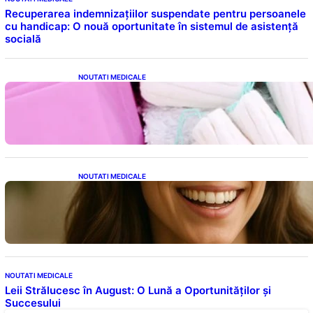
Recuperarea indemnizațiilor suspendate pentru persoanele
cu handicap: O nouă oportunitate în sistemul de asistență
socială
NOUTATI MEDICALE
Tampoanele menstruale: O analiză profundă
a riscurilor legate de metale toxice
NOUTATI MEDICALE
Ceaiul – Băutura care protejează inima:
Descoperiri recente despre beneficiile
consumului zilnic
NOUTATI MEDICALE
Leii Strălucesc în August: O Lună a Oportunităților și
Succesului