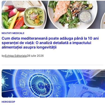
NOUTATI MEDICALE
Cum dieta mediteraneană poate adăuga până la 10 ani
speranței de viață: O analiză detaliată a impactului
alimentației asupra longevității
28 iulie 2026
by
Echipa Editoriala
HOROSCOP