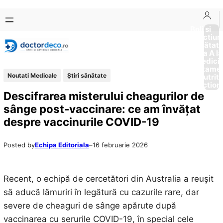
Sari
Skip
la
to
Boli si
Afectiun
conținut
content
Sănătat
de la A la
Medici
Tratame
Noutati Medicale
Ştiri sănătate
Nutriti
Diction
Descifrarea misterului cheagurilor de
sânge post-vaccinare: ce am învățat
despre vaccinurile COVID-19
Posted by
Echipa Editoriala
–
16 februarie 2026
Recent, o echipă de cercetători din Australia a reușit
să aducă lămuriri în legătură cu cazurile rare, dar
severe de cheaguri de sânge apărute după
vaccinarea cu serurile COVID-19, în special cele