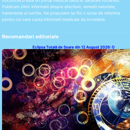
DoctorDeco este un portal medical dedicat sanatatii romanilor.
Publicam zilnic informatii despre afectiuni, remedii naturiste,
tratamente si nutritie. Ne propunem sa fim o sursa de referinta
pentru cei care cauta informatii medicale de incredere.
Recomandari editoriale
Eclipsa Totală de Soare din 12 August 2026: O
Analiză a Impactului asupra Trei Zodii și a Ciclului de
18 Ani