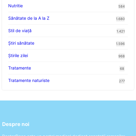
Nutritie
584
Sănătate de la A la Z
1.680
Stil de viaţă
1.421
Ştiri sănătate
1.596
Știrile zilei
968
Tratamente
68
Tratamente naturiste
277
Despre noi