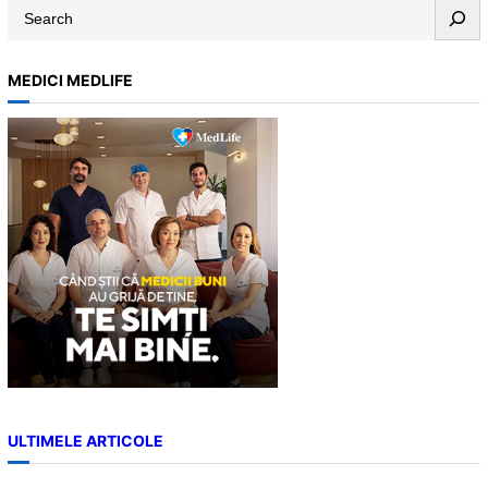
S
e
a
MEDICI MEDLIFE
r
c
h
ULTIMELE ARTICOLE