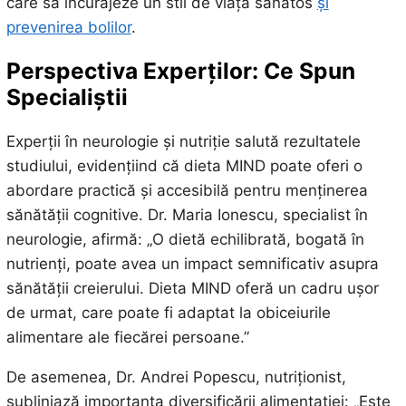
care să încurajeze un stil de viață sănătos
și
prevenirea bolilor
.
Perspectiva Experților: Ce Spun
Specialiștii
Experții în neurologie și nutriție salută rezultatele
studiului, evidențiind că dieta MIND poate oferi o
abordare practică și accesibilă pentru menținerea
sănătății cognitive. Dr. Maria Ionescu, specialist în
neurologie, afirmă: „O dietă echilibrată, bogată în
nutrienți, poate avea un impact semnificativ asupra
sănătății creierului. Dieta MIND oferă un cadru ușor
de urmat, care poate fi adaptat la obiceiurile
alimentare ale fiecărei persoane.”
De asemenea, Dr. Andrei Popescu, nutriționist,
subliniază importanța diversificării alimentației: „Este