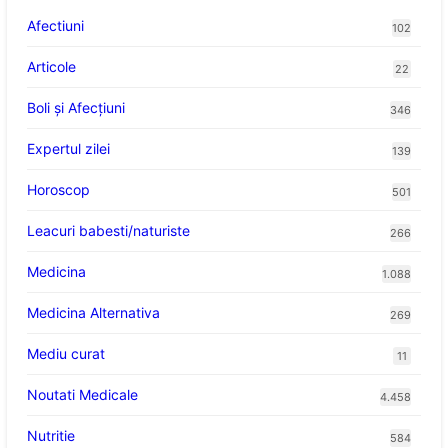
Afectiuni
102
Articole
22
Boli și Afecțiuni
346
Expertul zilei
139
Horoscop
501
Leacuri babesti/naturiste
266
Medicina
1.088
Medicina Alternativa
269
Mediu curat
11
Noutati Medicale
4.458
Nutritie
584