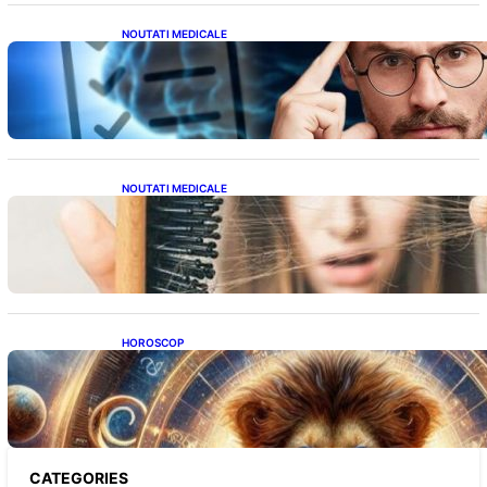
NOUTATI MEDICALE
Inteligența dincolo de note: Semnele unui IQ
ridicat care nu țin de școală
NOUTATI MEDICALE
Semnele unei deficiențe de proteine:
Impactul asupra sănătății tale
HOROSCOP
Portalul Leului 8/8: Oportunități de
Abundență pentru Cinci Zodii în 2026
CATEGORIES