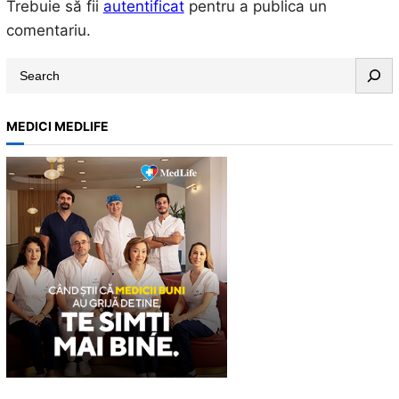
Trebuie să fii
autentificat
pentru a publica un
comentariu.
S
e
a
MEDICI MEDLIFE
r
c
h