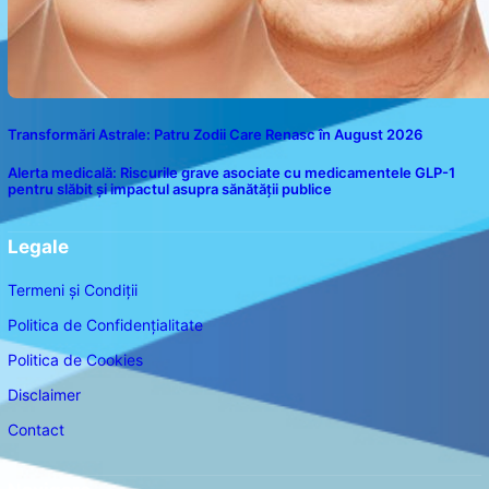
Transformări Astrale: Patru Zodii Care Renasc în August 2026
Alerta medicală: Riscurile grave asociate cu medicamentele GLP-1
pentru slăbit și impactul asupra sănătății publice
Legale
Termeni și Condiții
Politica de Confidențialitate
Politica de Cookies
Disclaimer
Contact