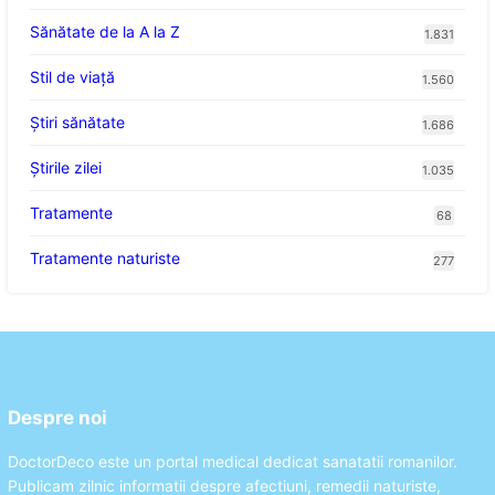
Sănătate de la A la Z
1.831
Stil de viaţă
1.560
Ştiri sănătate
1.686
Știrile zilei
1.035
Tratamente
68
Tratamente naturiste
277
Despre noi
DoctorDeco este un portal medical dedicat sanatatii romanilor.
Publicam zilnic informatii despre afectiuni, remedii naturiste,