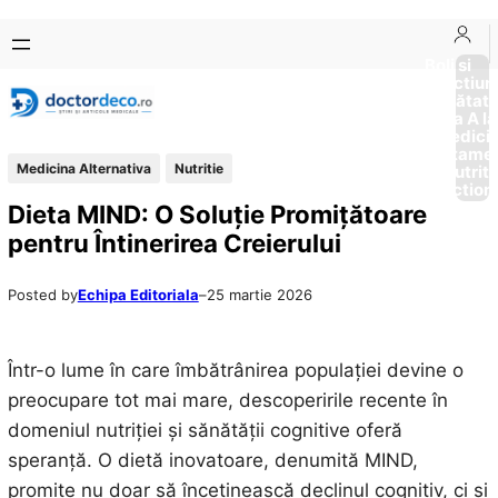
Sari
Skip
la
to
Boli si
Afectiun
conținut
content
Sănătat
de la A la
Medici
Tratame
Medicina Alternativa
Nutritie
Nutriti
Diction
Dieta MIND: O Soluție Promițătoare
pentru Întinerirea Creierului
Posted by
Echipa Editoriala
–
25 martie 2026
Într-o lume în care îmbătrânirea populației devine o
preocupare tot mai mare, descoperirile recente în
domeniul nutriției și sănătății cognitive oferă
speranță. O dietă inovatoare, denumită MIND,
promite nu doar să încetinească declinul cognitiv, ci și