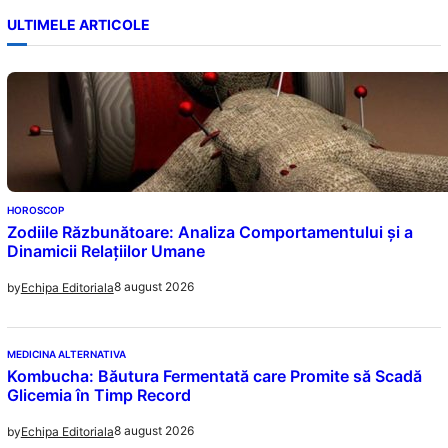
ULTIMELE ARTICOLE
HOROSCOP
Zodiile Răzbunătoare: Analiza Comportamentului și a
Dinamicii Relațiilor Umane
8 august 2026
by
Echipa Editoriala
MEDICINA ALTERNATIVA
Kombucha: Băutura Fermentată care Promite să Scadă
Glicemia în Timp Record
8 august 2026
by
Echipa Editoriala