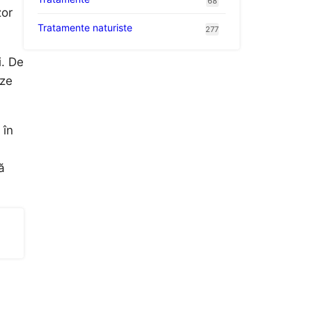
68
zor
Tratamente naturiste
277
i. De
eze
 în
ă