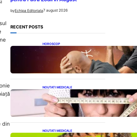
i
7 august 2026
by
Echipa Editoriala
sul
RECENT POSTS
e
une
HOROSCOP
Mituri și Realități: Ce Spun
Astrologii Despre Sufletele
Bătrâne și Lunile de Naștere
fonie
NOUTATI MEDICALE
Inovație Revoluționară în
piață
Tratamentul Obezității:
Gastroplastie Endoscopică
fără Bisturiu
e din
NOUTATI MEDICALE