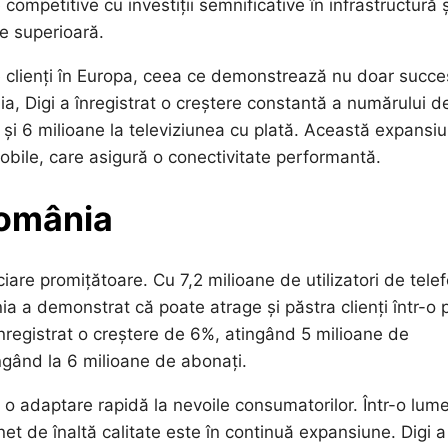
competitive cu investiții semnificative în infrastructură ș
te superioară.
 clienți în Europa, ceea ce demonstrează nu doar succe
ia, Digi a înregistrat o creștere constantă a numărului d
lă și 6 milioane la televiziunea cu plată. Această expansi
i mobile, care asigură o conectivitate performantă.
România
are promițătoare. Cu 7,2 milioane de utilizatori de tele
a a demonstrat că poate atrage și păstra clienți într-o 
înregistrat o creștere de 6%, atingând 5 milioane de
ungând la 6 milioane de abonați.
i o adaptare rapidă la nevoile consumatorilor. Într-o lum
rnet de înaltă calitate este în continuă expansiune. Digi a