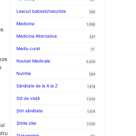
Leacuri babesti/naturiste
266
Medicina
1.088
e.
Medicina Alternativa
267
Mediu curat
11
teze
Noutati Medicale
4.409
e
Nutritie
584
Sănătate de la A la Z
1.818
Stil de viaţă
1.544
Ştiri sănătate
1.674
Știrile zilei
1.030
ul
ntru
Tratamente