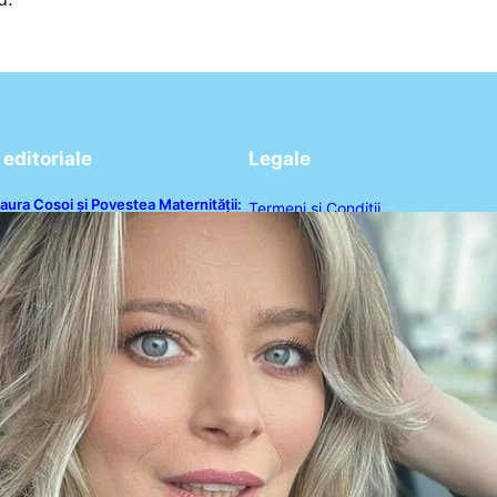
editoriale
Legale
aura Cosoi și Povestea Maternității:
Termeni și Condiții
 Călătorie Plină de Dragoste și
rovocări
Politica de Confidențialitate
Politica de Cookies
Disclaimer
Contact