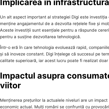
Implicarea în infrastructură
Un alt aspect important al strategiei Digi este investiți
menține angajamentul de a dezvolta rețelele fixe și mobi
Aceste investiții sunt esențiale pentru a răspunde cererii
pentru a susține dezvoltarea tehnologică.
Într-o eră în care tehnologia evoluează rapid, companiil
și să inoveze constant. Digi înțelege că succesul pe ter
calitate superioară, iar acest lucru poate fi realizat doar 
Impactul asupra consumator
viitor
Menținerea prețurilor la actualele niveluri are un impact
economic actual. Mulți români se confruntă cu provocări