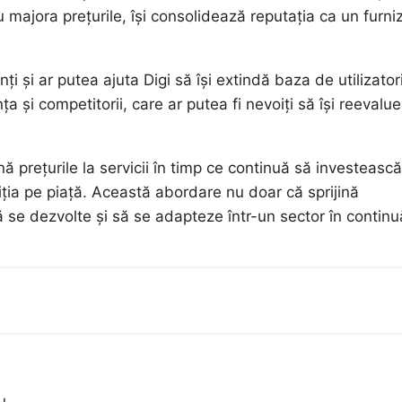
nu majora prețurile, își consolidează reputația ca un furni
i și ar putea ajuta Digi să își extindă baza de utilizator
a și competitorii, care ar putea fi nevoiți să își reevalu
 prețurile la servicii în timp ce continuă să investească
iția pe piață. Această abordare nu doar că sprijină
 se dezvolte și să se adapteze într-un sector în continu
u.