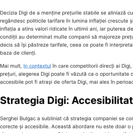
Decizia Digi de a menține prețurile stabile se aliniază c
regândesc politicile tarifare în lumina inflației crescute
inflația a atins valori ridicate în ultimii ani, iar puter
condiții au determinat multe companii să majoreze prețuri
decis să își păstreze tarifele, ceea ce poate fi interpre
baza de clienți.
Mai mult,
în contextul
în care competitorii direcți ai Dig
prețuri, alegerea Digi poate fi văzută ca o oportunitate d
accesibile pot fi atrași de oferta Digi, mai ales în peri
Strategia Digi: Accesibilitat
Serghei Bulgac a subliniat că strategia companiei se conc
corecte și accesibile. Această abordare nu este doar o p