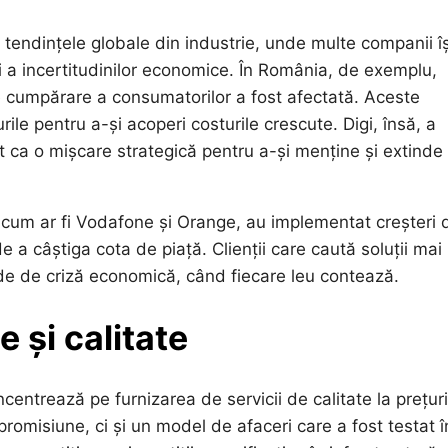
u tendințele globale din industrie, unde multe companii îș
 și a incertitudinilor economice. În România, de exemplu,
ea de cumpărare a consumatorilor a fost afectată. Aceste
le pentru a-și acoperi costurile crescute. Digi, însă, a
tat ca o mișcare strategică pentru a-și menține și extinde
i, cum ar fi Vodafone și Orange, au implementat creșteri 
e a câștiga cota de piață. Clienții care caută soluții mai
oade de criză economică, când fiecare leu contează.
e și calitate
entrează pe furnizarea de servicii de calitate la prețuri
romisiune, ci și un model de afaceri care a fost testat î