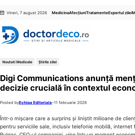
Sari
Skip
Vineri, 7 august 2026
Medicina
Afecțiuni
Tratamente
Expertul zilei
M
la
to
conținut
content
Noutati Medicale
Știrile zilei
Digi Communications anunță mențin
decizie crucială în contextul econ
Posted by
Echipa Editoriala
–
11 februarie 2026
Într-o mișcare care a surprins și liniștit milioane de cl
pentru serviciile sale, inclusiv telefonie mobilă, interne
Bulgac, CEO-ul companiei, vine într-un moment econom