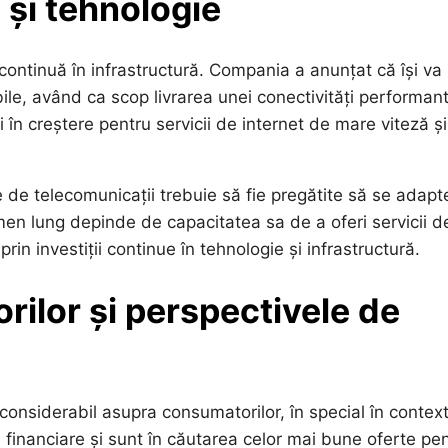
 și tehnologie
a continuă în infrastructură. Compania a anunțat că își va
le, având ca scop livrarea unei conectivități performant
 în creștere pentru servicii de internet de mare viteză și
e de telecomunicații trebuie să fie pregătite să se adap
men lung depinde de capacitatea sa de a oferi servicii d
prin investiții continue în tehnologie și infrastructură.
ilor și perspectivele de
 considerabil asupra consumatorilor, în special în context
 financiare și sunt în căutarea celor mai bune oferte pe