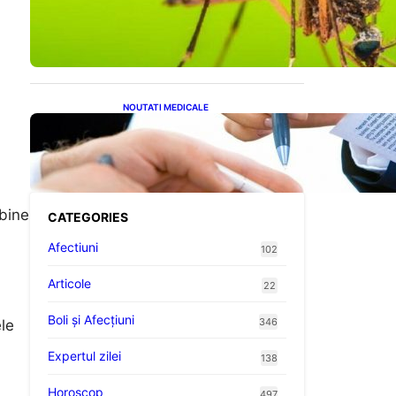
Virusul West Nile: O
Amenințare Tot Mai
Aproape pentru România și
Europa
NOUTATI MEDICALE
Acordul României cu Banca
Mondială: O Analiză
Detaliată a Împrumutului și
Condițiilor Impuse
 bine
CATEGORIES
Afectiuni
102
Articole
22
Boli și Afecțiuni
346
le
Expertul zilei
138
Horoscop
497