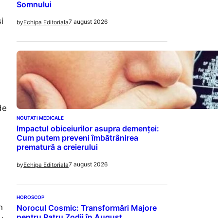
Somnului
i
7 august 2026
by
Echipa Editoriala
de
NOUTATI MEDICALE
Impactul obiceiurilor asupra demenței:
Cum putem preveni îmbătrânirea
prematură a creierului
7 august 2026
by
Echipa Editoriala
HOROSCOP
n
Norocul Cosmic: Transformări Majore
pentru Patru Zodii în August