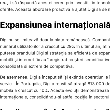
reușit să răspundă acestei cereri prin investiții în tehno
oferite. Această abordare proactivă a ajutat Digi să se 
Expansiunea internațională 
Digi nu se limitează doar la piața românească. Compania
numărul utilizatorilor a crescut cu 29% în ultimul an, a
puterea brandului Digi și strategia sa eficientă de expans
mobilă și internet fix au înregistrat creșteri semnificati
consolidată și extrem de competitivă.
De asemenea, Digi a început să își extindă operațiunile î
servicii. În Portugalia, Digi a reușit să atragă 813.000 de u
mobilă a crescut cu 10%. Aceste evoluții demonstrează 
internaționale, consolidându-și astfel poziția în sectorul