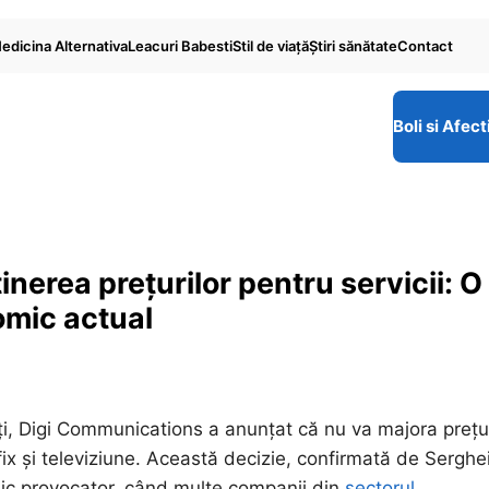
edicina Alternativa
Leacuri Babesti
Stil de viaţă
Ştiri sănătate
Contact
Boli si Afect
erea prețurilor pentru servicii: O
omic actual
ienți, Digi Communications a anunțat că nu va majora prețu
t fix și televiziune. Această decizie, confirmată de Serghe
ic provocator, când multe companii din
sectorul