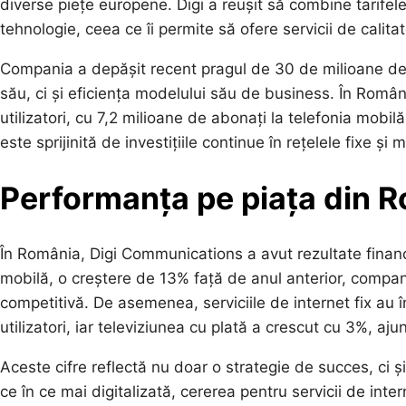
diverse piețe europene. Digi a reușit să combine tarifele 
tehnologie, ceea ce îi permite să ofere servicii de calita
Compania a depășit recent pragul de 30 de milioane de
său, ci și eficiența modelului său de business. În Român
utilizatori, cu 7,2 milioane de abonați la telefonia mobi
este sprijinită de investițiile continue în rețelele fixe ș
Performanța pe piața din 
În România, Digi Communications a avut rezultate financi
mobilă, o creștere de 13% față de anul anterior, compani
competitivă. De asemenea, serviciile de internet fix au 
utilizatori, iar televiziunea cu plată a crescut cu 3%, aj
Aceste cifre reflectă nu doar o strategie de succes, ci ș
ce în ce mai digitalizată, cererea pentru servicii de inte