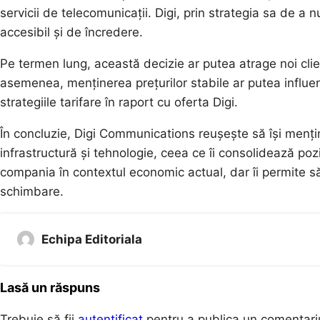
servicii de telecomunicații. Digi, prin strategia sa de a 
accesibil și de încredere.
Pe termen lung, această decizie ar putea atrage noi clienț
asemenea, menținerea prețurilor stabile ar putea influenț
strategiile tarifare în raport cu oferta Digi.
În concluzie, Digi Communications reușește să își mențină
infrastructură și tehnologie, ceea ce îi consolidează poz
compania în contextul economic actual, dar îi permite să
schimbare.
Echipa Editoriala
Lasă un răspuns
Trebuie să fii
autentificat
pentru a publica un comentari