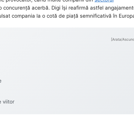
 o concurență acerbă. Digi își reafirmă astfel angajament
opulsat compania la o cotă de piață semnificativă în Europ
[Arata/Ascun
e
 viitor