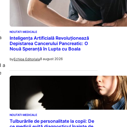
.
NOUTATI MEDICALE
a
Inteligența Artificială Revoluționează
Depistarea Cancerului Pancreatic: O
Nouă Speranță în Lupta cu Boala
8 august 2026
by
Echipa Editoriala
d a
e
NOUTATI MEDICALE
Tulburările de personalitate la copii: De
ce medicii evită diagnosticul înainte de