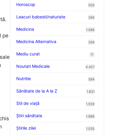
Horoscop
500
Leacuri babesti/naturiste
266
tă.
Medicina
1.088
l pe
Medicina Alternativa
269
Mediu curat
11
 sale
u
Noutati Medicale
4.457
Nutritie
584
Sănătate de la A la Z
1.831
Stil de viaţă
1.559
Ştiri sănătate
1.686
chis
n
Știrile zilei
1.035