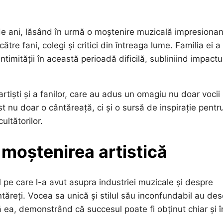
 de ani, lăsând în urmă o moștenire muzicală impresionan
ătre fani, colegi și critici din întreaga lume. Familia ei a
timității în această perioadă dificilă, subliniind impactu
rtiști și a fanilor, care au adus un omagiu nu doar vocii
fost nu doar o cântăreață, ci și o sursă de inspirație pentr
ultătorilor.
 moștenirea artistică
l pe care l-a avut asupra industriei muzicale și despre
ntăreți. Vocea sa unică și stilul său inconfundabil au des
ă ea, demonstrând că succesul poate fi obținut chiar și î