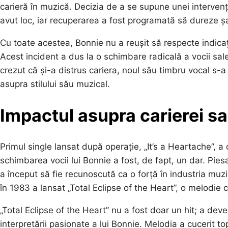
carieră în muzică. Decizia de a se supune unei intervenți
avut loc, iar recuperarea a fost programată să dureze 
Cu toate acestea, Bonnie nu a reușit să respecte indicați
Acest incident a dus la o schimbare radicală a vocii sale
crezut că și-a distrus cariera, noul său timbru vocal s-
asupra stilului său muzical.
Impactul asupra carierei sa
Primul single lansat după operație, „It’s a Heartache”, 
schimbarea vocii lui Bonnie a fost, de fapt, un dar. Piesa
a început să fie recunoscută ca o forță în industria muz
în 1983 a lansat „Total Eclipse of the Heart”, o melodie
„Total Eclipse of the Heart” nu a fost doar un hit; a deve
interpretării pasionate a lui Bonnie. Melodia a cucerit to