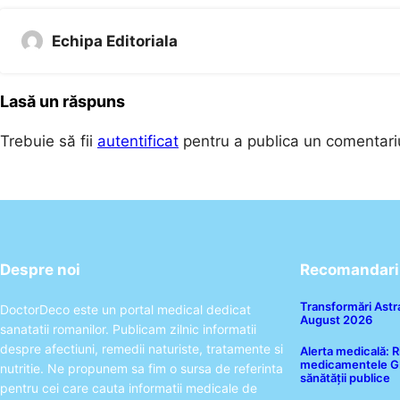
Echipa Editoriala
Lasă un răspuns
Trebuie să fii
autentificat
pentru a publica un comentari
Despre noi
Recomandari 
Transformări Astra
DoctorDeco este un portal medical dedicat
August 2026
sanatatii romanilor. Publicam zilnic informatii
despre afectiuni, remedii naturiste, tratamente si
Alerta medicală: R
medicamentele GLP
nutritie. Ne propunem sa fim o sursa de referinta
sănătății publice
pentru cei care cauta informatii medicale de