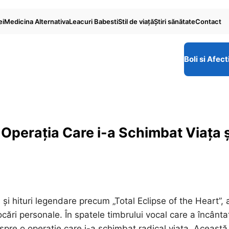
ei
Medicina Alternativa
Leacuri Babesti
Stil de viaţă
Ştiri sănătate
Contact
Boli si Afect
Operația Care i-a Schimbat Viața ș
i hituri legendare precum „Total Eclipse of the Heart”, 
cări personale. În spatele timbrului vocal care a încânta
pre o operație care i-a schimbat radical viața. Această