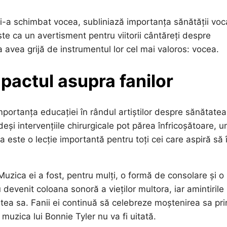
 i-a schimbat vocea, subliniază importanța sănătății voc
vește ca un avertisment pentru viitorii cântăreți despre
a avea grijă de instrumentul lor cel mai valoros: vocea.
mpactul asupra fanilor
mportanța educației în rândul artiștilor despre sănătatea
deși intervențiile chirurgicale pot părea înfricoșătoare, u
 este o lecție importantă pentru toți cei care aspiră să î
Muzica ei a fost, pentru mulți, o formă de consolare și o
 devenit coloana sonoră a vieților multora, iar amintirile
tea sa. Fanii ei continuă să celebreze moștenirea sa pri
uzica lui Bonnie Tyler nu va fi uitată.