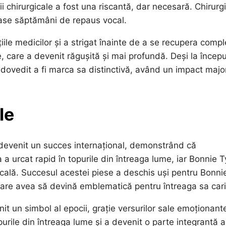
i chirurgicale a fost una riscantă, dar necesară. Chirurg
șase săptămâni de repaus vocal.
ile medicilor și a strigat înainte de a se recupera compl
, care a devenit răgușită și mai profundă. Deși la începu
a dovedit a fi marca sa distinctivă, având un impact majo
le
a devenit un succes internațional, demonstrând că
 a urcat rapid în topurile din întreaga lume, iar Bonnie T
icală. Succesul acestei piese a deschis uși pentru Bonnie
 care avea să devină emblematică pentru întreaga sa cari
nit un simbol al epocii, grație versurilor sale emoționante
purile din întreaga lume și a devenit o parte integrantă a