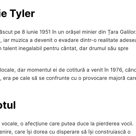
ie Tyler
cut pe 8 iunie 1951 în un orășel minier din Țara Galilor
, iar muzica a devenit o evadare dintr-o realitate adese
talent inegalabil pentru cântat, dar drumul său spre
i locale, dar momentul ei de cotitură a venit în 1976, cân
, era pe cale să se confrunte cu o provocare majoră car
otul
 vocale, o afecțiune care putea duce la pierderea vocii.
nire, care își dorea cu disperare să își construiască o