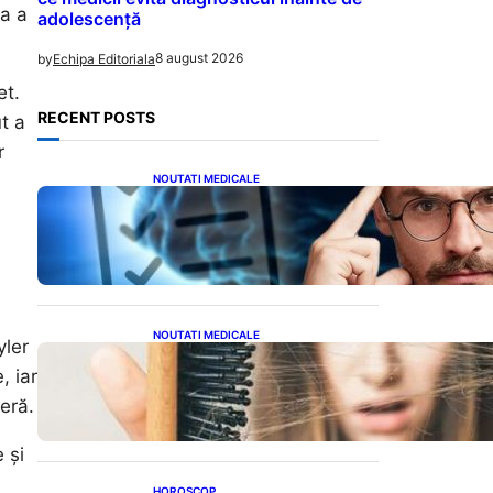
ia a
adolescență
8 august 2026
by
Echipa Editoriala
et.
RECENT POSTS
t a
r
NOUTATI MEDICALE
Inteligența dincolo de note:
Semnele unui IQ ridicat
care nu țin de școală
NOUTATI MEDICALE
yler
Semnele unei deficiențe de
, iar
proteine: Impactul asupra
sănătății tale
eră.
 și
HOROSCOP