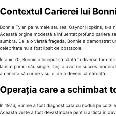
Contextul Carierei lui Bonn
Bonnie Tyler, pe numele său real Gaynor Hopkins, s-a năs
Această origine modestă a influențat profund cariera sa
sumbră. De la o vârstă fragedă, Bonnie a demonstrat un 
celebritate nu a fost lipsit de obstacole.
În anii ’70, Bonnie a început să cântă în diverse formați
lansat primul său single. Deși a avut un succes moderat
amenința să curme visul ei de a deveni cântăreață.
Operația care a schimbat t
În 1976, Bonnie a fost diagnosticată cu noduli pe corzile
Această veste a fost devastatoare pentru artista în deve