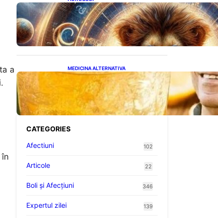
Portalul Leului 8/8:
Oportunități de Abundență
pentru Cinci Zodii în 2026
ta a
MEDICINA ALTERNATIVA
Cele cinci băuturi esențiale
.
pentru menținerea glicemiei
sub control pe timpul nopții:
Ghidul specialistului
CATEGORIES
Afectiuni
102
 în
Articole
22
Boli și Afecțiuni
346
Expertul zilei
139