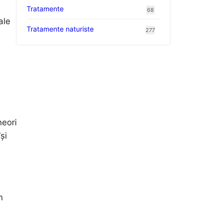
Tratamente
68
ale
Tratamente naturiste
277
neori
și
n