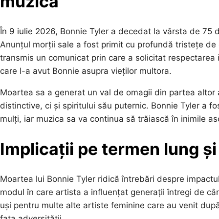
muzică
În 9 iulie 2026, Bonnie Tyler a decedat la vârsta de 75
Anunțul morții sale a fost primit cu profundă tristețe de c
transmis un comunicat prin care a solicitat respectarea in
care l-a avut Bonnie asupra vieților multora.
Moartea sa a generat un val de omagii din partea altor a
distinctive, ci și spiritului său puternic. Bonnie Tyler a 
mulți, iar muzica sa va continua să trăiască în inimile asc
Implicații pe termen lung și
Moartea lui Bonnie Tyler ridică întrebări despre impactu
modul în care artista a influențat generații întregi de câ
uși pentru multe alte artiste feminine care au venit dup
fața adversității.