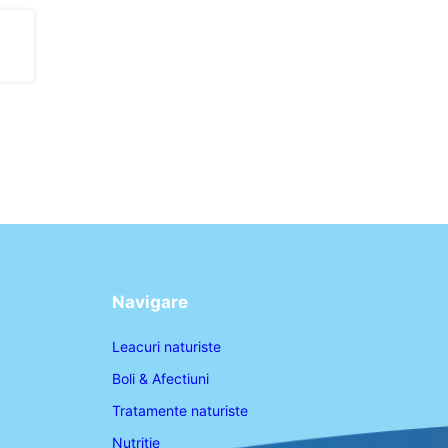
Navigare
Leacuri naturiste
Boli & Afectiuni
Tratamente naturiste
Nutritie