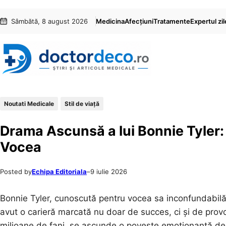
Sari
Skip
Sâmbătă, 8 august 2026
Medicina
Afecțiuni
Tratamente
Expertul zil
la
to
conținut
content
Noutati Medicale
Stil de viaţă
Drama Ascunsă a lui Bonnie Tyler: 
Vocea
Posted by
Echipa Editoriala
–
9 iulie 2026
Bonnie Tyler, cunoscută pentru vocea sa inconfundabilă ș
avut o carieră marcată nu doar de succes, ci și de provo
milioane de fani, se ascunde o poveste emoționantă des