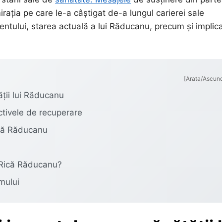
mirația pe care le-a câștigat de-a lungul carierei sale
dentului, starea actuală a lui Răducanu, precum și implica
[Arata/Ascun
ții lui Răducanu
ctivele de recuperare
Rică Răducanu
 Rică Răducanu?
mului