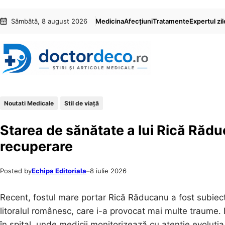
Sari
Skip
Sâmbătă, 8 august 2026
Medicina
Afecțiuni
Tratamente
Expertul zil
la
to
conținut
content
Noutati Medicale
Stil de viaţă
Starea de sănătate a lui Rică Răduc
recuperare
Posted by
Echipa Editoriala
–
8 iulie 2026
Recent, fostul mare portar Rică Răducanu a fost subiectu
litoralul românesc, care i-a provocat mai multe traume. 
în spital, unde medicii monitorizează cu atenție evoluția