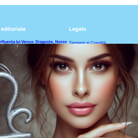
editoriale
Legale
nfluența lui Venus: Dragoste, Noroc
Termeni și Condiții
i Oportunități pentru Tauri și Balanțe
n Weekendul 8-9 August
Politica de Confidențialitate
Politica de Cookies
Disclaimer
Contact