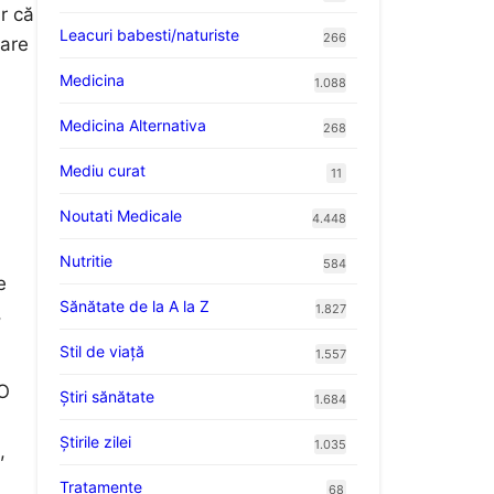
ar că
Leacuri babesti/naturiste
266
care
Medicina
1.088
Medicina Alternativa
268
Mediu curat
11
Noutati Medicale
4.448
Nutritie
584
e
Sănătate de la A la Z
1.827
,
Stil de viaţă
1.557
 O
Ştiri sănătate
1.684
Știrile zilei
1.035
,
Tratamente
68