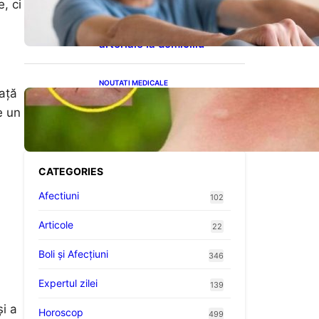
, ci
cardiovasculare: Patru
exerciții simple pentru
reducerea tensiunii
arteriale la domiciliu
NOUTATI MEDICALE
față
Cum bacteriile pielii
influențează atracția
e un
țânțarilor: O nouă viziune
asupra alegerii victimelor
CATEGORIES
Afectiuni
102
Articole
22
Boli și Afecțiuni
346
Expertul zilei
139
și a
Horoscop
499