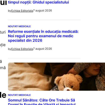
ui
timpul nopții: Ghidul specialistului
7 august 2026
by
Echipa Editoriala
NOUTATI MEDICALE
Reforme esențiale în educația medicală:
turi
Noi reguli pentru examenul de medic
specialist din 2026
ație
7 august 2026
by
Echipa Editoriala
că
ă mă
le
NOUTATI MEDICALE
Somnul Sănătos: Câte Ore Trebuie Să
Dormi în Funcție de Vârstă și Impactul