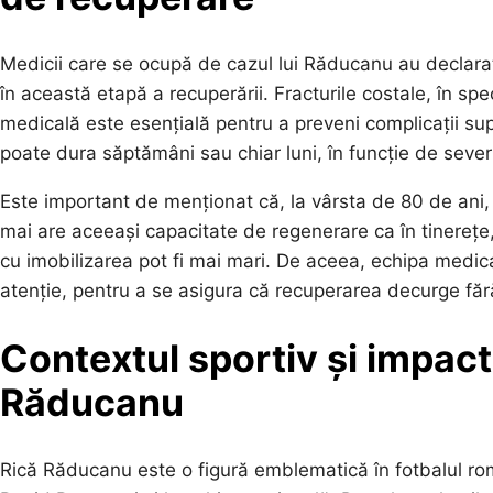
Medicii care se ocupă de cazul lui Răducanu au declarat
în această etapă a recuperării. Fracturile costale, în spe
medicală este esențială pentru a preveni complicații su
poate dura săptămâni sau chiar luni, în funcție de sever
Este important de menționat că, la vârsta de 80 de ani
mai are aceeași capacitate de regenerare ca în tinerețe, i
cu imobilizarea pot fi mai mari. De aceea, echipa medic
atenție, pentru a se asigura că recuperarea decurge fă
Contextul sportiv și impactu
Răducanu
Rică Răducanu este o figură emblematică în fotbalul ro