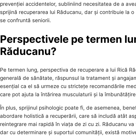
prevenției accidentelor, subliniind necesitatea de a avea 
sprijină recuperarea lui Răducanu, dar și contribuie la
se confruntă seniorii.
Perspectivele pe termen lu
Răducanu?
Pe termen lung, perspectiva de recuperare a lui Rică Ră
generală de sănătate, răspunsul la tratament și angaja
esențial ca el să urmeze cu strictețe recomandările medic
care pot ajuta la întărirea musculaturii și la îmbunătățirea
În plus, sprijinul psihologic poate fi, de asemenea, ben
abordare holistică a recuperării, care să includă atât asp
reintegrare mai rapidă în viața de zi cu zi. Răducanu va tr
dar cu determinare și suportul comunității, există moti