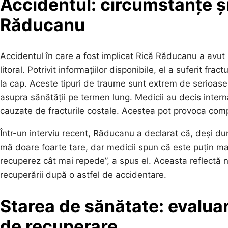
Accidentul: circumstanțe și
Răducanu
Accidentul în care a fost implicat Rică Răducanu a avut l
litoral. Potrivit informațiilor disponibile, el a suferit frac
la cap. Aceste tipuri de traume sunt extrem de serioase,
asupra sănătății pe termen lung. Medicii au decis intern
cauzate de fracturile costale. Acestea pot provoca comp
Într-un interviu recent, Răducanu a declarat că, deși dur
mă doare foarte tare, dar medicii spun că este puțin m
recuperez cât mai repede”, a spus el. Aceasta reflectă nu
recuperării după o astfel de accidentare.
Starea de sănătate: evaluar
de recuperare