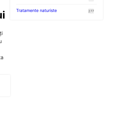
Tratamente naturiste
ui
277
ți
u
ta