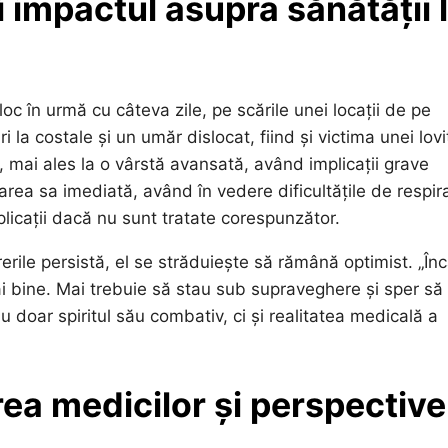
 impactul asupra sănătății l
oc în urmă cu câteva zile, pe scările unei locații de pe
turi la costale și un umăr dislocat, fiind și victima unei lovi
 mai ales la o vârstă avansată, având implicații grave
area sa imediată, având în vedere dificultățile de respir
licații dacă nu sunt tratate corespunzător.
erile persistă, el se străduiește să rămână optimist. „În
ai bine. Mai trebuie să stau sub supraveghere și sper s
 doar spiritul său combativ, ci și realitatea medicală a
ea medicilor și perspective