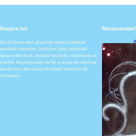
Despre noi
Recomandari 
I
DoctorDeco este un portal medical dedicat
ș
sanatatii romanilor. Publicam zilnic informatii
î
despre afectiuni, remedii naturiste, tratamente si
nutritie. Ne propunem sa fim o sursa de referinta
pentru cei care cauta informatii medicale de
incredere.