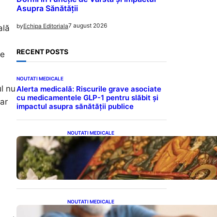
Asupra Sănătății
7 august 2026
by
Echipa Editoriala
ală
RECENT POSTS
me
NOUTATI MEDICALE
l nu
Alerta medicală: Riscurile grave asociate
cu medicamentele GLP-1 pentru slăbit și
iar
impactul asupra sănătății publice
NOUTATI MEDICALE
Postul Adormirii Maicii
Domnului: Tradiții,
Superstiții și Implicații
Spiritualitate în 2026
NOUTATI MEDICALE
Îmbunătățirea sănătății