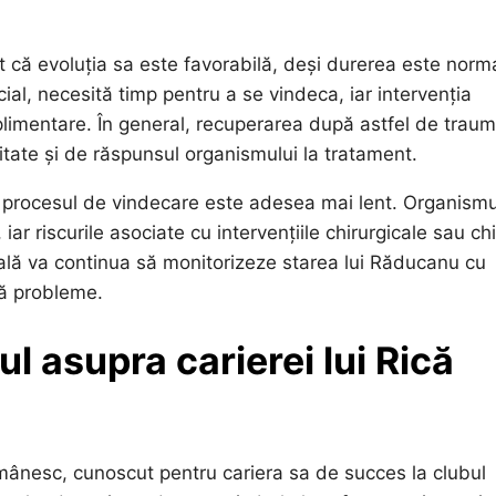
 că evoluția sa este favorabilă, deși durerea este norm
cial, necesită timp pentru a se vindeca, iar intervenția
plimentare. În general, recuperarea după astfel de trau
itate și de răspunsul organismului la tratament.
, procesul de vindecare este adesea mai lent. Organismu
ar riscurile asociate cu intervențiile chirurgicale sau ch
ală va continua să monitorizeze starea lui Răducanu cu
ră probleme.
l asupra carierei lui Rică
mânesc, cunoscut pentru cariera sa de succes la clubul