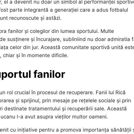
r, el a devenit nu doar un simbol al performanței sportive
ost parte integrantă a generației care a adus fotbalul
sunt recunoscute și astăzi.
 fanilor și colegilor din lumea sportului. Multe
e susținere și încurajare, subliniind nu doar admiratia 
viața celor din jur. Această comunitate sportivă unită est
hiar și în momente dificile.
portul fanilor
n rol crucial în procesul de recuperare. Fanii lui Rică
area și sprijinul, prin mesaje pe rețelele sociale și prin
 destinate tratamentului și recuperării sale. Această
ducanu l-a avut asupra vieților multor oameni.
nit cu inițiative pentru a promova importanța sănătății 