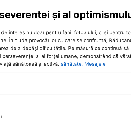
severentei și al optimismul
 interes nu doar pentru fanii fotbalului, ci și pentru to
mane. În ciuda provocărilor cu care se confruntă, Răducan
area de a depăși dificultățile. Pe măsură ce continuă să
 perseverenței și al forței umane, demonstrând că vârs
 viață sănătoasă și activă.
sănătate. Mesajele
u.