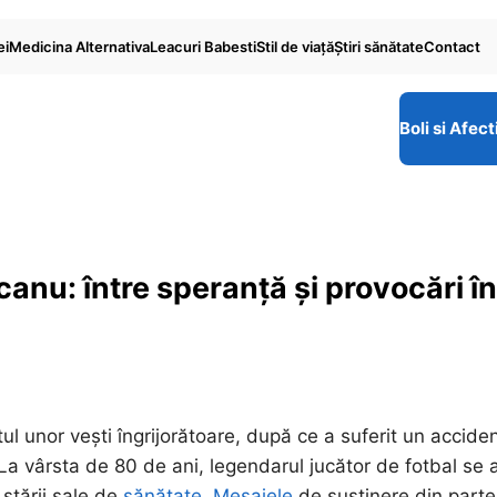
ei
Medicina Alternativa
Leacuri Babesti
Stil de viaţă
Ştiri sănătate
Contact
Boli si Afect
anu: între speranță și provocări în
l unor vești îngrijorătoare, după ce a suferit un accide
La vârsta de 80 de ani, legendarul jucător de fotbal se a
 stării sale de
sănătate. Mesajele
de susținere din part