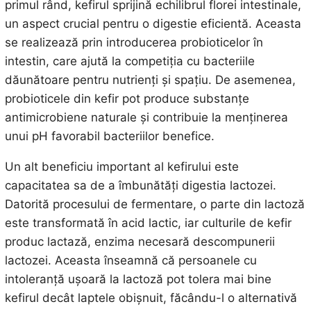
primul rând, kefirul sprijină echilibrul florei intestinale,
un aspect crucial pentru o digestie eficientă. Aceasta
se realizează prin introducerea probioticelor în
intestin, care ajută la competiția cu bacteriile
dăunătoare pentru nutrienți și spațiu. De asemenea,
probioticele din kefir pot produce substanțe
antimicrobiene naturale și contribuie la menținerea
unui pH favorabil bacteriilor benefice.
Un alt beneficiu important al kefirului este
capacitatea sa de a îmbunătăți digestia lactozei.
Datorită procesului de fermentare, o parte din lactoză
este transformată în acid lactic, iar culturile de kefir
produc lactază, enzima necesară descompunerii
lactozei. Aceasta înseamnă că persoanele cu
intoleranță ușoară la lactoză pot tolera mai bine
kefirul decât laptele obișnuit, făcându-l o alternativă