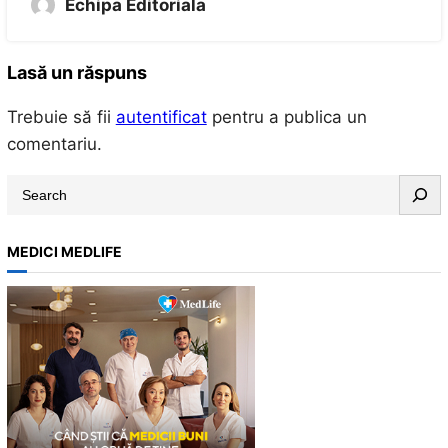
Echipa Editoriala
Lasă un răspuns
Trebuie să fii
autentificat
pentru a publica un
comentariu.
S
e
a
MEDICI MEDLIFE
r
c
h