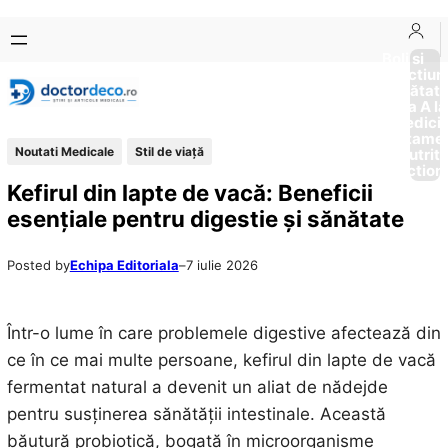
Sari
Skip
la
to
Boli si
Afectiun
conținut
content
Sănătat
de la A la
Medici
Tratame
Noutati Medicale
Stil de viaţă
Nutriti
Diction
Kefirul din lapte de vacă: Beneficii
esențiale pentru digestie și sănătate
Posted by
Echipa Editoriala
–
7 iulie 2026
Într-o lume în care problemele digestive afectează din
ce în ce mai multe persoane, kefirul din lapte de vacă
fermentat natural a devenit un aliat de nădejde
pentru susținerea sănătății intestinale. Această
băutură probiotică, bogată în microorganisme