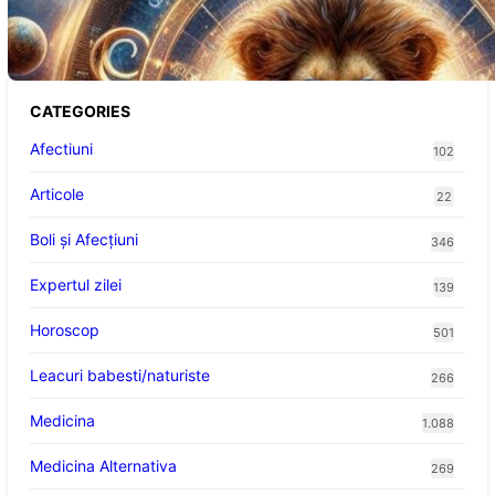
Abundență pentru Cinci Zodii în 2026
CATEGORIES
Afectiuni
102
Articole
22
Boli și Afecțiuni
346
Expertul zilei
139
Horoscop
501
Leacuri babesti/naturiste
266
Medicina
1.088
Medicina Alternativa
269