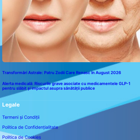
Transformări Astrale: Patru Zodii Care Renasc în August 2026
Alerta medicală: Riscurile grave asociate cu medicamentele GLP-1
pentru slăbit și impactul asupra sănătății publice
Legale
Termeni și Condiții
Politica de Confidențialitate
Politica de Cookies