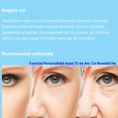
Despre noi
DoctorDeco este un portal medical dedicat sanatatii romanilor.
Publicam zilnic informatii despre afectiuni, remedii naturiste,
tratamente si nutritie. Ne propunem sa fim o sursa de referinta
pentru cei care cauta informatii medicale de incredere.
Recomandari editoriale
Evoluția Personalității după 70 de Ani: Ce Revelații Ne
Oferă Studiile Psihologice