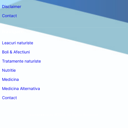
Disclaimer
Contact
Navigare
Leacuri naturiste
Boli & Afectiuni
Tratamente naturiste
Nutritie
Medicina
Medicina Alternativa
Contact
doctordeco.ro
©2026. All Rights Reserved.