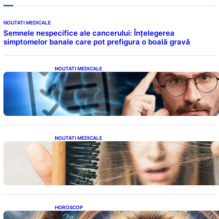
NOUTATI MEDICALE
Semnele nespecifice ale cancerului: Înțelegerea
simptomelor banale care pot prefigura o boală gravă
NOUTATI MEDICALE
Inteligența dincolo de note: Semnele unui IQ
ridicat care nu țin de școală
NOUTATI MEDICALE
Semnele unei deficiențe de proteine:
Impactul asupra sănătății tale
HOROSCOP
Portalul Leului 8/8: Oportunități de