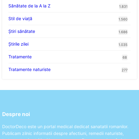
Sănătate de la A la Z
1.831
Stil de viaţă
1.560
Ştiri sănătate
1.686
Știrile zilei
1.035
Tratamente
68
Tratamente naturiste
277
Despre noi
DoctorDeco este un portal medical dedicat sanatatii romanilor.
Publicam zilnic informatii despre afectiuni, remedii naturiste,