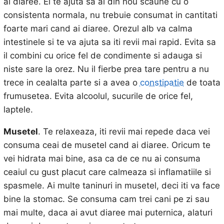
ai diaree. El te ajuta sa ai din nou scaune cu o
consistenta normala, nu trebuie consumat in cantitati
foarte mari cand ai diaree. Orezul alb va calma
intestinele si te va ajuta sa iti revii mai rapid. Evita sa
il combini cu orice fel de condimente si adauga si
niste sare la orez. Nu il fierbe prea tare pentru a nu
trece in cealalta parte si a avea o
constipatie
de toata
frumusetea. Evita alcoolul, sucurile de orice fel,
laptele.
Musetel
. Te relaxeaza, iti revii mai repede daca vei
consuma ceai de musetel cand ai diaree. Oricum te
vei hidrata mai bine, asa ca de ce nu ai consuma
ceaiul cu gust placut care calmeaza si inflamatiile si
spasmele. Ai multe taninuri in musetel, deci iti va face
bine la stomac. Se consuma cam trei cani pe zi sau
mai multe, daca ai avut diaree mai puternica, alaturi