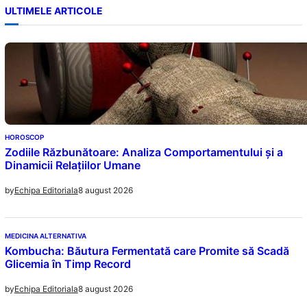
ULTIMELE ARTICOLE
HOROSCOP
Zodiile Răzbunătoare: Analiza Comportamentului și a
Dinamicii Relațiilor Umane
8 august 2026
by
Echipa Editoriala
MEDICINA ALTERNATIVA
Kombucha: Băutura Fermentată care Promite să Scadă
Glicemia în Timp Record
8 august 2026
by
Echipa Editoriala