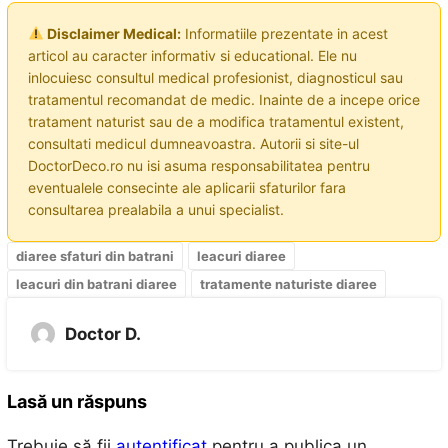
Disclaimer Medical:
Informatiile prezentate in acest
articol au caracter informativ si educational. Ele nu
inlocuiesc consultul medical profesionist, diagnosticul sau
tratamentul recomandat de medic. Inainte de a incepe orice
tratament naturist sau de a modifica tratamentul existent,
consultati medicul dumneavoastra. Autorii si site-ul
DoctorDeco.ro nu isi asuma responsabilitatea pentru
eventualele consecinte ale aplicarii sfaturilor fara
consultarea prealabila a unui specialist.
diaree sfaturi din batrani
leacuri diaree
leacuri din batrani diaree
tratamente naturiste diaree
Doctor D.
Lasă un răspuns
Trebuie să fii
autentificat
pentru a publica un