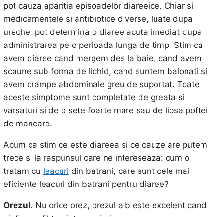
pot cauza aparitia episoadelor diareeice. Chiar si
medicamentele si antibiotice diverse, luate dupa
ureche, pot determina o diaree acuta imediat dupa
administrarea pe o perioada lunga de timp. Stim ca
avem diaree cand mergem des la baie, cand avem
scaune sub forma de lichid, cand suntem balonati si
avem crampe abdominale greu de suportat. Toate
aceste simptome sunt completate de greata si
varsaturi si de o sete foarte mare sau de lipsa poftei
de mancare.
Acum ca stim ce este diareea si ce cauze are putem
trece si la raspunsul care ne intereseaza: cum o
tratam cu
leacuri
din batrani, care sunt cele mai
eficiente leacuri din batrani pentru diaree?
Orezul
. Nu orice orez, orezul alb este excelent cand