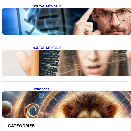
NOUTATI MEDICALE
Inteligența dincolo de note: Semnele unui IQ
ridicat care nu țin de școală
NOUTATI MEDICALE
Semnele unei deficiențe de proteine:
Impactul asupra sănătății tale
HOROSCOP
Portalul Leului 8/8: Oportunități de
Abundență pentru Cinci Zodii în 2026
CATEGORIES