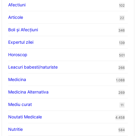
Afectiuni
102
Articole
22
Boli și Afecțiuni
346
Expertul zilei
139
Horoscop
501
Leacuri babesti/naturiste
266
Medicina
1.088
Medicina Alternativa
269
Mediu curat
11
Noutati Medicale
4.458
Nutritie
584