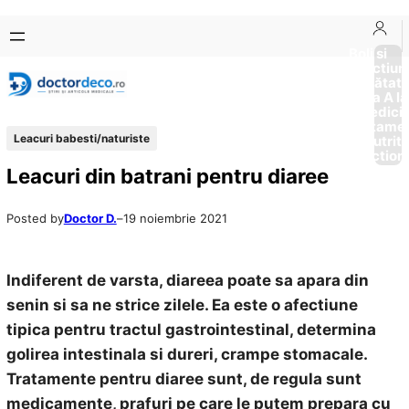
Sari
Skip
la
to
Boli si
Afectiun
conținut
content
Sănătat
de la A la
Medici
Tratame
Leacuri babesti/naturiste
Nutriti
Diction
Leacuri din batrani pentru diaree
Posted by
Doctor D.
–
19 noiembrie 2021
Indiferent de varsta, diareea poate sa apara din
senin si sa ne strice zilele. Ea este o afectiune
tipica pentru tractul gastrointestinal, determina
golirea intestinala si dureri, crampe stomacale.
Tratamente pentru diaree sunt, de regula sunt
medicamente, prafuri pe care le putem prepara cu