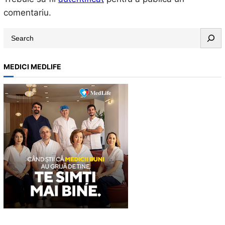
comentariu.
S
e
a
MEDICI MEDLIFE
r
c
h