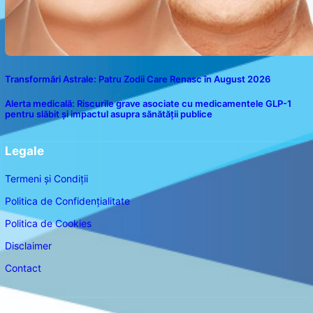
Transformări Astrale: Patru Zodii Care Renasc în August 2026
Alerta medicală: Riscurile grave asociate cu medicamentele GLP-1
pentru slăbit și impactul asupra sănătății publice
Legale
Termeni și Condiții
Politica de Confidențialitate
Politica de Cookies
Disclaimer
Contact
Navigare