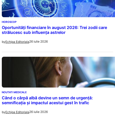
HOROSCOP
Oportunități financiare în august 2026: Trei zodii care
strălucesc sub influența astrelor
26 iulie 2026
by
Echipa Editoriala
NOUTATI MEDICALE
Când o cârpă albă devine un semn de urgență:
semnificația și impactul acestui gest în trafic
26 iulie 2026
by
Echipa Editoriala