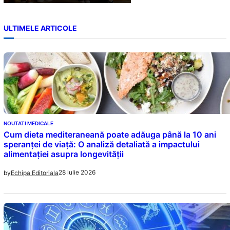
ULTIMELE ARTICOLE
NOUTATI MEDICALE
Cum dieta mediteraneană poate adăuga până la 10 ani
speranței de viață: O analiză detaliată a impactului
alimentației asupra longevității
28 iulie 2026
by
Echipa Editoriala