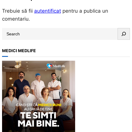
Trebuie să fii
autentificat
pentru a publica un
comentariu.
S
e
a
MEDICI MEDLIFE
r
c
h