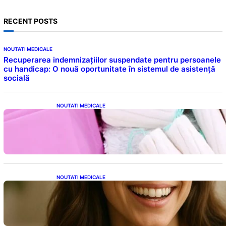
RECENT POSTS
NOUTATI MEDICALE
Recuperarea indemnizațiilor suspendate pentru persoanele
cu handicap: O nouă oportunitate în sistemul de asistență
socială
NOUTATI MEDICALE
Tampoanele menstruale: O analiză profundă
a riscurilor legate de metale toxice
NOUTATI MEDICALE
Ceaiul – Băutura care protejează inima:
Descoperiri recente despre beneficiile
consumului zilnic