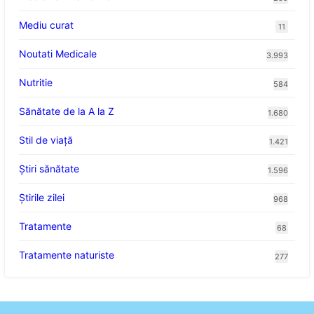
Mediu curat
11
Noutati Medicale
3.993
Nutritie
584
Sănătate de la A la Z
1.680
Stil de viaţă
1.421
Ştiri sănătate
1.596
Știrile zilei
968
Tratamente
68
Tratamente naturiste
277