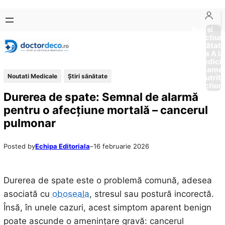
Sari
Skip
la
to
Boli si
Afectiun
conținut
content
Sănătat
de la A la
Medici
Tratame
Noutati Medicale
Ştiri sănătate
Nutriti
Diction
Durerea de spate: Semnal de alarmă
pentru o afecțiune mortală – cancerul
pulmonar
Posted by
Echipa Editoriala
–
16 februarie 2026
Durerea de spate este o problemă comună, adesea
asociată cu
oboseala
, stresul sau postură incorectă.
Însă, în unele cazuri, acest simptom aparent benign
poate ascunde o amenințare gravă: cancerul