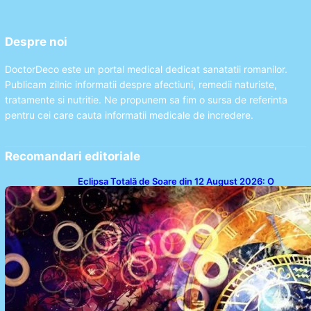
Despre noi
DoctorDeco este un portal medical dedicat sanatatii romanilor.
Publicam zilnic informatii despre afectiuni, remedii naturiste,
tratamente si nutritie. Ne propunem sa fim o sursa de referinta
pentru cei care cauta informatii medicale de incredere.
Recomandari editoriale
Eclipsa Totală de Soare din 12 August 2026: O
Analiză a Impactului asupra Trei Zodii și a Ciclului de
18 Ani