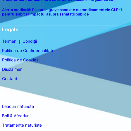
Alerta medicală: Riscurile grave asociate cu medicamentele GLP-1
pentru slăbit și impactul asupra sănătății publice
Legale
Termeni și Condiții
Politica de Confidențialitate
Politica de Cookies
Disclaimer
Contact
Navigare
Leacuri naturiste
Boli & Afectiuni
Tratamente naturiste