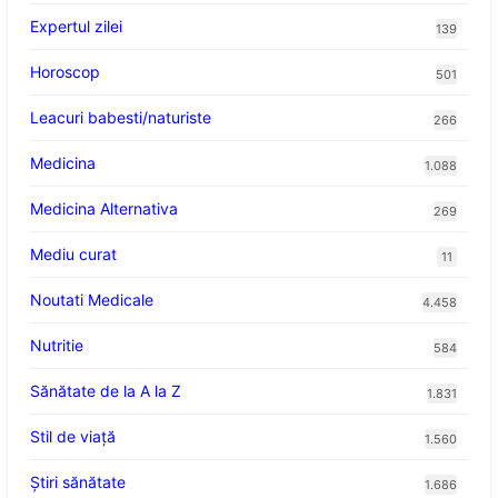
Expertul zilei
139
Horoscop
501
Leacuri babesti/naturiste
266
Medicina
1.088
Medicina Alternativa
269
Mediu curat
11
Noutati Medicale
4.458
Nutritie
584
Sănătate de la A la Z
1.831
Stil de viaţă
1.560
Ştiri sănătate
1.686