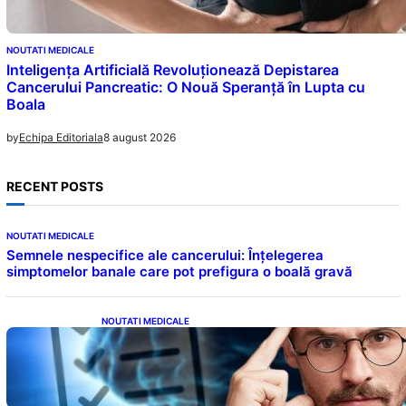
NOUTATI MEDICALE
Inteligența Artificială Revoluționează Depistarea
Cancerului Pancreatic: O Nouă Speranță în Lupta cu
Boala
8 august 2026
by
Echipa Editoriala
RECENT POSTS
NOUTATI MEDICALE
Semnele nespecifice ale cancerului: Înțelegerea
simptomelor banale care pot prefigura o boală gravă
NOUTATI MEDICALE
Inteligența dincolo de note: Semnele unui IQ
ridicat care nu țin de școală