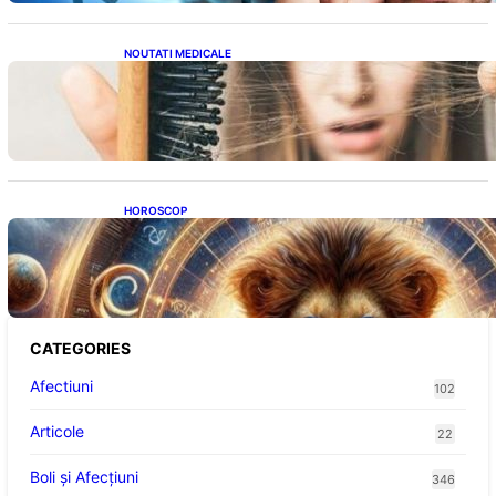
NOUTATI MEDICALE
Semnele unei deficiențe de proteine:
Impactul asupra sănătății tale
HOROSCOP
Portalul Leului 8/8: Oportunități de
Abundență pentru Cinci Zodii în 2026
CATEGORIES
Afectiuni
102
Articole
22
Boli și Afecțiuni
346