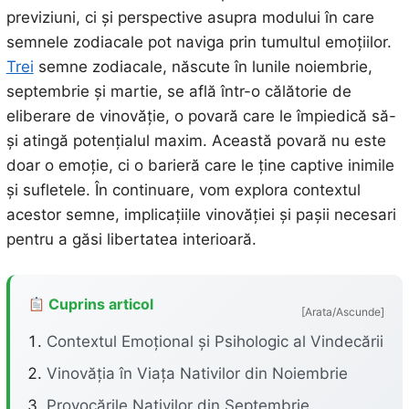
previziuni, ci și perspective asupra modului în care
semnele zodiacale pot naviga prin tumultul emoțiilor.
Trei
semne zodiacale, născute în lunile noiembrie,
septembrie și martie, se află într-o călătorie de
eliberare de vinovăție, o povară care le împiedică să-
și atingă potențialul maxim. Această povară nu este
doar o emoție, ci o barieră care le ține captive inimile
și sufletele. În continuare, vom explora contextul
acestor semne, implicațiile vinovăției și pașii necesari
pentru a găsi libertatea interioară.
Cuprins articol
[Arata/Ascunde]
Contextul Emoțional și Psihologic al Vindecării
Vinovăția în Viața Nativilor din Noiembrie
Provocările Nativilor din Septembrie