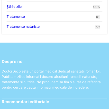
Știrile zilei
1.035
Tratamente
68
Tratamente naturiste
277
Despre noi
DoctorDeco este un portal medical dedicat sanatatii romanilor.
Publicam zilnic informatii despre afectiuni, remedii naturiste,
tratamente si nutritie. Ne propunem sa fim o sursa de referinta
pentru cei care cauta informatii medicale de incredere.
Recomandari editoriale