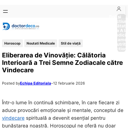
Sari
Skip
la
to
Boli si
Afectiun
conținut
content
Sănătat
de la A la
Medici
Tratame
Horoscop
Noutati Medicale
Stil de viaţă
Nutriti
Diction
Eliberarea de Vinovăție: Călătoria
Interioară a Trei Semne Zodiacale către
Vindecare
Posted by
Echipa Editoriala
–
12 februarie 2026
Într-o lume în continuă schimbare, în care fiecare zi
aduce provocări emoționale și mentale, conceptul de
vindecare
spirituală a devenit esențial pentru
bunăstarea noastră. Horoscopul ne oferă nu doar