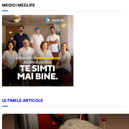
a
MEDICI MEDLIFE
r
c
h
ULTIMELE ARTICOLE