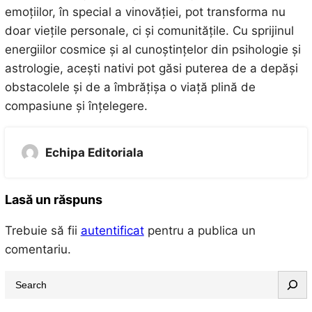
emoțiilor, în special a vinovăției, pot transforma nu
doar viețile personale, ci și comunitățile. Cu sprijinul
energiilor cosmice și al cunoștințelor din psihologie și
astrologie, acești nativi pot găsi puterea de a depăși
obstacolele și de a îmbrățișa o viață plină de
compasiune și înțelegere.
Echipa Editoriala
Lasă un răspuns
Trebuie să fii
autentificat
pentru a publica un
comentariu.
S
e