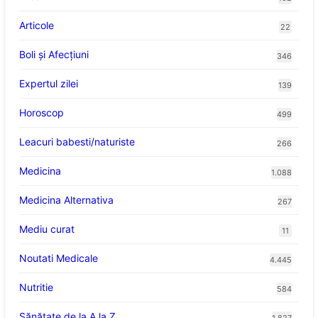
Articole
22
Boli și Afecțiuni
346
Expertul zilei
139
Horoscop
499
Leacuri babesti/naturiste
266
Medicina
1.088
Medicina Alternativa
267
Mediu curat
11
Noutati Medicale
4.445
Nutritie
584
Sănătate de la A la Z