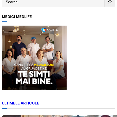
e
a
MEDICI MEDLIFE
r
c
h
ULTIMELE ARTICOLE