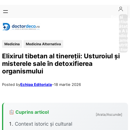
Sari
Skip
la
to
Boli si
Afectiun
conținut
content
Sănătat
de la A la
Medici
Tratame
Medicina
Medicina Alternativa
Nutriti
Diction
Elixirul tibetan al tinereții: Usturoiul și
misterele sale în detoxifierea
organismului
Posted by
Echipa Editoriala
–
18 martie 2026
Cuprins articol
[Arata/Ascunde]
Context istoric și cultural