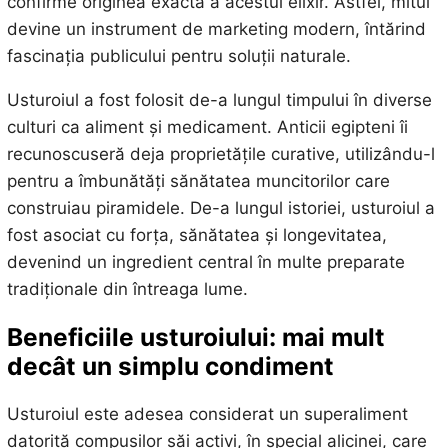
confirme originea exactă a acestui elixir. Astfel, mitul
devine un instrument de marketing modern, întărind
fascinația publicului pentru soluții naturale.
Usturoiul a fost folosit de-a lungul timpului în diverse
culturi ca aliment și medicament. Anticii egipteni îi
recunoscuseră deja proprietățile curative, utilizându-l
pentru a îmbunătăți sănătatea muncitorilor care
construiau piramidele. De-a lungul istoriei, usturoiul a
fost asociat cu forța, sănătatea și longevitatea,
devenind un ingredient central în multe preparate
tradiționale din întreaga lume.
Beneficiile usturoiului: mai mult
decât un simplu condiment
Usturoiul este adesea considerat un superaliment
datorită compușilor săi activi, în special alicinei, care