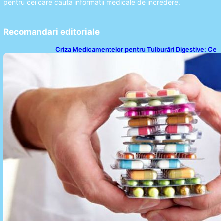
pentru cei care cauta informatii medicale de incredere.
Recomandari editoriale
Criza Medicamentelor pentru Tulburări Digestive: Ce
Înseamnă Suspendarea Colebil și Panzcebil pentru
Pacienți