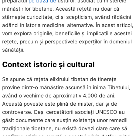
preparatul
pe bază de
usturoi, asociat cu misterele
mănăstirilor tibetane. Această rețetă nu doar că
stârnește curiozitate, ci și scepticism, având rădăcini
adânci în istoria medicinei alternative. În acest articol,
vom explora originile, beneficiile și implicațiile acestei
rețete, precum și perspectivele experților în domeniul
sănătății.
Context istoric și cultural
Se spune că rețeta elixirului tibetan de tinerețe
provine dintr-o mănăstire ascunsă în inima Tibetului,
având o vechime de aproximativ 4.000 de ani.
Această poveste este plină de mister, dar și de
controverse. Deși cercetătorii asociați UNESCO au
găsit documente care susțin existența unor remedii
tradiționale tibetane, nu există dovezi clare care să