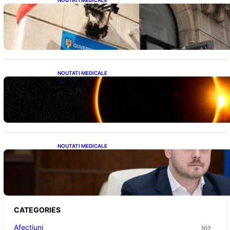
NOUTATI MEDICALE
Investiția Ministerului Sănătății: 174 de
milioane de lei pentru modernizarea
sistemului sanitar din România
NOUTATI MEDICALE
Eclipsa de Soare din august 2026: Un
Spectacol Astronomic Pe Cerul României
NOUTATI MEDICALE
Impactul Tăierii Energetice asupra Producției
de Medicamente: Avertismentul lui
Alexandru Rogobete către Guvernul
României
CATEGORIES
Afectiuni
102