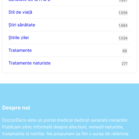
1.827
Stil de viaţă
1.556
Ştiri sănătate
1.684
Știrile zilei
1.034
Tratamente
68
Tratamente naturiste
277
Despre noi
DoctorDeco este un portal medical dedicat sanatatii romanilor.
Publicam zilnic informatii despre afectiuni, remedii naturiste,
tratamente si nutritie. Ne propunem sa fim o sursa de referinta