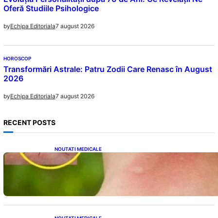
Oferă Studiile Psihologice
7 august 2026
by
Echipa Editoriala
HOROSCOP
Transformări Astrale: Patru Zodii Care Renasc în August
2026
7 august 2026
by
Echipa Editoriala
RECENT POSTS
NOUTATI MEDICALE
Cum bacteriile pielii influențează atracția
țânțarilor: O nouă viziune asupra alegerii
victimelor