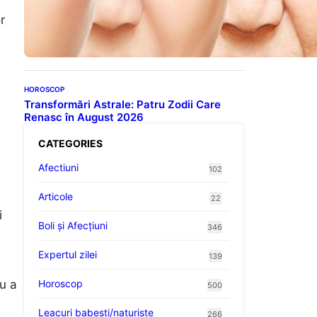
Evoluția Personalității după
70 de Ani: Ce Revelații Ne
r
Oferă Studiile Psihologice
HOROSCOP
Transformări Astrale: Patru Zodii Care
Renasc în August 2026
CATEGORIES
Afectiuni
102
Articole
22
i
Boli și Afecțiuni
346
Expertul zilei
139
ru a
Horoscop
500
Leacuri babesti/naturiste
266