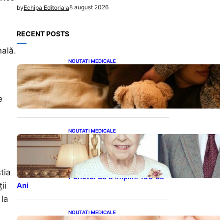
8 august 2026
by
Echipa Editoriala
RECENT POSTS
nală.
NOUTATI MEDICALE
Somnul Sănătos: Câte Ore
Trebuie Să Dormi în Funcție
de Vârstă și Impactul
Asupra Sănătății
e
NOUTATI MEDICALE
Longevitatea în Rândul
Celebrităților: Lecții din
Viața Prințului Philip și a
Altora care Au Fost Pe
tia
Punctul de a Împlini 100 de
Ani
ii
 la
NOUTATI MEDICALE