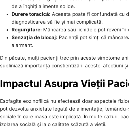
de a înghiți alimente solide.
Durere toracică:
Aceasta poate fi confundată cu d
diagnosticarea să fie și mai complicată.
Regurgitare:
Mâncarea sau lichidele pot reveni în 
Senzația de blocaj:
Pacienții pot simți că mâncare
alarmant.
Din păcate, mulți pacienți trec prin aceste simptome ani
subliniază importanța conștientizării acestei afecțiuni și
Impactul Asupra Vieții Paci
Esofagita eozinofilică nu afectează doar aspectele fizice 
pot dezvolta anxietate legată de alimentație, temându-s
sociale în care masa este implicată. În multe cazuri, pa
izolarea socială și la o calitate scăzută a vieții.