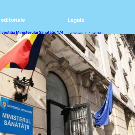
editoriale
Legale
nvestiția Ministerului Sănătății: 174
Termeni și Condiții
e milioane de lei pentru
odernizarea sistemului sanitar din
Politica de Confidențialitate
România
Politica de Cookies
Disclaimer
Contact