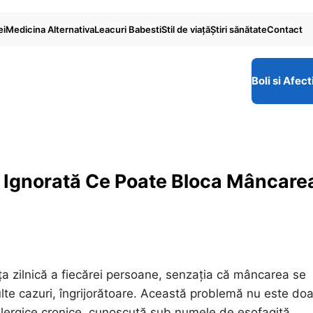
ei
Medicina Alternativa
Leacuri Babesti
Stil de viaţă
Ştiri sănătate
Contact
Boli si Afect
ne Ignorată Ce Poate Bloca Mâncare
iața zilnică a fiecărei persoane, senzația că mâncarea se
lte cazuri, îngrijorătoare. Această problemă nu este doa
 alergice cronice, cunoscută sub numele de esofagită