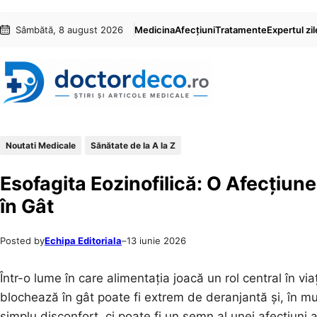
Sari
Skip
Sâmbătă, 8 august 2026
Medicina
Afecțiuni
Tratamente
Expertul zil
la
to
conținut
content
Noutati Medicale
Sănătate de la A la Z
Esofagita Eozinofilică: O Afecțiu
în Gât
Posted by
Echipa Editoriala
–
13 iunie 2026
Într-o lume în care alimentația joacă un rol central în v
blochează în gât poate fi extrem de deranjantă și, în mu
simplu disconfort, ci poate fi un semn al unei afecțiuni