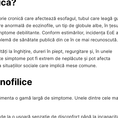
ică?
torie cronică care afectează esofagul, tubul care leagă g
 anormală de eozinofile, un tip de globule albe, în țesu
imptome debilitante. Conform estimărilor, incidența EoE 
oblemă de sănătate publică din ce în ce mai recunoscută.
ți la înghițire, dureri în piept, regurgitare și, în unele
te simptome pot fi extrem de neplăcute și pot afecta
ea situațiilor sociale care implică mese comune.
nofilice
erimenta o gamă largă de simptome. Unele dintre cele ma
e la o ușoară senzație de disconfort până la incapacit