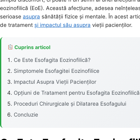
eozinofilică (EoE). Această afecțiune, adesea neînțeleas
serioase
asupra
sănătății fizice și mentale. În acest art
de tratament
și impactul său asupra
vieții pacienților.
Cuprins articol
Ce Este Esofagita Eozinofilică?
Simptomele Esofagitei Eozinofilice
Impactul Asupra Vieții Pacienților
Opțiuni de Tratament pentru Esofagita Eozinofilică
Proceduri Chirurgicale și Dilatarea Esofagului
Concluzie