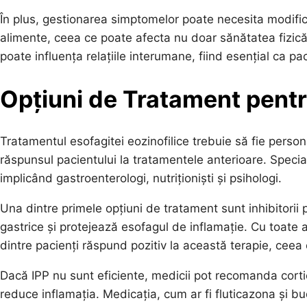
În plus, gestionarea simptomelor poate necesita modifică
alimente, ceea ce poate afecta nu doar sănătatea fizică
poate influența relațiile interumane, fiind esențial ca p
Opțiuni de Tratament pentr
Tratamentul esofagitei eozinofilice trebuie să fie pers
răspunsul pacientului la tratamentele anterioare. Speci
implicând gastroenterologi, nutriționiști și psihologi.
Una dintre primele opțiuni de tratament sunt inhibitorii 
gastrice și protejează esofagul de inflamație. Cu toat
dintre pacienți răspund pozitiv la această terapie, ceea
Dacă IPP nu sunt eficiente, medicii pot recomanda cortico
reduce inflamația. Medicația, cum ar fi fluticazona și bu