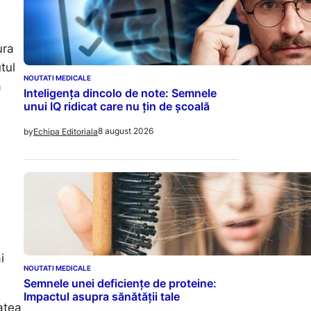
ura
tul
NOUTATI MEDICALE
a
Inteligența dincolo de note: Semnele
unui IQ ridicat care nu țin de școală
8 august 2026
by
Echipa Editoriala
i
NOUTATI MEDICALE
Semnele unei deficiențe de proteine:
Impactul asupra sănătății tale
atea