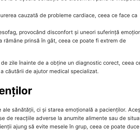
urerea cauzată de probleme cardiace, ceea ce face ca
esofag, provocând disconfort și uneori suferință emoțio
a rămâne prinsă în gât, ceea ce poate fi extrem de
 de zile înainte de a obține un diagnostic corect, ceea c
 a căutării de ajutor medical specializat.
enților
ale sănătății, ci și starea emoțională a pacienților. Aceș
e de reacțiile adverse la anumite alimente sau de situaț
cienții ajung să evite mesele în grup, ceea ce poate duce