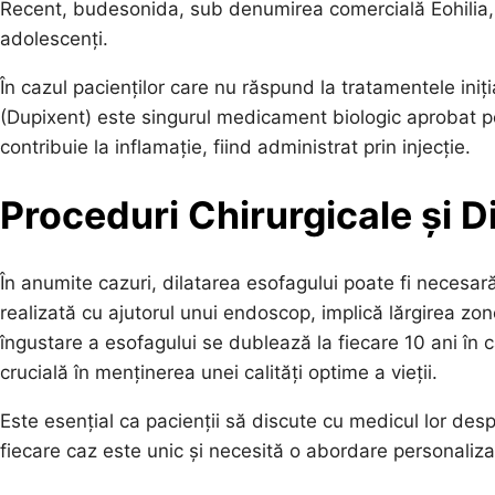
Recent, budesonida, sub denumirea comercială Eohilia, a
adolescenți.
În cazul pacienților care nu răspund la tratamentele iniți
(Dupixent) este singurul medicament biologic aprobat pe
contribuie la inflamație, fiind administrat prin injecție.
Proceduri Chirurgicale și D
În anumite cazuri, dilatarea esofagului poate fi necesar
realizată cu ajutorul unui endoscop, implică lărgirea zone
îngustare a esofagului se dublează la fiecare 10 ani în ca
crucială în menținerea unei calități optime a vieții.
Este esențial ca pacienții să discute cu medicul lor des
fiecare caz este unic și necesită o abordare personaliza