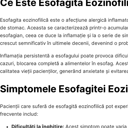
Ce Este Esofagita Eozinofil
Esofagita eozinofilică este o afecțiune alergică inflama
de stomac. Aceasta se caracterizează printr-o acumulare
esofagian, ceea ce duce la inflamație și la o serie de s
crescut semnificativ în ultimele decenii, devenind o pr
Inflamația persistentă a esofagului poate provoca dificultă
cazuri, blocarea completă a alimentelor în esofag. Aces
calitatea vieții pacienților, generând anxietate și evitar
Simptomele Esofagitei Eozi
Pacienții care suferă de esofagită eozinofilică pot exp
frecvente includ:
Dificultăți la înghițire:
Acest simptom poate varia d