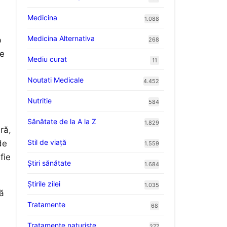
Medicina
1.088
Medicina Alternativa
b
268
re
Mediu curat
11
Noutati Medicale
4.452
Nutritie
584
Sănătate de la A la Z
1.829
ră,
Stil de viaţă
de
1.559
fie
Ştiri sănătate
1.684
Știrile zilei
1.035
că
Tratamente
68
Tratamente naturiste
277