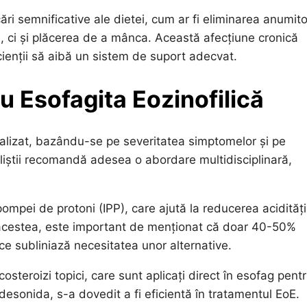
ri semnificative ale dietei, cum ar fi eliminarea anumito
, ci și plăcerea de a mânca. Această afecțiune cronică
acienții să aibă un sistem de suport adecvat.
u Esofagita Eozinofilică
onalizat, bazându-se pe severitatea simptomelor și pe
aliștii recomandă adesea o abordare multidisciplinară,
pompei de protoni (IPP), care ajută la reducerea acidități
e acestea, este important de menționat că doar 40-50%
 ce subliniază necesitatea unor alternative.
steroizi topici, care sunt aplicați direct în esofag pent
desonida, s-a dovedit a fi eficientă în tratamentul EoE.