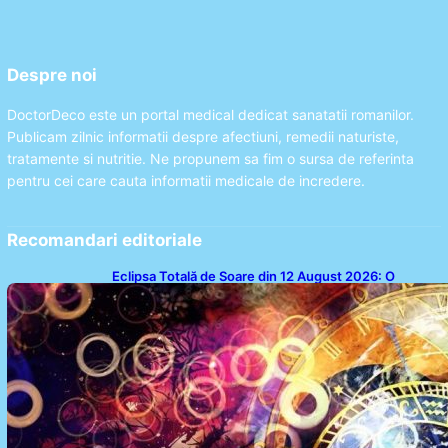
Despre noi
DoctorDeco este un portal medical dedicat sanatatii romanilor.
Publicam zilnic informatii despre afectiuni, remedii naturiste,
tratamente si nutritie. Ne propunem sa fim o sursa de referinta
pentru cei care cauta informatii medicale de incredere.
Recomandari editoriale
Eclipsa Totală de Soare din 12 August 2026: O
Analiză a Impactului asupra Trei Zodii și a Ciclului de
18 Ani