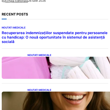
26 iulie 2026
by
Echipa Editoriala
RECENT POSTS
NOUTATI MEDICALE
Recuperarea indemnizațiilor suspendate pentru persoanele
cu handicap: O nouă oportunitate în sistemul de asistență
socială
NOUTATI MEDICALE
Tampoanele menstruale: O analiză profundă
a riscurilor legate de metale toxice
NOUTATI MEDICALE
Ceaiul – Băutura care protejează inima:
Descoperiri recente despre beneficiile
consumului zilnic