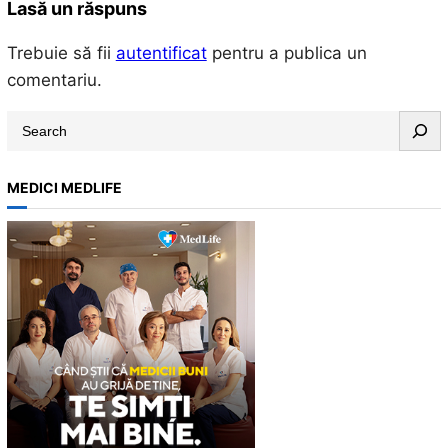
Lasă un răspuns
Trebuie să fii
autentificat
pentru a publica un
comentariu.
S
e
a
MEDICI MEDLIFE
r
c
h