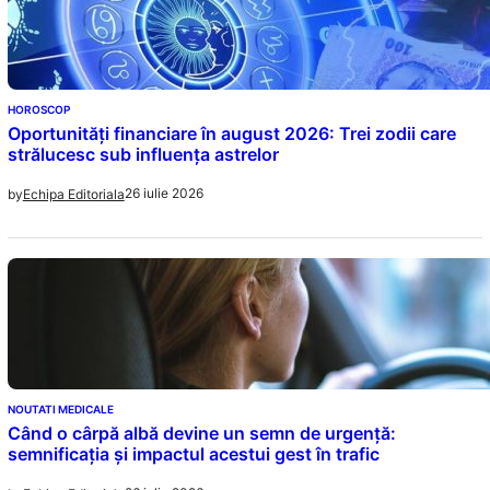
HOROSCOP
Oportunități financiare în august 2026: Trei zodii care
strălucesc sub influența astrelor
26 iulie 2026
by
Echipa Editoriala
NOUTATI MEDICALE
Când o cârpă albă devine un semn de urgență:
semnificația și impactul acestui gest în trafic