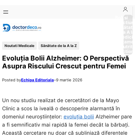
Sari
Skip
la
to
Boli si
Afectiun
conținut
content
Sănătat
de la A la
Medici
Tratame
Noutati Medicale
Sănătate de la A la Z
Nutriti
Diction
Evoluția Bolii Alzheimer: O Perspectivă
Asupra Riscului Crescut pentru Femei
Posted by
Echipa Editoriala
–
9 martie 2026
Un nou studiu realizat de cercetători de la Mayo
Clinic a scos la iveală o descoperire alarmantă în
domeniul neuroștiințelor:
evoluția bolii
Alzheimer pare
a fi semnificativ mai rapidă la femei decât la bărbați.
Această cercetare nu doar că subliniază diferențele