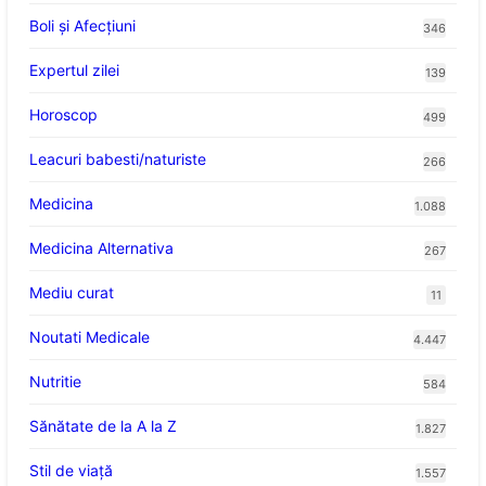
Boli și Afecțiuni
346
Expertul zilei
139
Horoscop
499
Leacuri babesti/naturiste
266
Medicina
1.088
Medicina Alternativa
267
Mediu curat
11
Noutati Medicale
4.447
Nutritie
584
Sănătate de la A la Z
1.827
Stil de viaţă
1.557