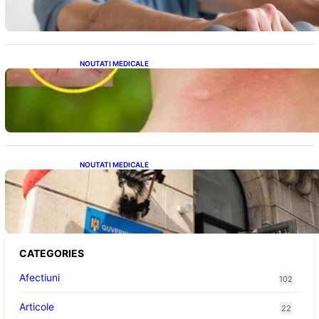
tensiunii arteriale la domiciliu
NOUTATI MEDICALE
Cum bacteriile pielii influențează atracția
țânțarilor: O nouă viziune asupra alegerii
victimelor
NOUTATI MEDICALE
Investiția Ministerului Sănătății: 174 de
milioane de lei pentru modernizarea
sistemului sanitar din România
CATEGORIES
Afectiuni
102
Articole
22