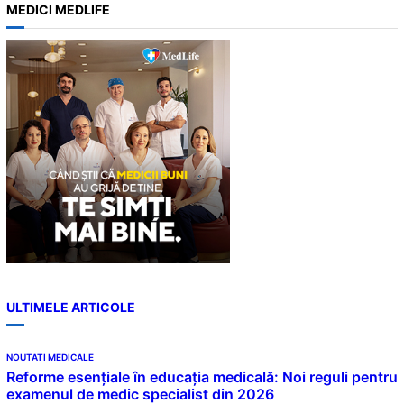
MEDICI MEDLIFE
r
c
h
ULTIMELE ARTICOLE
NOUTATI MEDICALE
Reforme esențiale în educația medicală: Noi reguli pentru
examenul de medic specialist din 2026