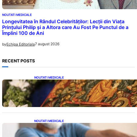
NOUTATI MEDICALE
Longevitatea în Rândul Celebrităților: Lecții din Viața
Prințului Philip și a Altora care Au Fost Pe Punctul de a
Împlini 100 de Ani
7 august 2026
by
Echipa Editoriala
RECENT POSTS
NOUTATI MEDICALE
Postul Adormirii Maicii Domnului: Tradiții,
Superstiții și Implicații Spiritualitate în 2026
NOUTATI MEDICALE
Îmbunătățirea sănătății cardiovasculare:
Patru exerciții simple pentru reducerea