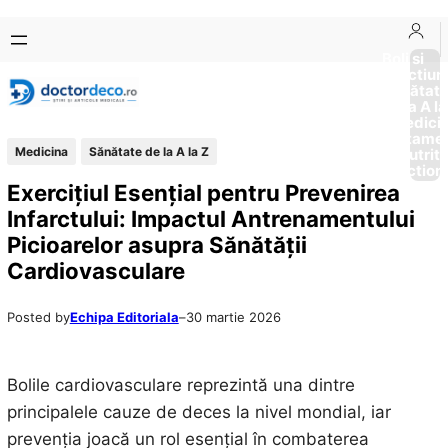
Sari
Skip
la
to
Boli si
Afectiun
conținut
content
Sănătat
de la A la
Medici
Tratame
Medicina
Sănătate de la A la Z
Nutriti
Diction
Exercițiul Esențial pentru Prevenirea
Infarctului: Impactul Antrenamentului
Picioarelor asupra Sănătății
Cardiovasculare
Posted by
Echipa Editoriala
–
30 martie 2026
Bolile cardiovasculare reprezintă una dintre
principalele cauze de deces la nivel mondial, iar
prevenția joacă un rol esențial în combaterea