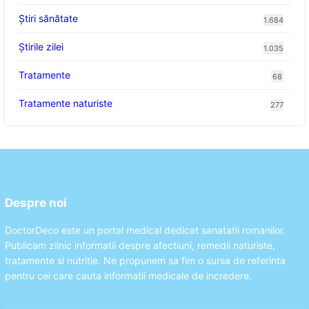
Ştiri sănătate
1.684
Știrile zilei
1.035
Tratamente
68
Tratamente naturiste
277
Despre noi
DoctorDeco este un portal medical dedicat sanatatii romanilor.
Publicam zilnic informatii despre afectiuni, remedii naturiste,
tratamente si nutritie. Ne propunem sa fim o sursa de referinta
pentru cei care cauta informatii medicale de incredere.