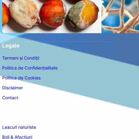
Legale
Termeni și Condiții
Politica de Confidențialitate
Politica de Cookies
Disclaimer
Contact
Navigare
Leacuri naturiste
Boli & Afectiuni