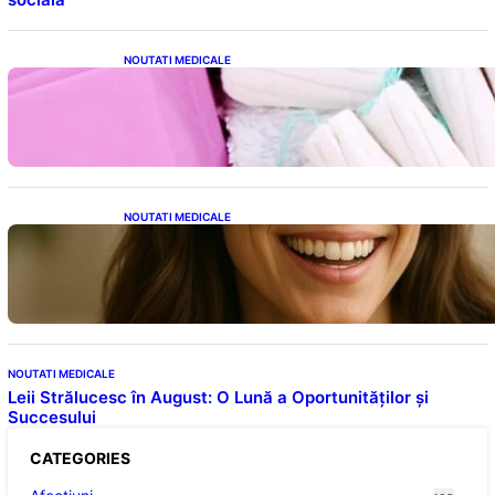
NOUTATI MEDICALE
Tampoanele menstruale: O analiză profundă
a riscurilor legate de metale toxice
NOUTATI MEDICALE
Ceaiul – Băutura care protejează inima:
Descoperiri recente despre beneficiile
consumului zilnic
NOUTATI MEDICALE
Leii Strălucesc în August: O Lună a Oportunităților și
Succesului
CATEGORIES