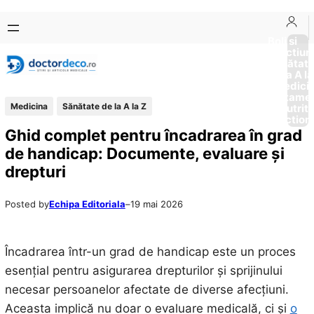
Sari
Skip
la
to
Boli si
Afectiun
conținut
content
Sănătat
de la A la
Medici
Tratame
Medicina
Sănătate de la A la Z
Nutriti
Diction
Ghid complet pentru încadrarea în grad
de handicap: Documente, evaluare și
drepturi
Posted by
Echipa Editoriala
–
19 mai 2026
Încadrarea într-un grad de handicap este un proces
esențial pentru asigurarea drepturilor și sprijinului
necesar persoanelor afectate de diverse afecțiuni.
Aceasta implică nu doar o evaluare medicală, ci și
o