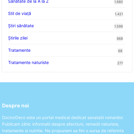
Sănătate de la A la Z
1.680
Stil de viaţă
1.421
Ştiri sănătate
1.596
Știrile zilei
968
Tratamente
68
Tratamente naturiste
277
Despre noi
DoctorDeco este un portal medical dedicat sanatatii romanilor.
Publicam zilnic informatii despre afectiuni, remedii naturiste,
tratamente si nutritie. Ne propunem sa fim o sursa de referinta