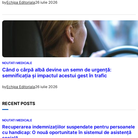
26 iulie 2026
by
Echipa Editoriala
NOUTATI MEDICALE
Când o cârpă albă devine un semn de urgență:
semnificația și impactul acestui gest în trafic
26 iulie 2026
by
Echipa Editoriala
RECENT POSTS
NOUTATI MEDICALE
Recuperarea indemnizațiilor suspendate pentru persoanele
cu handicap: O nouă oportunitate în sistemul de asistență
socială