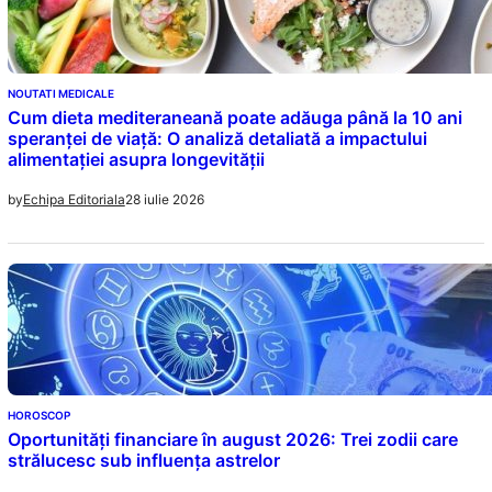
NOUTATI MEDICALE
Cum dieta mediteraneană poate adăuga până la 10 ani
speranței de viață: O analiză detaliată a impactului
alimentației asupra longevității
28 iulie 2026
by
Echipa Editoriala
HOROSCOP
Oportunități financiare în august 2026: Trei zodii care
strălucesc sub influența astrelor