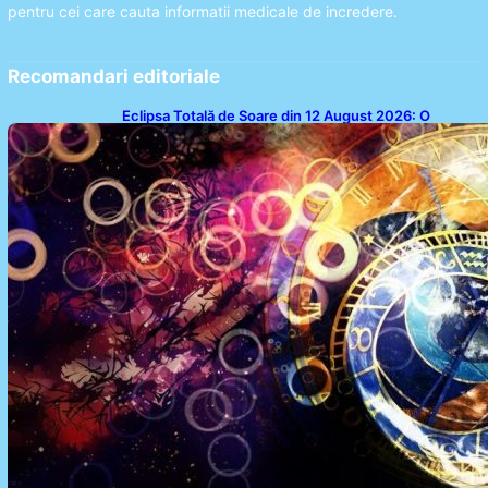
pentru cei care cauta informatii medicale de incredere.
Recomandari editoriale
Eclipsa Totală de Soare din 12 August 2026: O
Analiză a Impactului asupra Trei Zodii și a Ciclului de
18 Ani