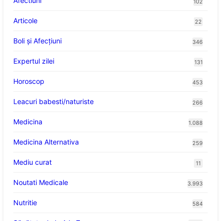
Afectiuni
102
Articole
22
Boli și Afecțiuni
346
Expertul zilei
131
Horoscop
453
Leacuri babesti/naturiste
266
Medicina
1.088
Medicina Alternativa
259
Mediu curat
11
Noutati Medicale
3.993
Nutritie
584