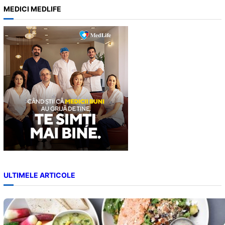
a
MEDICI MEDLIFE
r
c
h
ULTIMELE ARTICOLE