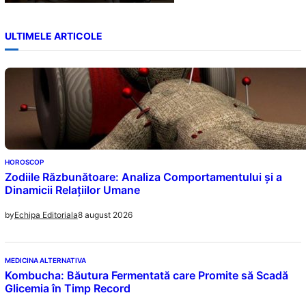
ULTIMELE ARTICOLE
HOROSCOP
Zodiile Răzbunătoare: Analiza Comportamentului și a
Dinamicii Relațiilor Umane
8 august 2026
by
Echipa Editoriala
MEDICINA ALTERNATIVA
Kombucha: Băutura Fermentată care Promite să Scadă
Glicemia în Timp Record