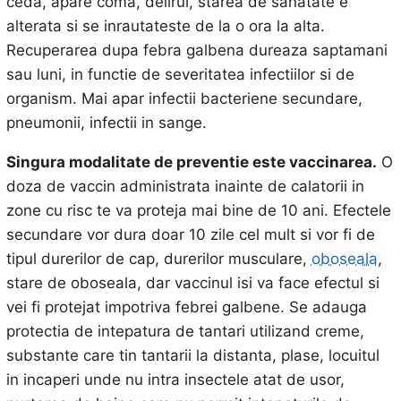
ceda, apare coma, delirul, starea de sanatate e
alterata si se inrautateste de la o ora la alta.
Recuperarea dupa febra galbena dureaza saptamani
sau luni, in functie de severitatea infectiilor si de
organism. Mai apar infectii bacteriene secundare,
pneumonii, infectii in sange.
Singura modalitate de preventie este vaccinarea.
O
doza de vaccin administrata inainte de calatorii in
zone cu risc te va proteja mai bine de 10 ani. Efectele
secundare vor dura doar 10 zile cel mult si vor fi de
tipul durerilor de cap, durerilor musculare,
oboseala
,
stare de oboseala, dar vaccinul isi va face efectul si
vei fi protejat impotriva febrei galbene. Se adauga
protectia de intepatura de tantari utilizand creme,
substante care tin tantarii la distanta, plase, locuitul
in incaperi unde nu intra insectele atat de usor,