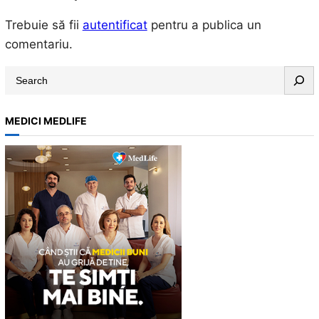
Trebuie să fii
autentificat
pentru a publica un
comentariu.
S
e
a
MEDICI MEDLIFE
r
c
h