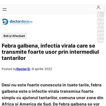
Sari
Skip
la
to
Boli si
Afectiun
conținut
content
Sănătat
de la A la
Medici
Tratame
Boli și Afecțiuni
Nutriti
Diction
Febra galbena, infectia virala care se
transmite foarte usor prin intermediul
tantarilor
Posted by
Doctor D.
–
8 aprilie 2022
Desi nu este foarte cunoscuta in toate tarile, febra
galbena este o infectie virala transmisa foarte
simplu cu ajutorul tantarilor, comuna unor zone din
Africa si America de Sud. De febra galbena se vor