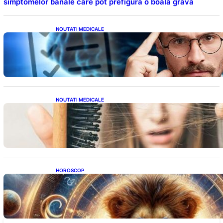
simptomelor banale care pot prefigura o boală gravă
NOUTATI MEDICALE
Inteligența dincolo de note: Semnele unui IQ
ridicat care nu țin de școală
NOUTATI MEDICALE
Semnele unei deficiențe de proteine:
Impactul asupra sănătății tale
HOROSCOP
Portalul Leului 8/8: Oportunități de
Abundență pentru Cinci Zodii în 2026