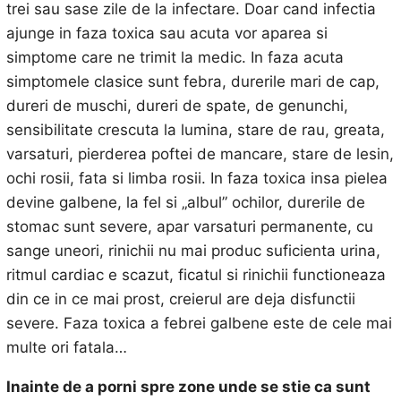
trei sau sase zile de la infectare. Doar cand infectia
ajunge in faza toxica sau acuta vor aparea si
simptome care ne trimit la medic. In faza acuta
simptomele clasice sunt febra, durerile mari de cap,
dureri de muschi, dureri de spate, de genunchi,
sensibilitate crescuta la lumina, stare de rau, greata,
varsaturi, pierderea poftei de mancare, stare de lesin,
ochi rosii, fata si limba rosii. In faza toxica insa pielea
devine galbene, la fel si „albul” ochilor, durerile de
stomac sunt severe, apar varsaturi permanente, cu
sange uneori, rinichii nu mai produc suficienta urina,
ritmul cardiac e scazut, ficatul si rinichii functioneaza
din ce in ce mai prost, creierul are deja disfunctii
severe. Faza toxica a febrei galbene este de cele mai
multe ori fatala…
Inainte de a porni spre zone unde se stie ca sunt