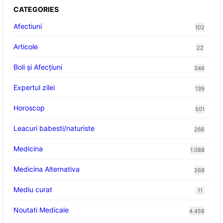
CATEGORIES
Afectiuni
102
Articole
22
Boli și Afecțiuni
346
Expertul zilei
139
Horoscop
501
Leacuri babesti/naturiste
266
Medicina
1.088
Medicina Alternativa
269
Mediu curat
11
Noutati Medicale
4.458