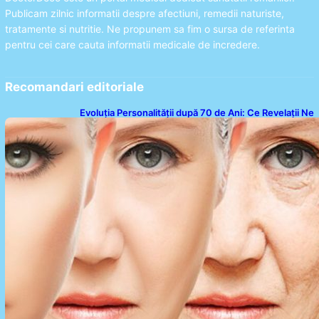
Publicam zilnic informatii despre afectiuni, remedii naturiste,
tratamente si nutritie. Ne propunem sa fim o sursa de referinta
pentru cei care cauta informatii medicale de incredere.
Recomandari editoriale
Evoluția Personalității după 70 de Ani: Ce Revelații Ne
Oferă Studiile Psihologice