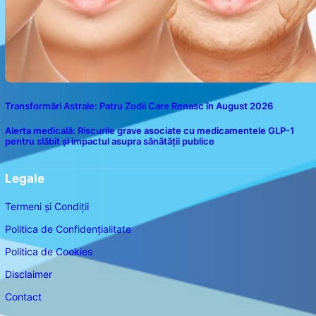
Transformări Astrale: Patru Zodii Care Renasc în August 2026
Alerta medicală: Riscurile grave asociate cu medicamentele GLP-1
pentru slăbit și impactul asupra sănătății publice
Legale
Termeni și Condiții
Politica de Confidențialitate
Politica de Cookies
Disclaimer
Contact