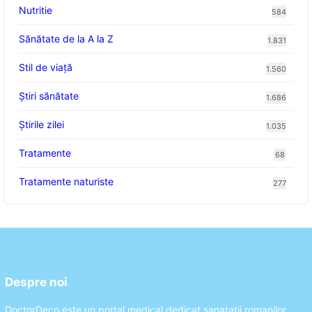
Nutritie
584
Sănătate de la A la Z
1.831
Stil de viaţă
1.560
Ştiri sănătate
1.686
Știrile zilei
1.035
Tratamente
68
Tratamente naturiste
277
Despre noi
DoctorDeco este un portal medical dedicat sanatatii romanilor.