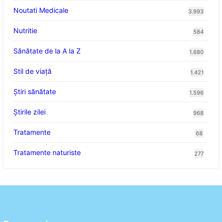
Noutati Medicale
3.993
Nutritie
584
Sănătate de la A la Z
1.680
Stil de viaţă
1.421
Ştiri sănătate
1.596
Știrile zilei
968
Tratamente
68
Tratamente naturiste
277