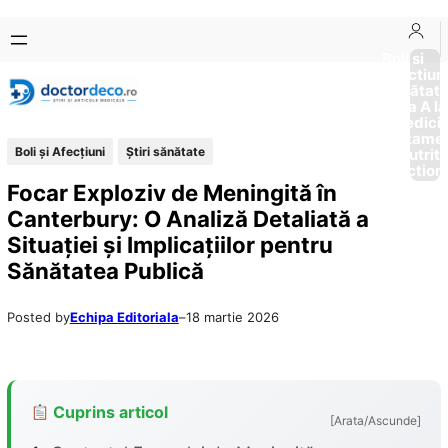
Sari
Skip
la
to
Boli si
Afectiun
conținut
content
Sănătat
de la A la
Medici
Tratame
Boli și Afecțiuni
Ştiri sănătate
Nutriti
Diction
Focar Exploziv de Meningită în
Canterbury: O Analiză Detaliată a
Situației și Implicațiilor pentru
Sănătatea Publică
Posted by
Echipa Editoriala
–
18 martie 2026
Cuprins articol
[Arata/Ascunde]