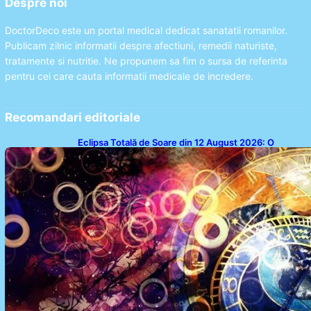
Despre noi
DoctorDeco este un portal medical dedicat sanatatii romanilor.
Publicam zilnic informatii despre afectiuni, remedii naturiste,
tratamente si nutritie. Ne propunem sa fim o sursa de referinta
pentru cei care cauta informatii medicale de incredere.
Recomandari editoriale
Eclipsa Totală de Soare din 12 August 2026: O
Analiză a Impactului asupra Trei Zodii și a Ciclului de
18 Ani