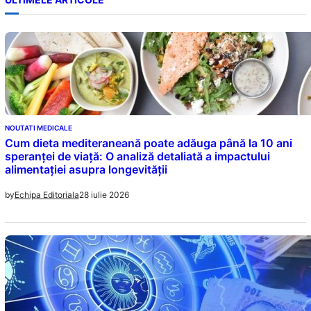
NOUTATI MEDICALE
Cum dieta mediteraneană poate adăuga până la 10 ani
speranței de viață: O analiză detaliată a impactului
alimentației asupra longevității
28 iulie 2026
by
Echipa Editoriala