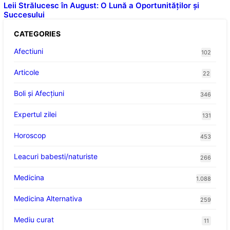
Leii Strălucesc în August: O Lună a Oportunităților și
Succesului
CATEGORIES
Afectiuni
102
Articole
22
Boli și Afecțiuni
346
Expertul zilei
131
Horoscop
453
Leacuri babesti/naturiste
266
Medicina
1.088
Medicina Alternativa
259
Mediu curat
11