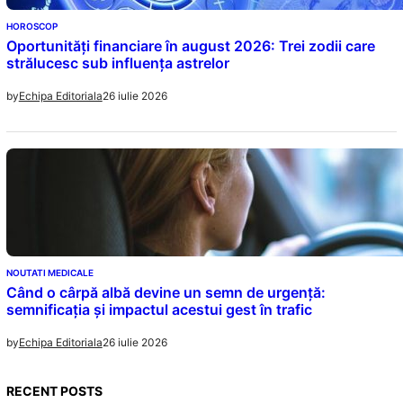
HOROSCOP
Oportunități financiare în august 2026: Trei zodii care
strălucesc sub influența astrelor
26 iulie 2026
by
Echipa Editoriala
NOUTATI MEDICALE
Când o cârpă albă devine un semn de urgență:
semnificația și impactul acestui gest în trafic
26 iulie 2026
by
Echipa Editoriala
RECENT POSTS