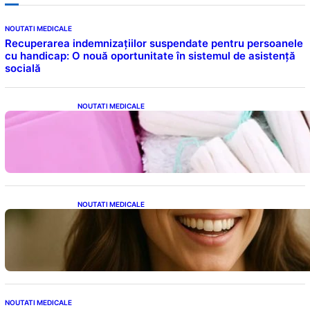
NOUTATI MEDICALE
Recuperarea indemnizațiilor suspendate pentru persoanele
cu handicap: O nouă oportunitate în sistemul de asistență
socială
NOUTATI MEDICALE
Tampoanele menstruale: O analiză profundă
a riscurilor legate de metale toxice
NOUTATI MEDICALE
Ceaiul – Băutura care protejează inima:
Descoperiri recente despre beneficiile
consumului zilnic
NOUTATI MEDICALE