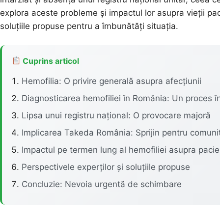
explora aceste probleme și impactul lor asupra vieții pacien
soluțiile propuse pentru a îmbunătăți situația.
Cuprins articol
Hemofilia: O privire generală asupra afecțiunii
Diagnosticarea hemofiliei în România: Un proces în
Lipsa unui registru național: O provocare majoră
Implicarea Takeda România: Sprijin pentru comunit
Impactul pe termen lung al hemofiliei asupra pacien
Perspectivele experților și soluțiile propuse
Concluzie: Nevoia urgentă de schimbare