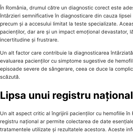
În România, drumul către un diagnostic corect este ades
întârzieri semnificative în diagnosticare din cauza lipsei 
precum și a accesului limitat la teste specializate. Acea
pacienților, dar are și un impact emoțional devastator, lă
incertitudine și frustrare.
Un alt factor care contribuie la diagnosticarea întârziat
evaluarea pacienților cu simptome sugestive de hemofilie
episoade severe de sângerare, ceea ce duce la complicați
scăzută.
Lipsa unui registru naționa
Un alt aspect critic al îngrijirii pacienților cu hemofilie
registru național ar permite colectarea de date esențial
tratamentele utilizate și rezultatele acestora. Aceste inf