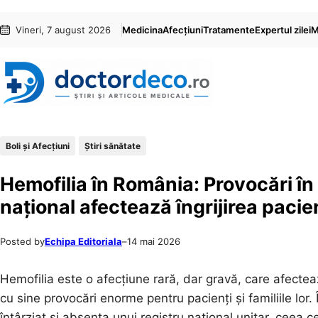
Sari
Skip
Vineri, 7 august 2026
Medicina
Afecțiuni
Tratamente
Expertul zilei
M
la
to
conținut
content
Boli și Afecțiuni
Ştiri sănătate
Hemofilia în România: Provocări în 
național afectează îngrijirea pacien
Posted by
Echipa Editoriala
–
14 mai 2026
Hemofilia este o afecțiune rară, dar gravă, care afect
cu sine provocări enorme pentru pacienți și familiile lor.
întârziat și absența unui registru național unitar, ceea c