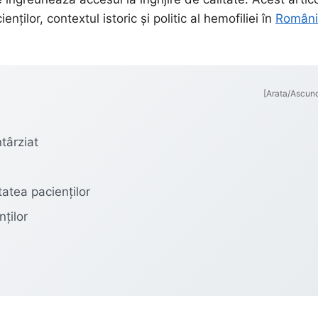
ților, contextul istoric și politic al hemofiliei în
Români
[Arata/Ascun
târziat
atea pacienților
ților