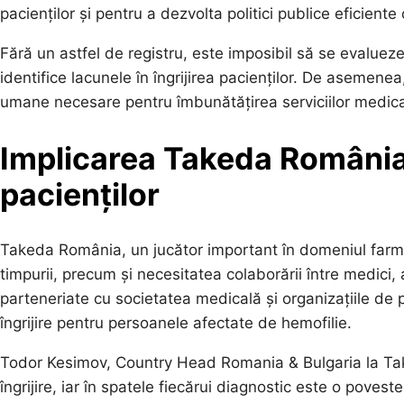
pacienților și pentru a dezvolta politici publice eficien
Fără un astfel de registru, este imposibil să se evaluez
identifice lacunele în îngrijirea pacienților. De asemenea
umane necesare pentru îmbunătățirea serviciilor medical
Implicarea Takeda România:
pacienților
Takeda România, un jucător important în domeniul farmac
timpurii, precum și necesitatea colaborării între medici, 
parteneriate cu societatea medicală și organizațiile de 
îngrijire pentru persoanele afectate de hemofilie.
Todor Kesimov, Country Head Romania & Bulgaria la Take
îngrijire, iar în spatele fiecărui diagnostic este o pove