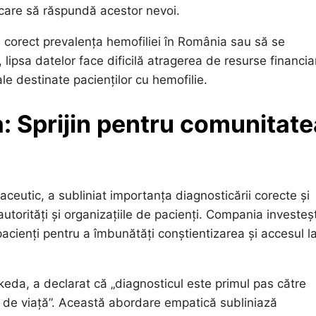
te care să răspundă acestor nevoi.
e corect prevalența hemofiliei în România sau să se
, lipsa datelor face dificilă atragerea de resurse financia
e destinate pacienților cu hemofilie.
 Sprijin pentru comunitate
eutic, a subliniat importanța diagnosticării corecte și
autorități și organizațiile de pacienți. Compania investeș
pacienți pentru a îmbunătăți conștientizarea și accesul l
da, a declarat că „diagnosticul este primul pas către
ste de viață”. Această abordare empatică subliniază