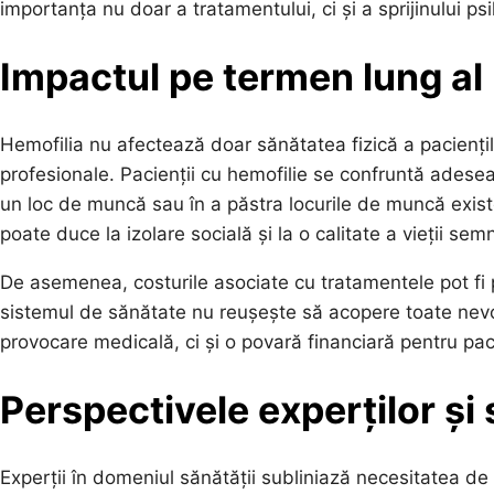
importanța nu doar a tratamentului, ci și a sprijinului psi
Impactul pe termen lung al 
Hemofilia nu afectează doar sănătatea fizică a pacienților,
profesionale. Pacienții cu hemofilie se confruntă adesea c
un loc de muncă sau în a păstra locurile de muncă existe
poate duce la izolare socială și la o calitate a vieții sem
De asemenea, costurile asociate cu tratamentele pot fi pr
sistemul de sănătate nu reușește să acopere toate nevoi
provocare medicală, ci și o povară financiară pentru pacien
Perspectivele experților și 
Experții în domeniul sănătății subliniază necesitatea de