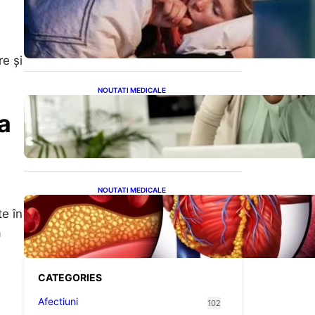
Tusea seacă nocturnă:
Semnale importante despre
sănătatea inimii tale
re și
NOUTATI MEDICALE
Sprijin financiar pentru
a
pensionari: Ce înseamnă
ajutoarele de până la 500
de lei în 2026
NOUTATI MEDICALE
Descoperirea revoluționară:
te în
Afereza terapeutică, un
posibil aliat în eliminarea
a
microplasticelor din sânge
CATEGORIES
Afectiuni
102