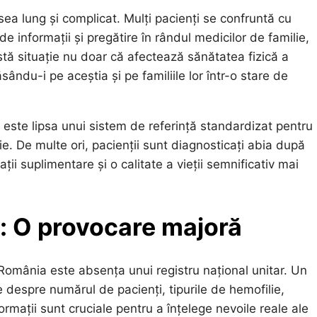
ea lung și complicat. Mulți pacienți se confruntă cu
de informații și pregătire în rândul medicilor de familie,
stă situație nu doar că afectează sănătatea fizică a
sându-i pe aceștia și pe familiile lor într-o stare de
ă este lipsa unui sistem de referință standardizat pentru
. De multe ori, pacienții sunt diagnosticați abia după
i suplimentare și o calitate a vieții semnificativ mai
l: O provocare majoră
 în România este absența unui registru național unitar. Un
e despre numărul de pacienți, tipurile de hemofilie,
ormații sunt cruciale pentru a înțelege nevoile reale ale