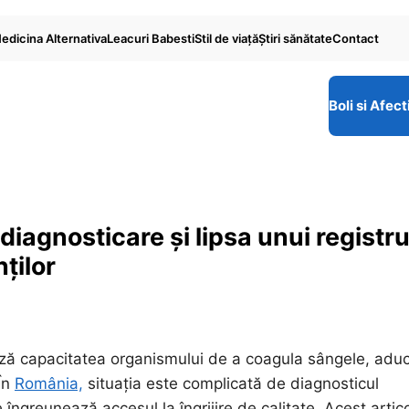
edicina Alternativa
Leacuri Babesti
Stil de viaţă
Ştiri sănătate
Contact
Boli si Afect
diagnosticare și lipsa unui registr
ților
ează capacitatea organismului de a coagula sângele, ad
 În
România,
situația este complicată de diagnosticul
e îngreunează accesul la îngrijire de calitate. Acest artic