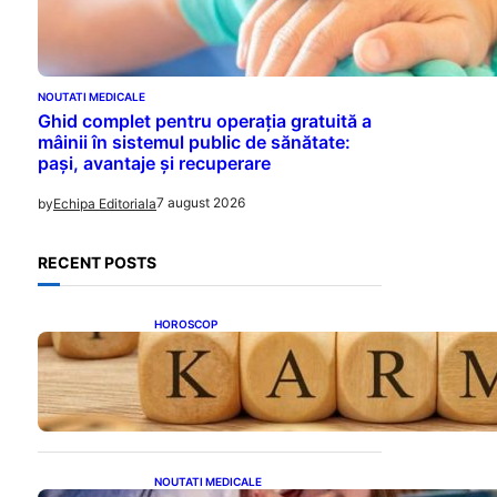
NOUTATI MEDICALE
Ghid complet pentru operația gratuită a
mâinii în sistemul public de sănătate:
pași, avantaje și recuperare
7 august 2026
by
Echipa Editoriala
RECENT POSTS
HOROSCOP
Eclipsa și Karma: Impactul
Emoțional Asupra Zodiilor
Leu și Vărsător
NOUTATI MEDICALE