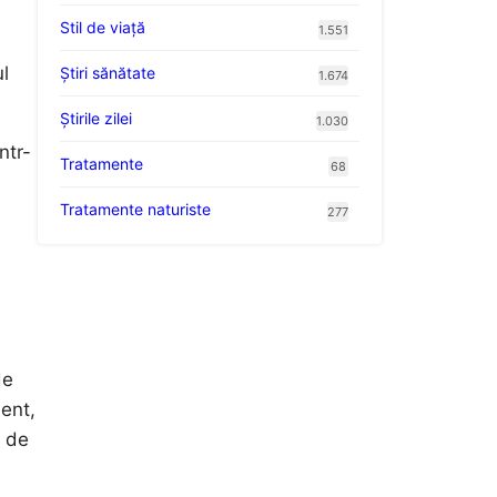
Stil de viaţă
1.551
ul
Ştiri sănătate
1.674
Știrile zilei
1.030
ntr-
Tratamente
68
Tratamente naturiste
277
de
ient,
i de