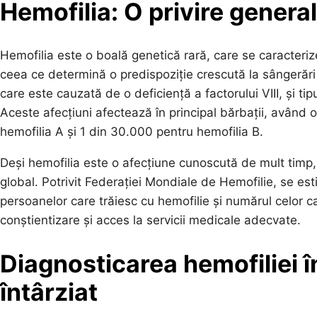
Hemofilia: O privire general
Hemofilia este o boală genetică rară, care se caracterize
ceea ce determină o predispoziție crescută la sângerări s
care este cauzată de o deficiență a factorului VIII, și tip
Aceste afecțiuni afectează în principal bărbații, având 
hemofilia A și 1 din 30.000 pentru hemofilia B.
Deși hemofilia este o afecțiune cunoscută de mult timp
global. Potrivit Federației Mondiale de Hemofilie, se es
persoanelor care trăiesc cu hemofilie și numărul celor ca
conștientizare și acces la servicii medicale adecvate.
Diagnosticarea hemofiliei 
întârziat