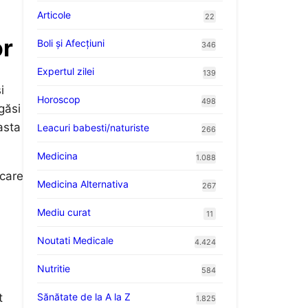
Articole
22
or
Boli și Afecțiuni
346
Expertul zilei
139
i
Horoscop
498
găsi
asta
Leacuri babesti/naturiste
266
Medicina
1.088
 care
Medicina Alternativa
267
Mediu curat
11
Noutati Medicale
4.424
Nutritie
584
Sănătate de la A la Z
t
1.825