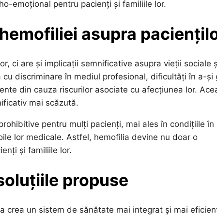
ho-emoțional pentru pacienți și familiile lor.
hemofiliei asupra paciențil
 ci are și implicații semnificative asupra vieții sociale ș
u discriminare în mediul profesional, dificultăți în a-și 
nte din cauza riscurilor asociate cu afecțiunea lor. Ace
nificativ mai scăzută.
ohibitive pentru mulți pacienți, mai ales în condițiile în
le lor medicale. Astfel, hemofilia devine nu doar o
ți și familiile lor.
soluțiile propuse
 a crea un sistem de sănătate mai integrat și mai eficien