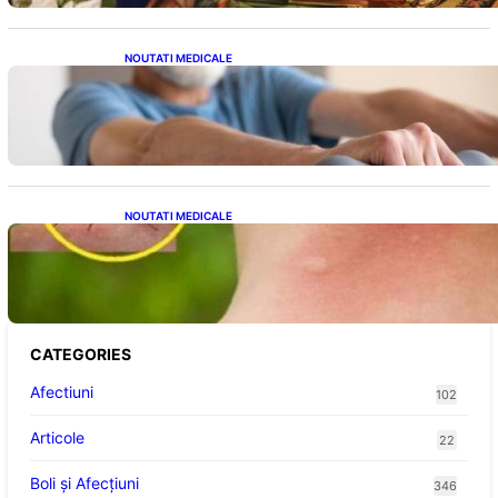
NOUTATI MEDICALE
Îmbunătățirea sănătății cardiovasculare:
Patru exerciții simple pentru reducerea
tensiunii arteriale la domiciliu
NOUTATI MEDICALE
Cum bacteriile pielii influențează atracția
țânțarilor: O nouă viziune asupra alegerii
victimelor
CATEGORIES
Afectiuni
102
Articole
22
Boli și Afecțiuni
346