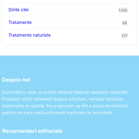
Știrile zilei
1.035
Tratamente
68
Tratamente naturiste
277
Despre noi
DoctorDeco este un portal medical dedicat sanatatii romanilor.
Publicam zilnic informatii despre afectiuni, remedii naturiste,
tratamente si nutritie. Ne propunem sa fim o sursa de referinta
pentru cei care cauta informatii medicale de incredere.
Recomandari editoriale