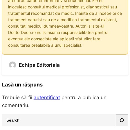
articol au caracter informativ si educational. Ele nu
inlocuiesc consultul medical profesionist, diagnosticul sau
tratamentul recomandat de medic. Inainte de a incepe orice
tratament naturist sau de a modifica tratamentul existent,
consultati medicul dumneavoastra. Autorii si site-ul
DoctorDeco.ro nu isi asuma responsabilitatea pentru
eventualele consecinte ale aplicarii sfaturilor fara
consultarea prealabila a unui specialist.
Echipa Editoriala
Lasă un răspuns
Trebuie să fii
autentificat
pentru a publica un
comentariu.
S
e