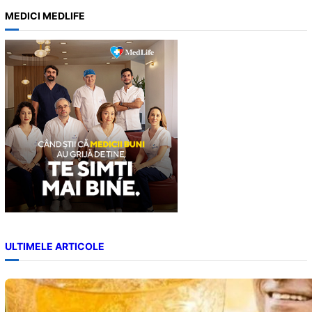
a
MEDICI MEDLIFE
r
c
h
ULTIMELE ARTICOLE