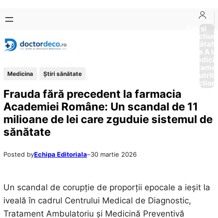
Sari
Skip
la
to
Boli si
Afectiun
conținut
content
Sănătat
de la A la
Medici
Tratame
Medicina
Ştiri sănătate
Nutriti
Diction
Frauda fără precedent la farmacia
Academiei Române: Un scandal de 11
milioane de lei care zguduie sistemul de
sănătate
Posted by
Echipa Editoriala
–
30 martie 2026
Un scandal de corupție de proporții epocale a ieșit la
iveală în cadrul Centrului Medical de Diagnostic,
Tratament Ambulatoriu și Medicină Preventivă