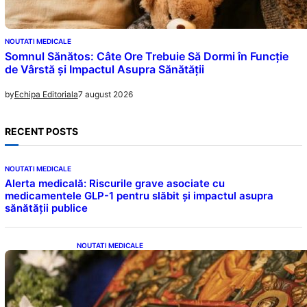
NOUTATI MEDICALE
Somnul Sănătos: Câte Ore Trebuie Să Dormi în Funcție
de Vârstă și Impactul Asupra Sănătății
7 august 2026
by
Echipa Editoriala
RECENT POSTS
NOUTATI MEDICALE
Alerta medicală: Riscurile grave asociate cu
medicamentele GLP-1 pentru slăbit și impactul asupra
sănătății publice
NOUTATI MEDICALE
Postul Adormirii Maicii Domnului: Tradiții,
Superstiții și Implicații Spiritualitate în 2026