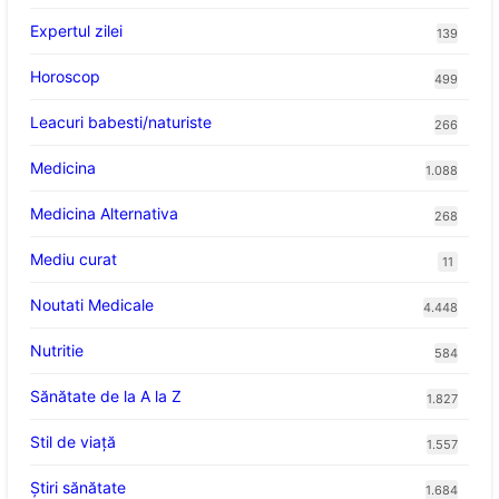
Expertul zilei
139
Horoscop
499
Leacuri babesti/naturiste
266
Medicina
1.088
Medicina Alternativa
268
Mediu curat
11
Noutati Medicale
4.448
Nutritie
584
Sănătate de la A la Z
1.827
Stil de viaţă
1.557
Ştiri sănătate
1.684