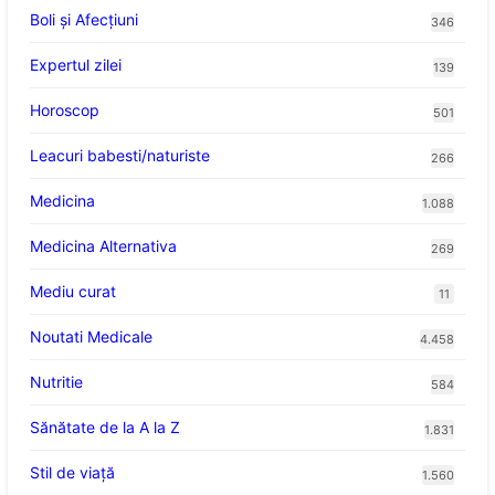
Boli și Afecțiuni
346
Expertul zilei
139
Horoscop
501
Leacuri babesti/naturiste
266
Medicina
1.088
Medicina Alternativa
269
Mediu curat
11
Noutati Medicale
4.458
Nutritie
584
Sănătate de la A la Z
1.831
Stil de viaţă
1.560