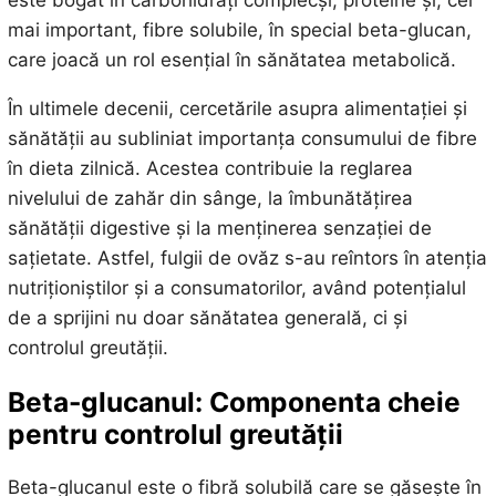
este bogat în carbohidrați complecși, proteine și, cel
mai important, fibre solubile, în special beta-glucan,
care joacă un rol esențial în sănătatea metabolică.
În ultimele decenii, cercetările asupra alimentației și
sănătății au subliniat importanța consumului de fibre
în dieta zilnică. Acestea contribuie la reglarea
nivelului de zahăr din sânge, la îmbunătățirea
sănătății digestive și la menținerea senzației de
sațietate. Astfel, fulgii de ovăz s-au reîntors în atenția
nutriționiștilor și a consumatorilor, având potențialul
de a sprijini nu doar sănătatea generală, ci și
controlul greutății.
Beta-glucanul: Componenta cheie
pentru controlul greutății
Beta-glucanul este o fibră solubilă care se găsește în