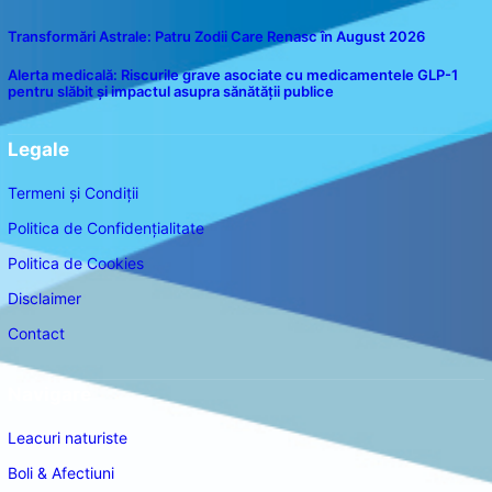
Transformări Astrale: Patru Zodii Care Renasc în August 2026
Alerta medicală: Riscurile grave asociate cu medicamentele GLP-1
pentru slăbit și impactul asupra sănătății publice
Legale
Termeni și Condiții
Politica de Confidențialitate
Politica de Cookies
Disclaimer
Contact
Navigare
Leacuri naturiste
Boli & Afectiuni