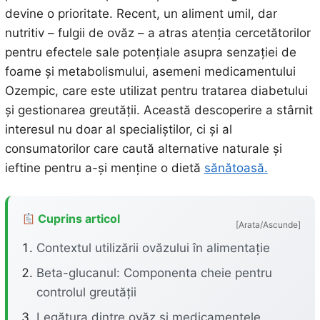
devine o prioritate. Recent, un aliment umil, dar
nutritiv – fulgii de ovăz – a atras atenția cercetătorilor
pentru efectele sale potențiale asupra senzației de
foame și metabolismului, asemeni medicamentului
Ozempic, care este utilizat pentru tratarea diabetului
și gestionarea greutății. Această descoperire a stârnit
interesul nu doar al specialiștilor, ci și al
consumatorilor care caută alternative naturale și
ieftine pentru a-și menține o dietă
sănătoasă.
Cuprins articol
[Arata/Ascunde]
Contextul utilizării ovăzului în alimentație
Beta-glucanul: Componenta cheie pentru
controlul greutății
Legătura dintre ovăz și medicamentele