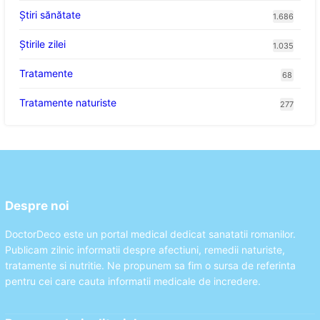
Ştiri sănătate
1.686
Știrile zilei
1.035
Tratamente
68
Tratamente naturiste
277
Despre noi
DoctorDeco este un portal medical dedicat sanatatii romanilor.
Publicam zilnic informatii despre afectiuni, remedii naturiste,
tratamente si nutritie. Ne propunem sa fim o sursa de referinta
pentru cei care cauta informatii medicale de incredere.