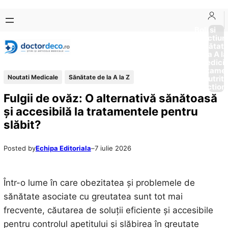
Sari
Skip
la
to
Boli si
Afectiun
conținut
content
Sănătat
de la A la
Medici
Tratame
Noutati Medicale
Sănătate de la A la Z
Nutriti
Diction
Fulgii de ovăz: O alternativă sănătoasă
și accesibilă la tratamentele pentru
slăbit?
Posted by
Echipa Editoriala
–
7 iulie 2026
Într-o lume în care obezitatea și problemele de
sănătate asociate cu greutatea sunt tot mai
frecvente, căutarea de soluții eficiente și accesibile
pentru controlul apetitului și slăbirea în greutate