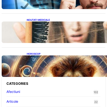
NOUTATI MEDICALE
Semnele unei deficiențe de proteine:
Impactul asupra sănătății tale
HOROSCOP
Portalul Leului 8/8: Oportunități de
Abundență pentru Cinci Zodii în 2026
CATEGORIES
Afectiuni
102
Articole
22