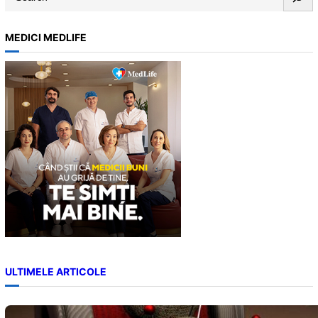
e
a
MEDICI MEDLIFE
r
c
h
ULTIMELE ARTICOLE