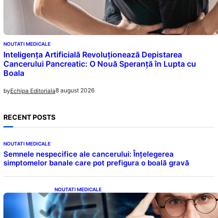
NOUTATI MEDICALE
Inteligența Artificială Revoluționează Depistarea
Cancerului Pancreatic: O Nouă Speranță în Lupta cu
Boala
8 august 2026
by
Echipa Editoriala
RECENT POSTS
NOUTATI MEDICALE
Semnele nespecifice ale cancerului: Înțelegerea
simptomelor banale care pot prefigura o boală gravă
NOUTATI MEDICALE
Inteligența dincolo de note: Semnele unui IQ
ridicat care nu țin de școală