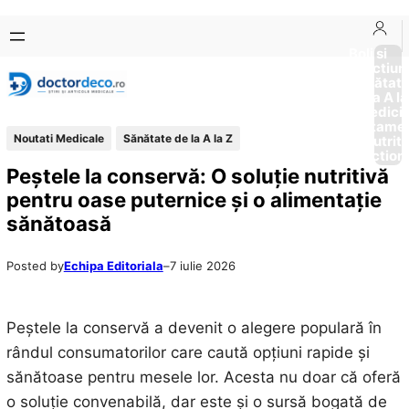
Sari
Skip
la
to
Boli si
Afectiun
conținut
content
Sănătat
de la A la
Medici
Tratame
Noutati Medicale
Sănătate de la A la Z
Nutriti
Diction
Peștele la conservă: O soluție nutritivă
pentru oase puternice și o alimentație
sănătoasă
Posted by
Echipa Editoriala
–
7 iulie 2026
Peștele la conservă a devenit o alegere populară în
rândul consumatorilor care caută opțiuni rapide și
sănătoase pentru mesele lor. Acesta nu doar că oferă
o soluție convenabilă, dar este și o sursă bogată de