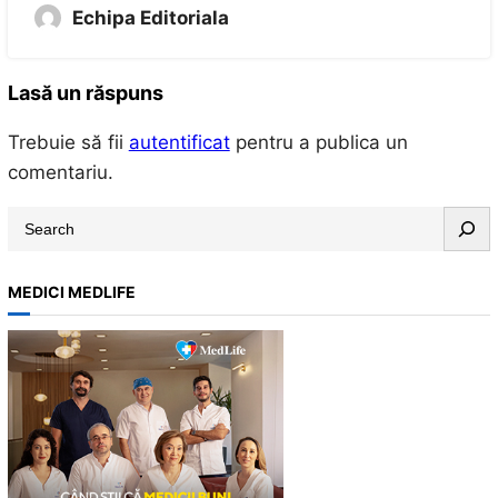
Echipa Editoriala
Lasă un răspuns
Trebuie să fii
autentificat
pentru a publica un
comentariu.
S
e
a
MEDICI MEDLIFE
r
c
h