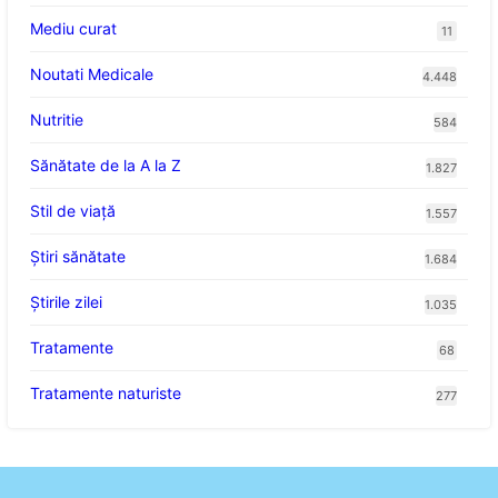
Mediu curat
11
Noutati Medicale
4.448
Nutritie
584
Sănătate de la A la Z
1.827
Stil de viaţă
1.557
Ştiri sănătate
1.684
Știrile zilei
1.035
Tratamente
68
Tratamente naturiste
277