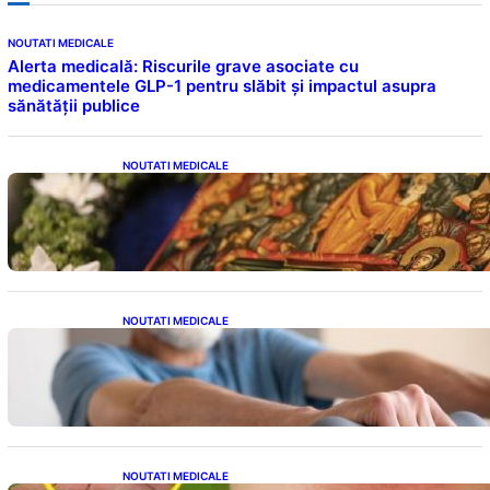
NOUTATI MEDICALE
Alerta medicală: Riscurile grave asociate cu
medicamentele GLP-1 pentru slăbit și impactul asupra
sănătății publice
NOUTATI MEDICALE
Postul Adormirii Maicii Domnului: Tradiții,
Superstiții și Implicații Spiritualitate în 2026
NOUTATI MEDICALE
Îmbunătățirea sănătății cardiovasculare:
Patru exerciții simple pentru reducerea
tensiunii arteriale la domiciliu
NOUTATI MEDICALE