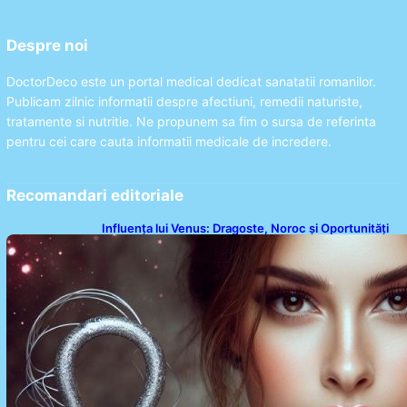
Despre noi
DoctorDeco este un portal medical dedicat sanatatii romanilor.
Publicam zilnic informatii despre afectiuni, remedii naturiste,
tratamente si nutritie. Ne propunem sa fim o sursa de referinta
pentru cei care cauta informatii medicale de incredere.
Recomandari editoriale
Influența lui Venus: Dragoste, Noroc și Oportunități
pentru Tauri și Balanțe în Weekendul 8-9 August