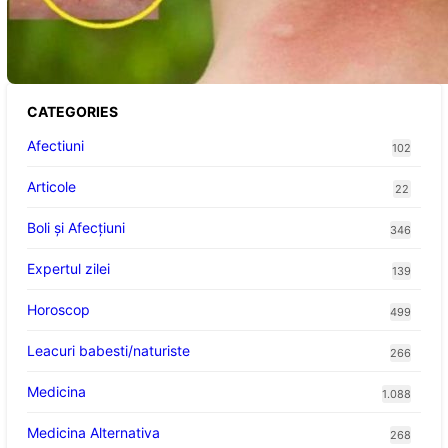
Cum bacteriile pielii influențează atracția
țânțarilor: O nouă viziune asupra alegerii
victimelor
CATEGORIES
Afectiuni
102
Articole
22
Boli și Afecțiuni
346
Expertul zilei
139
Horoscop
499
Leacuri babesti/naturiste
266
Medicina
1.088
Medicina Alternativa
268