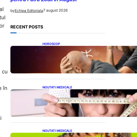
al
7 august 2026
by
Echipa Editoriala
tul
or
RECENT POSTS
HOROSCOP
Mituri și Realități: Ce Spun
Astrologii Despre Sufletele
Bătrâne și Lunile de Naștere
i cu
 în
NOUTATI MEDICALE
Inovație Revoluționară în
Tratamentul Obezității:
Gastroplastie Endoscopică
fără Bisturiu
i
NOUTATI MEDICALE