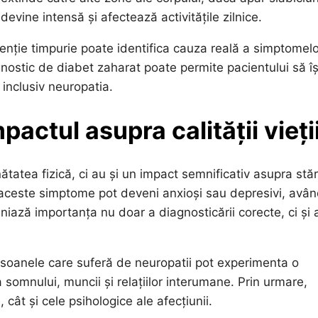
vine intensă și afectează activitățile zilnice.
enție timpurie poate identifica cauza reală a simptomelo
nostic de diabet zaharat poate permite pacientului să îș
, inclusiv neuropatia.
pactul asupra calității vieți
ătatea fizică, ci au și un impact semnificativ asupra stăr
ză aceste simptome pot deveni anxioși sau depresivi, avân
niază importanța nu doar a diagnosticării corecte, ci și 
ersoanele care suferă de neuropatii pot experimenta o
a somnului, muncii și relațiilor interumane. Prin urmare,
cât și cele psihologice ale afecțiunii.