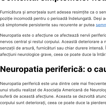
Furnicătura și amorțeala sunt adesea resimțite ca o se
poziție incomodă pentru o perioadă îndelungată. Deși ac
că simptomele persistente sau recurente ar putea
semn
Neuropatia este o afecțiune ce afectează nervii periferic
nervos central și restul corpului. Această deteriorare a 
senzații de arsură, furnicături sau chiar durere intensă
afecțiuni neurologice grave, ceea ce poate duce la întârz
Neuropatia periferică: o c
Neuropatia periferică este una dintre cele mai frecvente 
unui studiu realizat de Asociația Americană de Neurolo
suferă de această afecțiune. Aceasta se dezvoltă atunci c
corpului sunt deteriorați, ceea ce poate duce la pierder