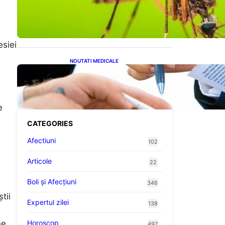
Virusul West Nile: O
Amenințare Tot Mai
Aproape pentru România și
Europa
esiei
NOUTATI MEDICALE
Acordul României cu Banca
Mondială: O Analiză
Detaliată a Împrumutului și
Condițiilor Impuse
e
CATEGORIES
Afectiuni
102
Articole
22
Boli și Afecțiuni
346
tii
Expertul zilei
138
ă
Horoscop
ne
497