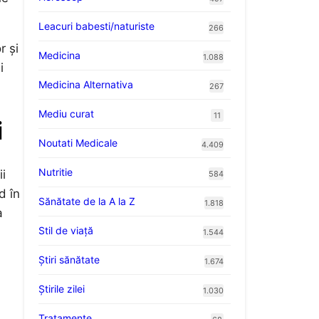
Leacuri babesti/naturiste
266
r și
Medicina
1.088
i
Medicina Alternativa
267
Mediu curat
11
i
Noutati Medicale
4.409
Nutritie
ii
584
d în
Sănătate de la A la Z
1.818
a
Stil de viaţă
1.544
Ştiri sănătate
1.674
Știrile zilei
1.030
Tratamente