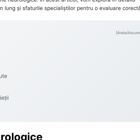
 lung și sfaturile specialiștilor pentru o evaluare corect
[Arata/Ascun
ute
eții
rologice