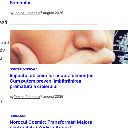
Somnului
7 august 2026
by
Echipa Editoriala
o
iază
emul
siv
u
NOUTATI MEDICALE
Impactul obiceiurilor asupra demenței:
Cum putem preveni îmbătrânirea
prematură a creierului
7 august 2026
by
Echipa Editoriala
m
e
l
HOROSCOP
Norocul Cosmic: Transformări Majore
pentru Patru Zodii în August