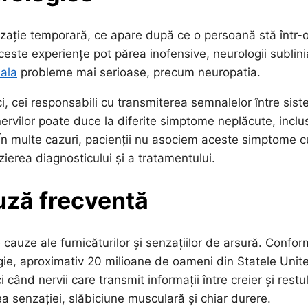
nzație temporară, ce apare după ce o persoană stă într-
este experiențe pot părea inofensive, neurologii sublin
ala
probleme mai serioase, precum neuropatia.
i, cei responsabili cu transmiterea semnalelor între sist
nervilor poate duce la diferite simptome neplăcute, inclu
. În multe cazuri, pacienții nu asociem aceste simptome c
ierea diagnosticului și a tratamentului.
auză frecventă
cauze ale furnicăturilor și senzațiilor de arsură. Confor
gie, aproximativ 20 milioane de oameni din Statele Unit
ând nervii care transmit informații între creier și restu
ea senzației, slăbiciune musculară și chiar durere.