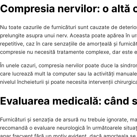
Compresia nervilor: o altă
Nu toate cazurile de furnicături sunt cauzate de deterio
prelungite asupra unui nerv. Aceasta poate apărea în ur
repetitive, caz în care senzațiile de amorțeală și furnic
compresie nu necesită tratamente complexe, dar este ese
În unele cazuri, compresia nervilor poate duce la sindro
care lucrează mult la computer sau la activități manuale.
nivelul încheieturii și poate necesita intervenții chirurgic
Evaluarea medicală: când s
Furnicături și senzația de arsură nu trebuie ignorate, m
recomandă o evaluare neurologică în următoarele situa
apar frecvent fără un motiv evident, dacă amorțeala se 