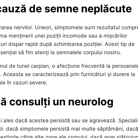
 cauză de semne neplăcute
rarea nervilor. Uneori, simptomele sunt rezultatul compr
ma menținerii unei poziții incomode sau a mișcărilor
ături dispar rapid după schimbarea poziției. Acest tip de
nțial să fim atenți la semnalele corpului nostru.
mul de tunel carpian, o afecțiune frecventă la persoanel
 Aceasta se caracterizează prin furnicături și durere la
ale în cazuri severe.
ă consulți un neurolog
ai ales dacă acestea persistă sau se agravează. Specialiș
ții: dacă simptomele persistă mai multe săptămâni, dac
extinde către alte zone ale corpului, dacă apar slăbiciu