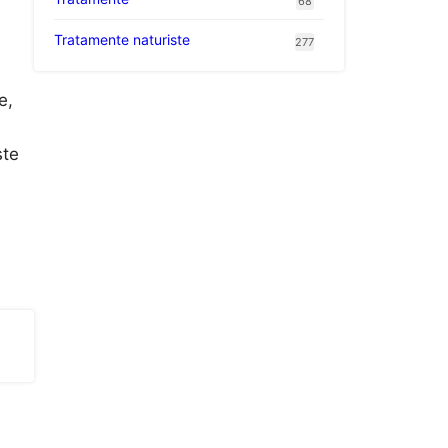
68
Tratamente naturiste
277
e,
ste