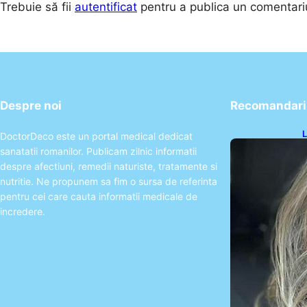
Trebuie să fii
autentificat
pentru a publica un comentari
Despre noi
Recomandari 
L
DoctorDeco este un portal medical dedicat
O
sanatatii romanilor. Publicam zilnic informatii
P
despre afectiuni, remedii naturiste, tratamente si
nutritie. Ne propunem sa fim o sursa de referinta
pentru cei care cauta informatii medicale de
incredere.