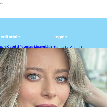
u.
editoriale
Legale
aura Cosoi și Povestea Maternității:
Termeni și Condiții
 Călătorie Plină de Dragoste și
rovocări
Politica de Confidențialitate
Politica de Cookies
Disclaimer
Contact