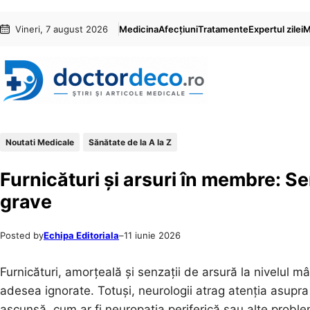
Sari
Skip
Vineri, 7 august 2026
Medicina
Afecțiuni
Tratamente
Expertul zilei
M
la
to
conținut
content
Noutati Medicale
Sănătate de la A la Z
Furnicături și arsuri în membre: S
grave
Posted by
Echipa Editoriala
–
11 iunie 2026
Furnicături, amorțeală și senzații de arsură la nivelul mâ
adesea ignorate. Totuși, neurologii atrag atenția asupr
ascunsă, cum ar fi neuropatia periferică sau alte proble