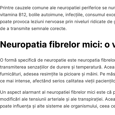
Printre cauzele comune ale neuropatiei periferice se num
vitamina B12, bolile autoimune, infecțiile, consumul exc
poate provoca leziuni nervoase prin niveluri ridicate de
de a transmite semnale corecte.
Neuropatia fibrelor mici: o 
O formă specifică de neuropatie este neuropatia fibrelo
transmiterea senzațiilor de durere și temperatură. Aceas
furnicături, adesea resimțite la picioare și mâini. Pe m
ce mai intense, afectând serios calitatea vieții paciențilo
Un aspect alarmant al neuropatiei fibrelor mici este că 
modificări ale tensiunii arteriale și ale transpirației. A
poate influența și alte sisteme ale organismului, ceea c