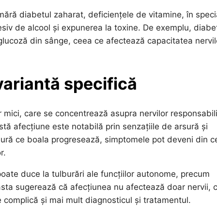
ără diabetul zaharat, deficiențele de vitamine, în speci
esiv de alcool și expunerea la toxine. De exemplu, diabe
 glucoză din sânge, ceea ce afectează capacitatea nervil
variantă specifică
r mici, care se concentrează asupra nervilor responsabil
tă afecțiune este notabilă prin senzațiile de arsură și
ăsură ce boala progresează, simptomele pot deveni din ce
r.
poate duce la tulburări ale funcțiilor autonome, precum
ceasta sugerează că afecțiunea nu afectează doar nervii, c
e complică și mai mult diagnosticul și tratamentul.