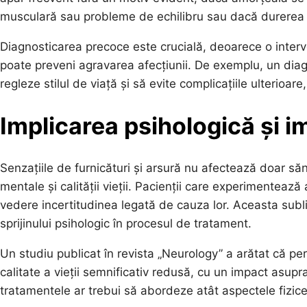
musculară sau probleme de echilibru sau dacă durerea de
Diagnosticarea precoce este crucială, deoarece o interv
poate preveni agravarea afecțiunii. De exemplu, un diag
regleze stilul de viață și să evite complicațiile ulterioare
Implicarea psihologică și im
Senzațiile de furnicături și arsură nu afectează doar săn
mentale și calității vieții. Pacienții care experimentea
vedere incertitudinea legată de cauza lor. Aceasta subli
sprijinului psihologic în procesul de tratament.
Un studiu publicat în revista „Neurology” a arătat că p
calitate a vieții semnificativ redusă, cu un impact asupr
tratamentele ar trebui să abordeze atât aspectele fizice, 