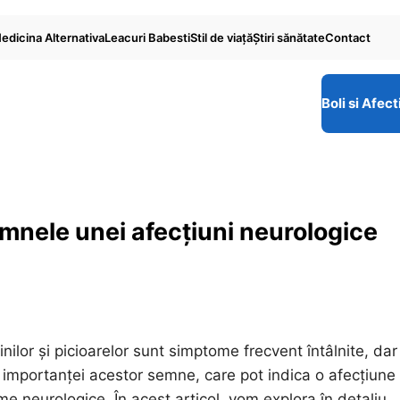
edicina Alternativa
Leacuri Babesti
Stil de viaţă
Ştiri sănătate
Contact
Boli si Afect
emnele unei afecțiuni neurologice
inilor și picioarelor sunt simptome frecvent întâlnite, dar
a importanței acestor semne, care pot indica o afecțiune
me neurologice. În acest articol, vom explora în detaliu