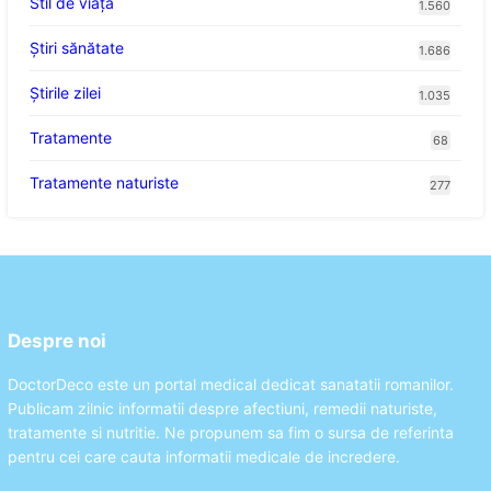
Stil de viaţă
1.560
Ştiri sănătate
1.686
Știrile zilei
1.035
Tratamente
68
Tratamente naturiste
277
Despre noi
DoctorDeco este un portal medical dedicat sanatatii romanilor.
Publicam zilnic informatii despre afectiuni, remedii naturiste,
tratamente si nutritie. Ne propunem sa fim o sursa de referinta
pentru cei care cauta informatii medicale de incredere.