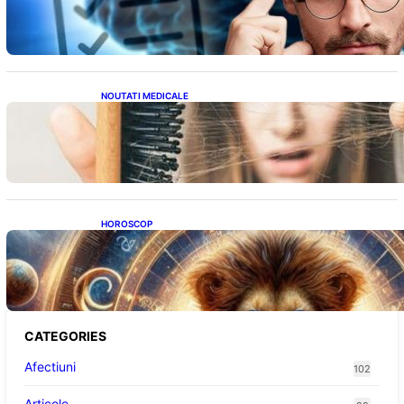
ridicat care nu țin de școală
NOUTATI MEDICALE
Semnele unei deficiențe de proteine:
Impactul asupra sănătății tale
HOROSCOP
Portalul Leului 8/8: Oportunități de
Abundență pentru Cinci Zodii în 2026
CATEGORIES
Afectiuni
102
Articole