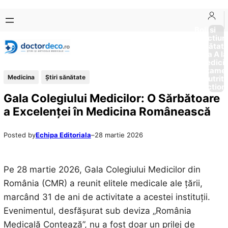
Sari
Skip
la
to
Boli si
Afectiun
conținut
content
Sănătat
de la A la
Medici
Tratame
Medicina
Ştiri sănătate
Nutriti
Diction
Gala Colegiului Medicilor: O Sărbătoare
a Excelenței în Medicina Românească
Posted by
Echipa Editoriala
–
28 martie 2026
Pe 28 martie 2026, Gala Colegiului Medicilor din
România (CMR) a reunit elitele medicale ale țării,
marcând 31 de ani de activitate a acestei instituții.
Evenimentul, desfășurat sub deviza „România
Medicală Contează”, nu a fost doar un prilej de