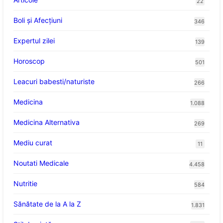
22
Boli și Afecțiuni
346
Expertul zilei
139
Horoscop
501
Leacuri babesti/naturiste
266
Medicina
1.088
Medicina Alternativa
269
Mediu curat
11
Noutati Medicale
4.458
Nutritie
584
Sănătate de la A la Z
1.831