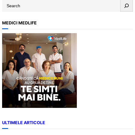
S
e
a
MEDICI MEDLIFE
r
c
h
ULTIMELE ARTICOLE