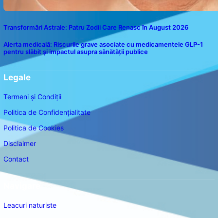
Transformări Astrale: Patru Zodii Care Renasc în August 2026
Alerta medicală: Riscurile grave asociate cu medicamentele GLP-1
pentru slăbit și impactul asupra sănătății publice
Legale
Termeni și Condiții
Politica de Confidențialitate
Politica de Cookies
Disclaimer
Contact
Navigare
Leacuri naturiste