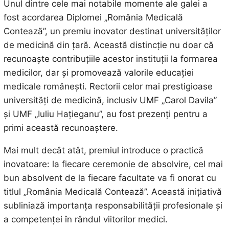
Unul dintre cele mai notabile momente ale galei a
fost acordarea Diplomei „România Medicală
Contează”, un premiu inovator destinat universităților
de medicină din țară. Această distincție nu doar că
recunoaște contribuțiile acestor instituții la formarea
medicilor, dar și promovează valorile educației
medicale românești. Rectorii celor mai prestigioase
universități de medicină, inclusiv UMF „Carol Davila”
și UMF „Iuliu Hațieganu”, au fost prezenți pentru a
primi această recunoaștere.
Mai mult decât atât, premiul introduce o practică
inovatoare: la fiecare ceremonie de absolvire, cel mai
bun absolvent de la fiecare facultate va fi onorat cu
titlul „România Medicală Contează”. Această inițiativă
subliniază importanța responsabilității profesionale și
a competenței în rândul viitorilor medici.