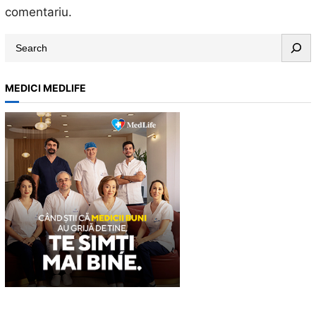
comentariu.
S
e
a
MEDICI MEDLIFE
r
c
h