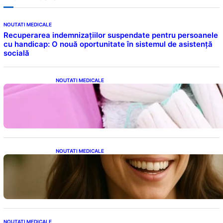
NOUTATI MEDICALE
Recuperarea indemnizațiilor suspendate pentru persoanele
cu handicap: O nouă oportunitate în sistemul de asistență
socială
NOUTATI MEDICALE
Tampoanele menstruale: O analiză profundă
a riscurilor legate de metale toxice
NOUTATI MEDICALE
Ceaiul – Băutura care protejează inima:
Descoperiri recente despre beneficiile
consumului zilnic
NOUTATI MEDICALE