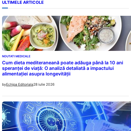
ULTIMELE ARTICOLE
NOUTATI MEDICALE
Cum dieta mediteraneană poate adăuga până la 10 ani
speranței de viață: O analiză detaliată a impactului
alimentației asupra longevității
28 iulie 2026
by
Echipa Editoriala