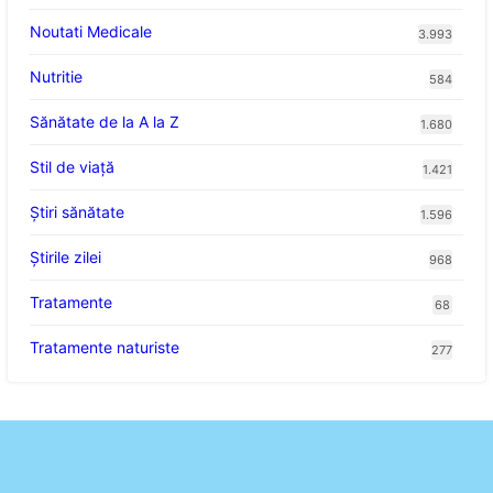
Noutati Medicale
3.993
Nutritie
584
Sănătate de la A la Z
1.680
Stil de viaţă
1.421
Ştiri sănătate
1.596
Știrile zilei
968
Tratamente
68
Tratamente naturiste
277