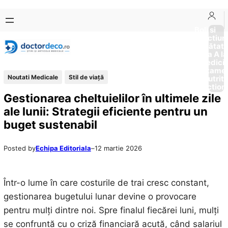
Sari
Skip
la
to
Boli si
Afectiun
conținut
content
Sănătat
de la A la
Medici
Tratame
Noutati Medicale
Stil de viaţă
Nutriti
Diction
Gestionarea cheltuielilor în ultimele zile
ale lunii: Strategii eficiente pentru un
buget sustenabil
Posted by
Echipa Editoriala
–
12 martie 2026
Într-o lume în care costurile de trai cresc constant,
gestionarea bugetului lunar devine o provocare
pentru mulți dintre noi. Spre finalul fiecărei luni, mulți
se confruntă cu o criză financiară acută, când salariul