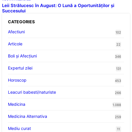
Leii Strălucesc în August: O Lună a Oportunităților și
Succesului
CATEGORIES
Afectiuni
102
Articole
22
Boli și Afecțiuni
346
Expertul zilei
131
Horoscop
453
Leacuri babesti/naturiste
266
Medicina
1.088
Medicina Alternativa
259
Mediu curat
11