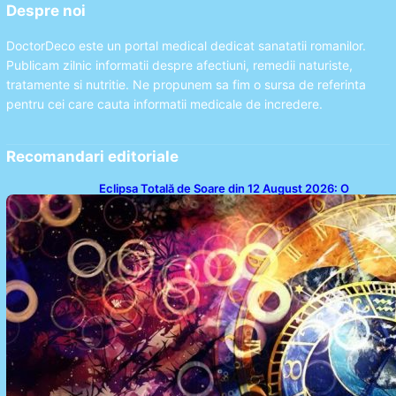
Despre noi
DoctorDeco este un portal medical dedicat sanatatii romanilor.
Publicam zilnic informatii despre afectiuni, remedii naturiste,
tratamente si nutritie. Ne propunem sa fim o sursa de referinta
pentru cei care cauta informatii medicale de incredere.
Recomandari editoriale
Eclipsa Totală de Soare din 12 August 2026: O
Analiză a Impactului asupra Trei Zodii și a Ciclului de
18 Ani