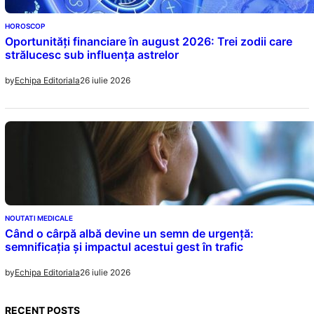
HOROSCOP
Oportunități financiare în august 2026: Trei zodii care
strălucesc sub influența astrelor
26 iulie 2026
by
Echipa Editoriala
NOUTATI MEDICALE
Când o cârpă albă devine un semn de urgență:
semnificația și impactul acestui gest în trafic
26 iulie 2026
by
Echipa Editoriala
RECENT POSTS