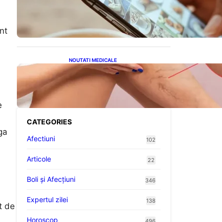
Revoluția Bateriilor pentru
Telefoane: Avantaje,
Provocări și Viitorul
Tehnologiei Energetice
nt
NOUTATI MEDICALE
Varicele și Umflarea
Picioarelor pe Caniculă:
Înțelegerea Simptomelor și
Măsurilor de Prevenție
e
CATEGORIES
ga
Afectiuni
102
Articole
22
Boli și Afecțiuni
346
Expertul zilei
138
t de
Horoscop
496