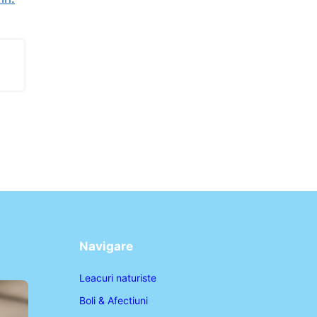
Navigare
Leacuri naturiste
Boli & Afectiuni