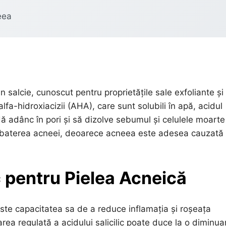
eea
n salcie, cunoscut pentru proprietățile sale exfoliante și
alfa-hidroxiacizii (AHA), care sunt solubili în apă, acidul
undă adânc în pori și să dizolve sebumul și celulele moarte
 combaterea acneei, deoarece acneea este adesea cauzată
ic pentru Pielea Acneică
 este capacitatea sa de a reduce inflamația și roșeața
zarea regulată a acidului salicilic poate duce la o diminua