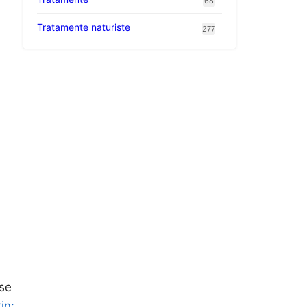
68
Tratamente naturiste
277
 se
in: