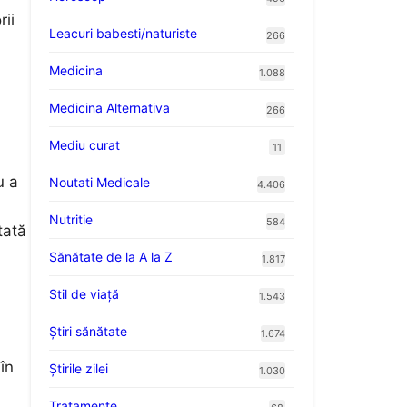
rii
Leacuri babesti/naturiste
266
Medicina
1.088
Medicina Alternativa
266
Mediu curat
11
u a
Noutati Medicale
4.406
Nutritie
584
tată
Sănătate de la A la Z
1.817
Stil de viaţă
1.543
Ştiri sănătate
1.674
în
Știrile zilei
1.030
Tratamente