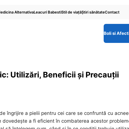
edicina Alternativa
Leacuri Babesti
Stil de viaţă
Ştiri sănătate
Contact
Boli si Afect
: Utilizări, Beneficii și Precauții
 de îngrijire a pielii pentru cei care se confruntă cu acnee
se dovedește a fi eficient în combaterea acestor problem
l să înțelegem cum, când și în ce condiții trebuie utiliza