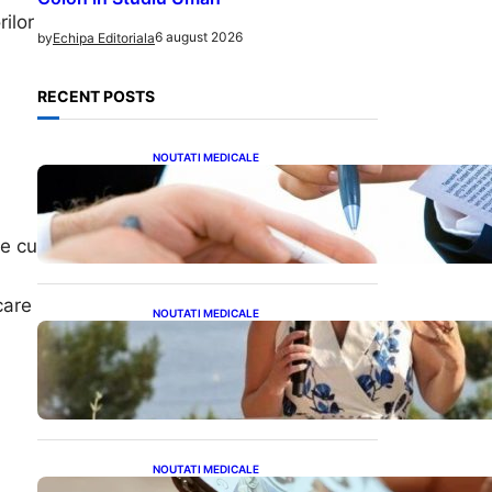
rilor
6 august 2026
by
Echipa Editoriala
RECENT POSTS
NOUTATI MEDICALE
Acordul României cu Banca
Mondială: O Analiză
Detaliată a Împrumutului și
Condițiilor Impuse
le cu
care
NOUTATI MEDICALE
Nașterea prințesei Eugenie
la Lisabona: O alegere plină
de semnificație pentru
familia regală britanică
NOUTATI MEDICALE