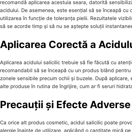
recomandă aplicarea acestuia seara, datorită sensibilizări
acidului. De asemenea, este esențial să se înceapă cu 
utilizarea în funcție de toleranța pielii. Rezultatele viz
să se acorde timp și să nu se aștepte soluții instantane
Aplicarea Corectă a Acidului
Aplicarea acidului salicilic trebuie să fie făcută cu atenț
recomandabil să se înceapă cu un produs blând pentru cu
zonele sensibile precum ochii și buzele. După aplicare, 
alte produse în rutina de îngrijire, cum ar fi seruri hidr
Precauții și Efecte Adverse
Ca orice alt produs cosmetic, acidul salicilic poate prov
alergie înainte de utilizare, aplicând o cantitate mică pe