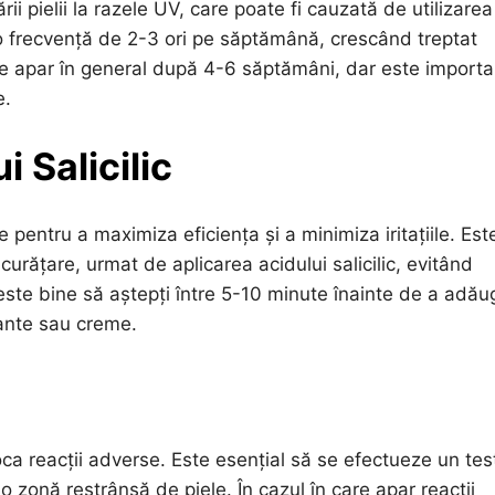
i pielii la razele UV, care poate fi cauzată de utilizarea
o frecvență de 2-3 ori pe săptămână, crescând treptat
ibile apar în general după 4-6 săptămâni, dar este importa
e.
 Salicilic
ie pentru a maximiza eficiența și a minimiza iritațiile. Est
rățare, urmat de aplicarea acidului salicilic, evitând
este bine să aștepți între 5-10 minute înainte de a adău
atante sau creme.
oca reacții adverse. Este esențial să se efectueze un tes
 o zonă restrânsă de piele. În cazul în care apar reacții