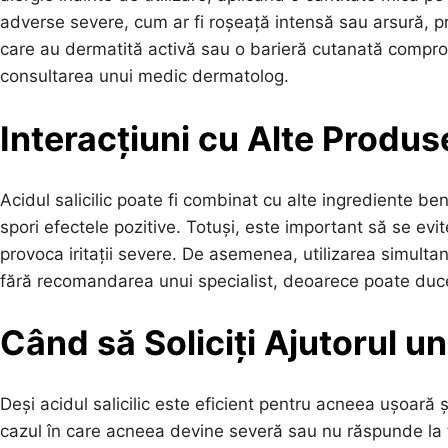
adverse severe, cum ar fi roșeață intensă sau arsură, pr
care au dermatită activă sau o barieră cutanată compromis
consultarea unui medic dermatolog.
Interacțiuni cu Alte Produs
Acidul salicilic poate fi combinat cu alte ingrediente be
spori efectele pozitive. Totuși, este important să se ev
provoca iritații severe. De asemenea, utilizarea simultană
fără recomandarea unui specialist, deoarece poate duce l
Când să Soliciți Ajutorul u
Deși acidul salicilic este eficient pentru acneea ușoară
cazul în care acneea devine severă sau nu răspunde la