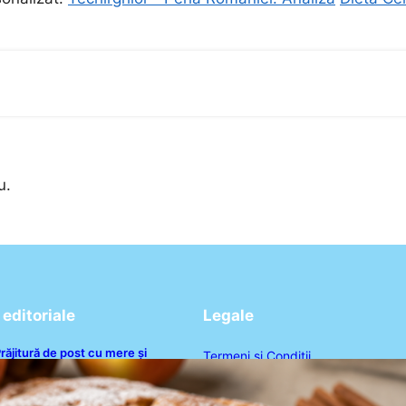
u.
editoriale
Legale
răjitură de post cu mere și
Termeni și Condiții
corțișoară: O Delicatesă Dulce
entru Postul Adormirii Maicii
Politica de Confidențialitate
Domnului