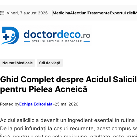
Sari
Skip
Vineri, 7 august 2026
Medicina
Afecțiuni
Tratamente
Expertul zilei
M
la
to
conținut
content
Noutati Medicale
Stil de viaţă
Ghid Complet despre Acidul Salicilic
pentru Pielea Acneică
Posted by
Echipa Editoriala
–
25 mai 2026
Acidul salicilic a devenit un ingredient esențial în rutina
De la pori înfundați la coșuri recurente, acest compus 
Însă, pentru a obține cele mai bune rezultate, este crucia