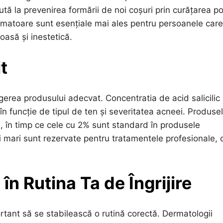
jută la prevenirea formării de noi coșuri prin curățarea po
amatoare sunt esențiale mai ales pentru persoanele care
oasă și inestetică.
t
legerea produsului adecvat. Concentratia de acid salicilic
a în funcție de tipul de ten și severitatea acneei. Produse
l, în timp ce cele cu 2% sunt standard în produsele
 mari sunt rezervate pentru tratamentele profesionale, 
 în Rutina Ta de Îngrijire
portant să se stabilească o rutină corectă. Dermatologii