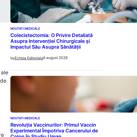
NOUTATI MEDICALE
Colecistectomia: O Privire Detaliată
Asupra Intervenției Chirurgicale și
Impactul Său Asupra Sănătății
6 august 2026
by
Echipa Editoriala
 ale
 de
NOUTATI MEDICALE
Revoluția Vaccinurilor: Primul Vaccin
Experimental Împotriva Cancerului de
re
Colon în Studiu Uman