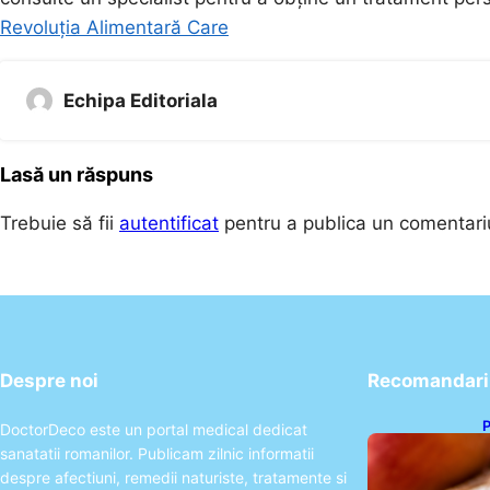
Revoluția Alimentară Care
Echipa Editoriala
Lasă un răspuns
Trebuie să fii
autentificat
pentru a publica un comentari
Despre noi
Recomandari 
P
DoctorDeco este un portal medical dedicat
s
sanatatii romanilor. Publicam zilnic informatii
p
despre afectiuni, remedii naturiste, tratamente si