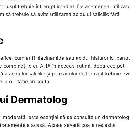
odusul trebuie întrerupt imediat. De asemenea, utilizato
ă trebuie să evite utilizarea acidului salicilic fără
e
nefice, cum ar fi niacinamida sau acidul hialuronic, pentr
ite combinațiile cu AHA în aceeași rutină, deoarece pot
 a acidului salicilic și peroxidului de benzoil trebuie evi
a o iritație crescută.
nui Dermatolog
 și moderată, este esențial să se consulte un dermatolog 
 tratamentele acasă. Acnea severă poate necesita