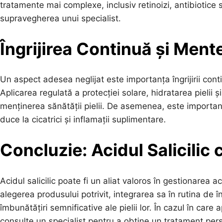
tratamente mai complexe, inclusiv retinoizi, antibiotice 
supravegherea unui specialist.
Îngrijirea Continuă și Mente
Un aspect adesea neglijat este importanța îngrijirii cont
Aplicarea regulată a protecției solare, hidratarea pielii 
menținerea sănătății pielii. De asemenea, este importan
duce la cicatrici și inflamații suplimentare.
Concluzie: Acidul Salicilic 
Acidul salicilic poate fi un aliat valoros în gestionarea 
alegerea produsului potrivit, integrarea sa în rutina de îng
îmbunătățiri semnificative ale pielii lor. În cazul în car
consulte un specialist pentru a obține un tratament per