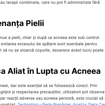
sau terapii combinate, care nu pot fi administrate fără
nanța Pielii
inue a pielii, chiar și după ce acneea este sub control.
și evitarea excesului de spălare sunt esențiale pentru
t să nu se stoarcă coșurile, deoarece acest lucru poate
ca Aliat în Lupta cu Acneea
acneei, dar este esențial să se folosească corect. Prin
rijire și respectarea precauțiilor, utilizatorii pot observa
e apar reacții adverse sau acneea persistă, este crucial să
sonalizat.
Techirghiol – Perla României: Analiza
Dieta Cer