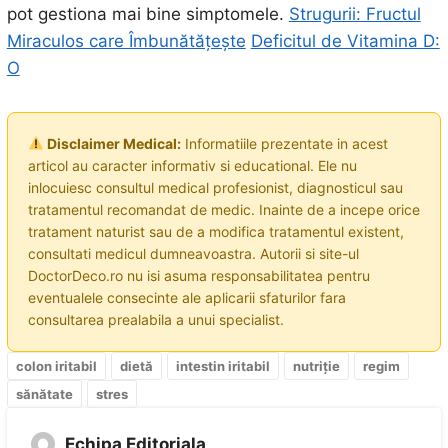
pot gestiona mai bine simptomele.
Strugurii: Fructul
Miraculos care Îmbunătățește
Deficitul de Vitamina D:
O
Disclaimer Medical:
Informatiile prezentate in acest
articol au caracter informativ si educational. Ele nu
inlocuiesc consultul medical profesionist, diagnosticul sau
tratamentul recomandat de medic. Inainte de a incepe orice
tratament naturist sau de a modifica tratamentul existent,
consultati medicul dumneavoastra. Autorii si site-ul
DoctorDeco.ro nu isi asuma responsabilitatea pentru
eventualele consecinte ale aplicarii sfaturilor fara
consultarea prealabila a unui specialist.
colon iritabil
dietă
intestin iritabil
nutriție
regim
sănătate
stres
Echipa Editoriala