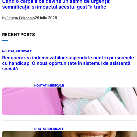
Când o cârpă albă devine un semn de urgență:
semnificația și impactul acestui gest în trafic
26 iulie 2026
by
Echipa Editoriala
RECENT POSTS
NOUTATI MEDICALE
Recuperarea indemnizațiilor suspendate pentru persoanele
cu handicap: O nouă oportunitate în sistemul de asistență
socială
NOUTATI MEDICALE
Tampoanele menstruale: O analiză profundă
a riscurilor legate de metale toxice
NOUTATI MEDICALE
Ceaiul – Băutura care protejează inima: