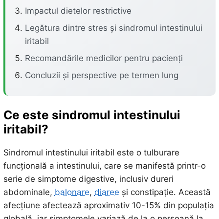
Impactul dietelor restrictive
Legătura dintre stres și sindromul intestinului
iritabil
Recomandările medicilor pentru pacienți
Concluzii și perspective pe termen lung
Ce este sindromul intestinului
iritabil?
Sindromul intestinului iritabil este o tulburare
funcțională a intestinului, care se manifestă printr-o
serie de simptome digestive, inclusiv dureri
abdominale,
balonare
,
diaree
și constipație. Această
afecțiune afectează aproximativ 10-15% din populația
globală, iar simptomele variază de la o persoană la