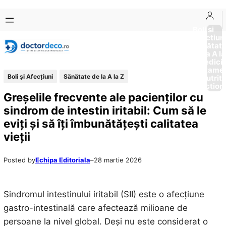
Sari
Skip
la
to
Boli si
Afectiun
conținut
content
Sănătat
de la A la
Medici
Tratame
Boli și Afecțiuni
Sănătate de la A la Z
Nutriti
Diction
Greșelile frecvente ale pacienților cu
sindrom de intestin iritabil: Cum să le
eviți și să îți îmbunătățești calitatea
vieții
Posted by
Echipa Editoriala
–
28 martie 2026
Sindromul intestinului iritabil (SII) este o afecțiune
gastro-intestinală care afectează milioane de
persoane la nivel global. Deși nu este considerat o