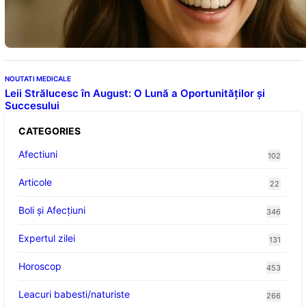
Descoperiri recente despre beneficiile
consumului zilnic
NOUTATI MEDICALE
Leii Strălucesc în August: O Lună a Oportunităților și
Succesului
CATEGORIES
Afectiuni
102
Articole
22
Boli și Afecțiuni
346
Expertul zilei
131
Horoscop
453
Leacuri babesti/naturiste
266