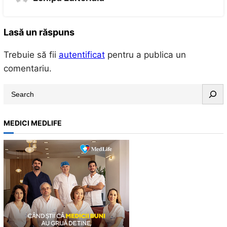
Lasă un răspuns
Trebuie să fii
autentificat
pentru a publica un
comentariu.
S
e
a
MEDICI MEDLIFE
r
c
h