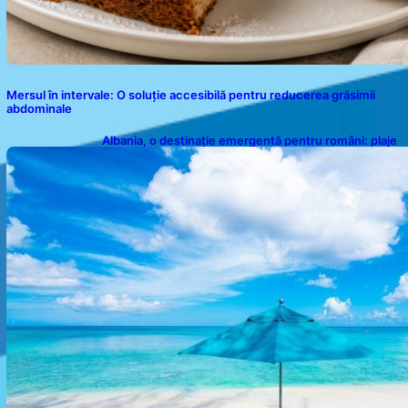
Mersul în intervale: O soluție accesibilă pentru reducerea grăsimii
abdominale
Albania, o destinație emergentă pentru români: plaje
spectaculoase, ape turcoaz și prețuri accesibile