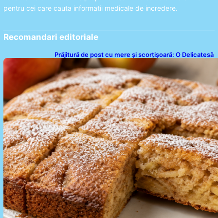
pentru cei care cauta informatii medicale de incredere.
Recomandari editoriale
Prăjitură de post cu mere și scorțișoară: O Delicatesă
Dulce pentru Postul Adormirii Maicii Domnului