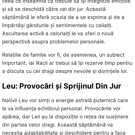
ceea ce înseamnă că trebuie să își integreze emoțiile
și să se deschidă către cei din jur. Această
săptămână le oferă ocazia de a se exprima și de a
împărtăși gândurile și sentimentele cu ceilalți.
Ascultarea activă a celorlalți le va oferi o nouă
perspectivă asupra problemelor personale.
Relațiile de familie vor fi, de asemenea, un subiect
important, iar Racii ar trebui să își rezerve timp pentru
a discuta cu cei dragi despre nevoile și dorințele lor.
Leu: Provocări și Sprijinul Din Jur
Nativii Leu vor simți o energie astrală puternică care
le va influența echilibrul personal. Provocările vor
apărea, dar Leii au la dispoziție o rețea de susținere
din partea celor dragi. Această săptămână va
necesita adaptabilitate și deschidere pentru a face