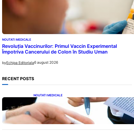
NOUTATI MEDICALE
Revoluția Vaccinurilor: Primul Vaccin Experimental
Împotriva Cancerului de Colon în Studiu Uman
6 august 2026
by
Echipa Editoriala
RECENT POSTS
NOUTATI MEDICALE
Acordul României cu Banca Mondială: O
Analiză Detaliată a Împrumutului și
Condițiilor Impuse