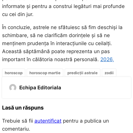
informate și pentru a construi legături mai profunde
cu cei din jur.
În concluzie, astrele ne sfătuiesc să fim deschiși la
schimbare, să ne clarificăm dorințele și să ne
menținem prudența în interacțiunile cu ceilalți.
Această săptămână poate reprezenta un pas
important în călătoria noastră personală.
2026,
horoscop
horoscop martie
predicții astrale
zodii
Echipa Editoriala
Lasă un răspuns
Trebuie să fii
autentificat
pentru a publica un
comentariu.