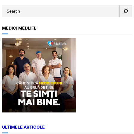
S
e
a
MEDICI MEDLIFE
r
c
h
ULTIMELE ARTICOLE