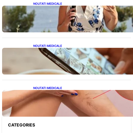
NOUTATI MEDICALE
Nașterea prințesei Eugenie la Lisabona: O
alegere plină de semnificație pentru familia
regală britanică
NOUTATI MEDICALE
Revoluția Bateriilor pentru Telefoane:
Avantaje, Provocări și Viitorul Tehnologiei
Energetice
NOUTATI MEDICALE
Varicele și Umflarea Picioarelor pe Caniculă:
Înțelegerea Simptomelor și Măsurilor de
Prevenție
CATEGORIES