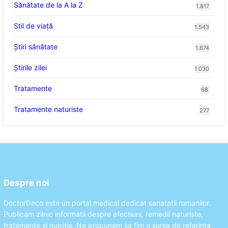
Sănătate de la A la Z
1.817
Stil de viaţă
1.543
Ştiri sănătate
1.674
Știrile zilei
1.030
Tratamente
68
Tratamente naturiste
277
Despre noi
DoctorDeco este un portal medical dedicat sanatatii romanilor.
Publicam zilnic informatii despre afectiuni, remedii naturiste,
tratamente si nutritie. Ne propunem sa fim o sursa de referinta