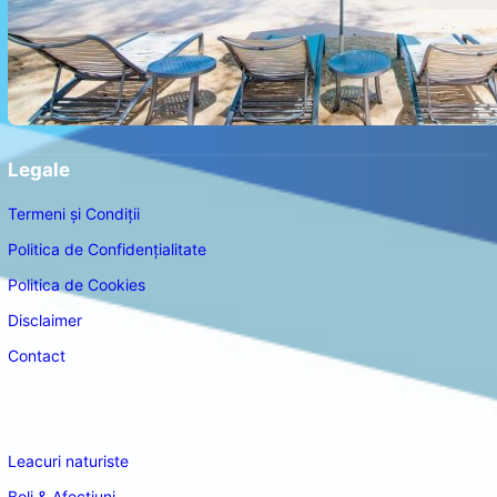
Legale
Termeni și Condiții
Politica de Confidențialitate
Politica de Cookies
Disclaimer
Contact
Navigare
Leacuri naturiste
Boli & Afectiuni