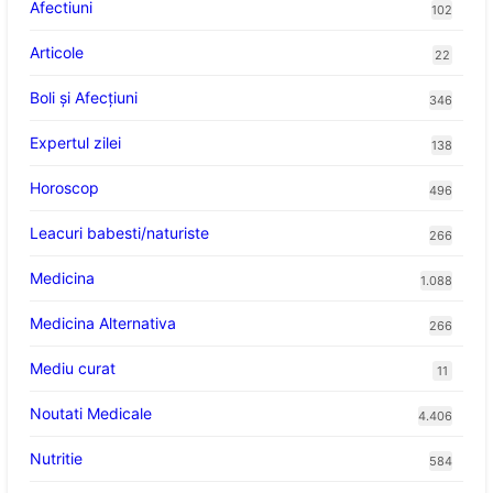
Afectiuni
102
Articole
22
Boli și Afecțiuni
346
Expertul zilei
138
Horoscop
496
Leacuri babesti/naturiste
266
Medicina
1.088
Medicina Alternativa
266
Mediu curat
11
Noutati Medicale
4.406
Nutritie
584