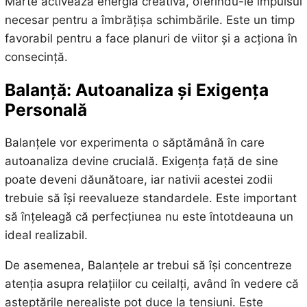
Marte activează energia creativă, oferindu-le impulsul
necesar pentru a îmbrățișa schimbările. Este un timp
favorabil pentru a face planuri de viitor și a acționa în
consecință.
Balanță: Autoanaliza și Exigența
Personală
Balanțele vor experimenta o săptămână în care
autoanaliza devine crucială. Exigența față de sine
poate deveni dăunătoare, iar nativii acestei zodii
trebuie să își reevalueze standardele. Este important
să înțeleagă că perfecțiunea nu este întotdeauna un
ideal realizabil.
De asemenea, Balanțele ar trebui să își concentreze
atenția asupra relațiilor cu ceilalți, având în vedere că
așteptările nerealiste pot duce la tensiuni. Este