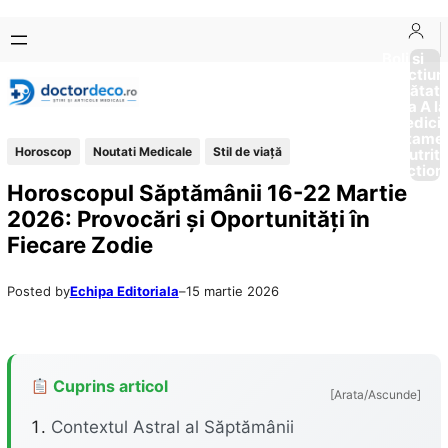
Sari
Skip
la
to
Boli si
Afectiun
conținut
content
Sănătat
de la A la
Medici
Tratame
Horoscop
Noutati Medicale
Stil de viaţă
Nutriti
Diction
Horoscopul Săptămânii 16-22 Martie
2026: Provocări și Oportunități în
Fiecare Zodie
Posted by
Echipa Editoriala
–
15 martie 2026
Cuprins articol
[Arata/Ascunde]
Contextul Astral al Săptămânii