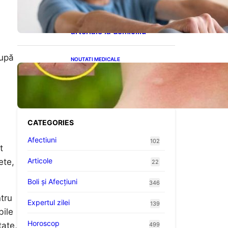
cardiovasculare: Patru
exerciții simple pentru
reducerea tensiunii
arteriale la domiciliu
rupă
NOUTATI MEDICALE
Cum bacteriile pielii
influențează atracția
țânțarilor: O nouă viziune
asupra alegerii victimelor
CATEGORIES
Afectiuni
102
t
Articole
ete,
22
Boli și Afecțiuni
346
ntru
Expertul zilei
139
bile
Horoscop
tate,
499