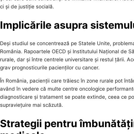
ci și de justiție socială.
Implicările asupra sistemu
Deși studiul se concentrează pe Statele Unite, problema a
România. Rapoartele OECD și Institutului Național de Să
rurale, dar și între centrele universitare și restul țării. 
grav prognosticurile pacienților cu cancer.
În România, pacienții care trăiesc în zone rurale pot în
având în vedere că multe centre oncologice performante 
diagnosticare și tratament se poate extinde, ceea ce poa
supraviețuire mai scăzută.
Strategii pentru îmbunătățir