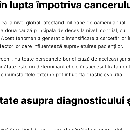
 în lupta împotriva cancerul
că la nivel global, afectând milioane de oameni anual.
e a doua cauză principală de deces la nivel mondial, cu
Acest fenomen a generat o intensificare a cercetărilor î
actorilor care influențează supraviețuirea pacienților.
ecenii, nu toate persoanele beneficiază de aceleași șans
ănătate este un determinant cheie în succesul tratament
i circumstanțele externe pot influența drastic evoluția
tate asupra diagnosticului 
rnică între tipul de asigurare de sănătate și momentul