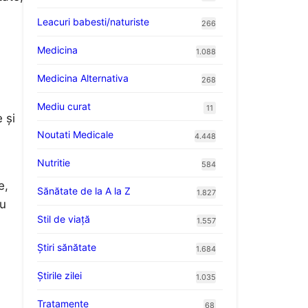
Leacuri babesti/naturiste
266
Medicina
1.088
Medicina Alternativa
268
Mediu curat
11
 și
Noutati Medicale
4.448
Nutritie
584
e,
Sănătate de la A la Z
1.827
ru
Stil de viaţă
1.557
Ştiri sănătate
1.684
Știrile zilei
1.035
Tratamente
68