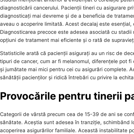
diagnosticării cancerului. Pacienții tineri cu asigurare p
diagnosticați mai devreme și de a beneficia de tratam
aveau o acoperire limitată. Acest decalaj este esențial, 
Diagnosticarea precoce este adesea asociată cu stadii 
opțiuni de tratament mai eficiente și o rată de supravie
Statisticile arată că pacienții asigurați au un risc de de
tipuri de cancer, cum ar fi melanomul, diferențele pot fi
și jumătate mai mici pentru cei cu asigurări complete. Ac
sănătății pacienților și ridică întrebări cu privire la ech
Provocările pentru tinerii p
Categorii de vârstă precum cea de 15-39 de ani se confr
sănătate. Aceștia sunt adesea în tranziție, schimbând 
acoperirea asigurărilor familiale. Această instabilitate 