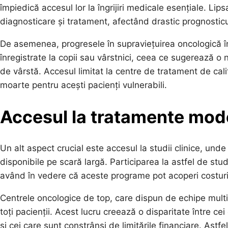
împiedică accesul lor la îngrijiri medicale esențiale. Lips
diagnosticare și tratament, afectând drastic prognosticul
De asemenea, progresele în supraviețuirea oncologică în
înregistrate la copii sau vârstnici, ceea ce sugerează o
de vârstă. Accesul limitat la centre de tratament de calita
moarte pentru acești pacienți vulnerabili.
Accesul la tratamente moder
Un alt aspect crucial este accesul la studii clinice, unde
disponibile pe scară largă. Participarea la astfel de stu
având în vedere că aceste programe pot acoperi costuril
Centrele oncologice de top, care dispun de echipe multid
toți pacienții. Acest lucru creează o disparitate între c
și cei care sunt constrânși de limitările financiare. Astf