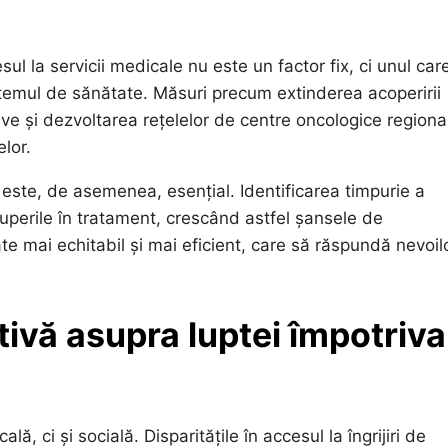
ul la servicii medicale nu este un factor fix, ci unul car
sistemul de sănătate. Măsuri precum extinderea acoperirii
ive și dezvoltarea rețelelor de centre oncologice regiona
lor.
l este, de asemenea, esențial. Identificarea timpurie a
ruperile în tratament, crescând astfel șansele de
te mai echitabil și mai eficient, care să răspundă nevoil
ivă asupra luptei împotriva
, ci și socială. Disparitățile în accesul la îngrijiri de