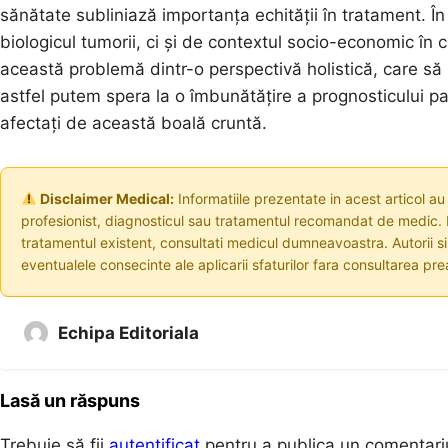
sănătate subliniază importanța echității în tratament. 
biologicul tumorii, ci și de contextul socio-economic în
această problemă dintr-o perspectivă holistică, care să 
astfel putem spera la o îmbunătățire a prognosticului pac
afectați de această boală cruntă.
Disclaimer Medical:
Informatiile prezentate in acest articol au
profesionist, diagnosticul sau tratamentul recomandat de medic. I
tratamentul existent, consultati medicul dumneavoastra. Autorii s
eventualele consecinte ale aplicarii sfaturilor fara consultarea prea
Echipa Editoriala
Lasă un răspuns
Trebuie să fii
autentificat
pentru a publica un comentari