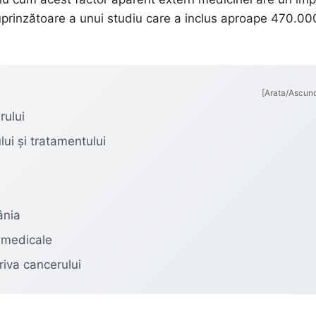
prinzătoare a unui studiu care a inclus aproape 470.00
[Arata/Ascun
rului
ui și tratamentului
ânia
i medicale
riva cancerului