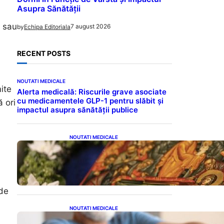
Asupra Sănătății
e sau
7 august 2026
by
Echipa Editoriala
RECENT POSTS
NOUTATI MEDICALE
ite
Alerta medicală: Riscurile grave asociate
cu medicamentele GLP-1 pentru slăbit și
 ori
impactul asupra sănătății publice
NOUTATI MEDICALE
Postul Adormirii Maicii
Domnului: Tradiții,
Superstiții și Implicații
Spiritualitate în 2026
 de
NOUTATI MEDICALE
Îmbunătățirea sănătății