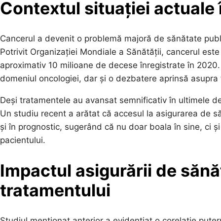
Contextul situației actuale
Cancerul a devenit o problemă majoră de sănătate publi
Potrivit Organizației Mondiale a Sănătății, cancerul est
aproximativ 10 milioane de decese înregistrate în 2020. 
domeniul oncologiei, dar și o dezbatere aprinsă asupra f
Deși tratamentele au avansat semnificativ în ultimele d
Un studiu recent a arătat că accesul la asigurarea de s
și în prognostic, sugerând că nu doar boala în sine, ci ș
pacientului.
Impactul asigurării de sănă
tratamentului
Studiul menționat anterior a evidențiat o corelație pute