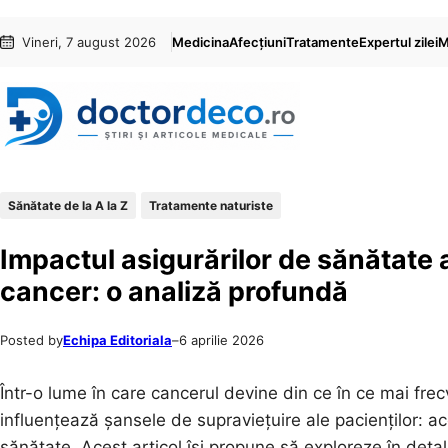
Sari
Skip
Vineri, 7 august 2026
Medicina
Afecțiuni
Tratamente
Expertul zilei
M
la
to
conținut
content
Sănătate de la A la Z
Tratamente naturiste
Impactul asigurărilor de sănătate a
cancer: o analiză profundă
Posted by
Echipa Editoriala
–
6 aprilie 2026
Într-o lume în care cancerul devine din ce în ce mai fre
influențează șansele de supraviețuire ale pacienților: ac
sănătate. Acest articol își propune să exploreze în det