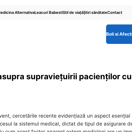
edicina Alternativa
Leacuri Babesti
Stil de viaţă
Ştiri sănătate
Contact
Boli si Afect
supra supraviețuirii pacienților cu
cvent, cercetările recente evidențiază un aspect esențial
cesul la sistemul medical, dictat de tipul de asigurare d
aliu cum acest factor aparent extern medicinei are un im