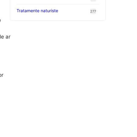
Tratamente naturiste
277
e
le ar
or