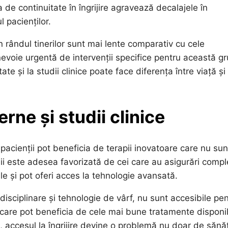
a de continuitate în îngrijire agravează decalajele în
 pacienților.
 rândul tinerilor sunt mai lente comparativ cu cele
 nevoie urgentă de intervenții specifice pentru această g
te și la studii clinice poate face diferența între viață și
ne și studii clinice
 pacienții pot beneficia de terapii inovatoare care nu sun
dii este adesea favorizată de cei care au asigurări compl
e și pot oferi acces la tehnologie avansată.
isciplinare și tehnologie de vârf, nu sunt accesibile pe
ei care pot beneficia de cele mai bune tratamente disponi
el, accesul la îngrijire devine o problemă nu doar de sănă