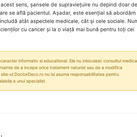
În acest sens, șansele de supraviețuire nu depind doar d
 care se află pacientul. Așadar, este esențial să abordăm
includă atât aspectele medicale, cât și cele sociale. Nu
ienților cu cancer și la o viață mai bună pentru toți cei
 caracter informativ si educational. Ele nu inlocuiesc consultul medica
nainte de a incepe orice tratament naturist sau de a modifica
i site-ul DoctorDeco.ro nu isi asuma responsabilitatea pentru
labila a unui specialist.
u.