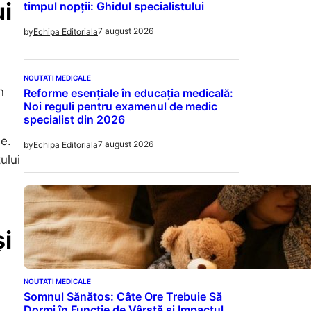
ui
timpul nopții: Ghidul specialistului
7 august 2026
by
Echipa Editoriala
NOUTATI MEDICALE
n
Reforme esențiale în educația medicală:
Noi reguli pentru examenul de medic
specialist din 2026
e.
7 august 2026
by
Echipa Editoriala
ului
și
NOUTATI MEDICALE
Somnul Sănătos: Câte Ore Trebuie Să
Dormi în Funcție de Vârstă și Impactul