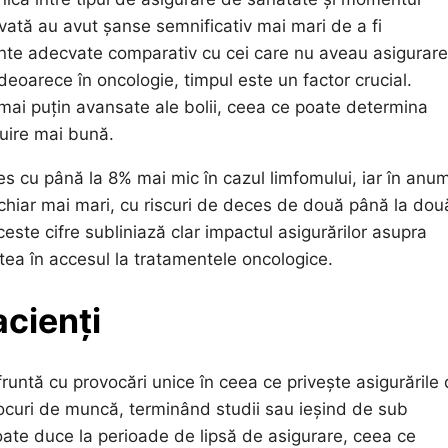
rivată au avut șanse semnificativ mai mari de a fi
ente adecvate comparativ cu cei care nu aveau asigurar
deoarece în oncologie, timpul este un factor crucial.
mai puțin avansate ale bolii, ceea ce poate determina
țuire mai bună.
ces cu până la 8% mai mic în cazul limfomului, iar în anum
 chiar mai mari, cu riscuri de deces de două până la două
este cifre subliniază clar impactul asigurărilor asupra
itatea în accesul la tratamentele oncologice.
acienți
untă cu provocări unice în ceea ce privește asigurările
locuri de muncă, terminând studii sau ieșind de sub
poate duce la perioade de lipsă de asigurare, ceea ce