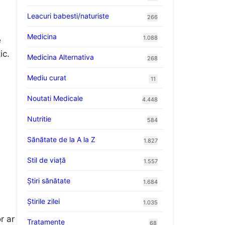
Leacuri babesti/naturiste
266
Medicina
1.088
e
ic.
Medicina Alternativa
268
Mediu curat
11
Noutati Medicale
4.448
u
Nutritie
584
Sănătate de la A la Z
1.827
Stil de viaţă
1.557
Ştiri sănătate
1.684
Știrile zilei
1.035
r ar
Tratamente
68