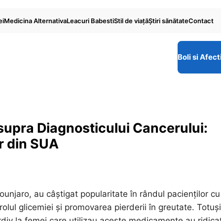
ei
Medicina Alternativa
Leacuri Babesti
Stil de viaţă
Ştiri sănătate
Contact
Boli si Afect
upra Diagnosticului Cancerului:
or din SUA
njaro, au câștigat popularitate în rândul pacienților cu
rolul glicemiei și promovarea pierderii în greutate. Totuși
rdiv la femei care utilizau aceste medicamente au ridica