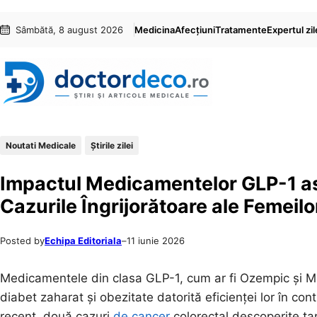
Sari
Skip
Sâmbătă, 8 august 2026
Medicina
Afecțiuni
Tratamente
Expertul zil
la
to
conținut
content
Noutati Medicale
Știrile zilei
Impactul Medicamentelor GLP-1 as
Cazurile Îngrijorătoare ale Femeil
Posted by
Echipa Editoriala
–
11 iunie 2026
Medicamentele din clasa GLP-1, cum ar fi Ozempic și Mou
diabet zaharat și obezitate datorită eficienței lor în cont
recent, două cazuri
de cancer
colorectal descoperite ta