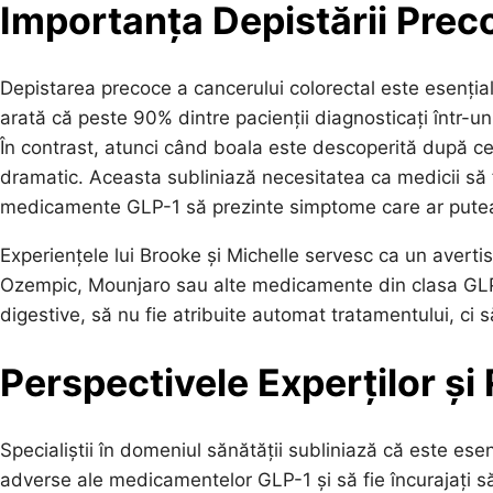
Importanța Depistării Prec
Depistarea precoce a cancerului colorectal este esențial
arată că peste 90% dintre pacienții diagnosticați într-un 
În contrast, atunci când boala este descoperită după ce
dramatic. Aceasta subliniază necesitatea ca medicii să fi
medicamente GLP-1 să prezinte simptome care ar putea i
Experiențele lui Brooke și Michelle servesc ca un avert
Ozempic, Mounjaro sau alte medicamente din clasa GLP-1
digestive, să nu fie atribuite automat tratamentului, ci 
Perspectivele Experților ș
Specialiștii în domeniul sănătății subliniază că este esen
adverse ale medicamentelor GLP-1 și să fie încurajați s