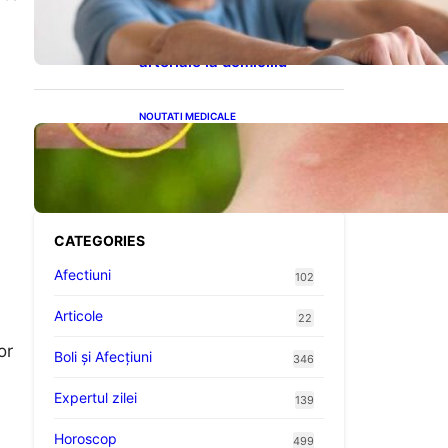
cardiovasculare: Patru
exerciții simple pentru
reducerea tensiunii
arteriale la domiciliu
NOUTATI MEDICALE
Cum bacteriile pielii
influențează atracția
țânțarilor: O nouă viziune
asupra alegerii victimelor
CATEGORIES
Afectiuni
102
Articole
22
or
Boli și Afecțiuni
346
Expertul zilei
139
Horoscop
499