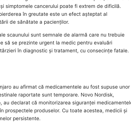
și simptomele cancerului poate fi extrem de dificilă.
ierderea în greutate este un efect așteptat al
ării de sănătate a pacienților.
ve ale scaunului sunt semnale de alarmă care nu trebuie
e să se prezinte urgent la medic pentru evaluări
rzieri în diagnostic și tratament, cu consecințe fatale.
njaro au afirmat că medicamentele au fost supuse unor
ntestinale raportate sunt temporare. Novo Nordisk,
ro, au declarat că monitorizarea siguranței medicamentel
 în prospectele produselor. Cu toate acestea, medicii și
omelor persistente.