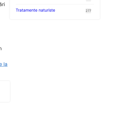
ări
Tratamente naturiste
277
n
e la