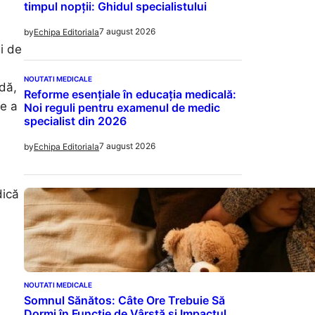
timpul nopții: Ghidul specialistului
7 august 2026
by
Echipa Editoriala
i de
NOUTATI MEDICALE
idă,
Reforme esențiale în educația medicală:
te a
Noi reguli pentru examenul de medic
specialist din 2026
7 august 2026
by
Echipa Editoriala
dică
NOUTATI MEDICALE
Somnul Sănătos: Câte Ore Trebuie Să
Dormi în Funcție de Vârstă și Impactul