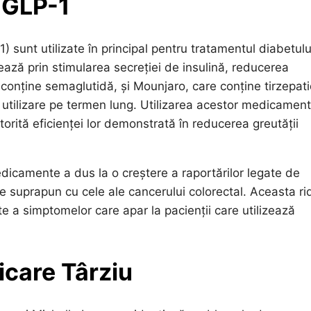
 GLP-1
sunt utilizate în principal pentru tratamentul diabetulu
ază prin stimularea secreției de insulină, reducerea
re conține semaglutidă, și Mounjaro, care conține tirzepat
 utilizare pe termen lung. Utilizarea acestor medicamen
torită eficienței lor demonstrată în reducerea greutății
edicamente a dus la o creștere a raportărilor legate de
e suprapun cu cele ale cancerului colorectal. Aceasta ri
nte a simptomelor care apar la pacienții care utilizează
icare Târziu