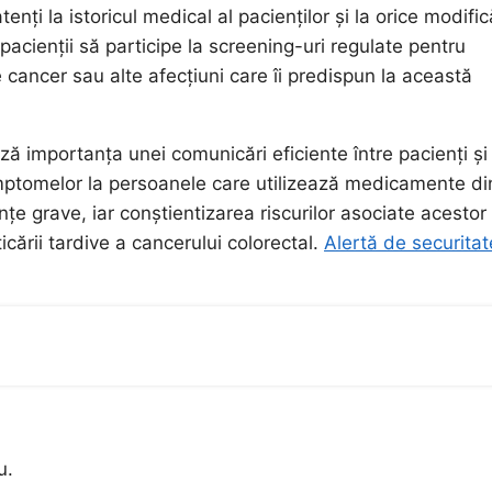
atenți la istoricul medical al pacienților și la orice modific
acienții să participe la screening-uri regulate pentru
e cancer sau alte afecțiuni care îi predispun la această
ază importanța unei comunicări eficiente între pacienți și
imptomelor la persoanele care utilizează medicamente di
e grave, iar conștientizarea riscurilor asociate acestor
ării tardive a cancerului colorectal.
Alertă de securitat
u.