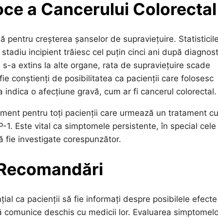
oce a Cancerului Colorectal
ă pentru creșterea șanselor de supraviețuire. Statisticil
stadiu incipient trăiesc cel puțin cinci ani după diagnost
 s-a extins la alte organe, rata de supraviețuire scade
e conștienți de posibilitatea ca pacienții care folosesc
ndica o afecțiune gravă, cum ar fi cancerul colorectal.
isment pentru toți pacienții care urmează un tratament c
. Este vital ca simptomele persistente, în special cele
să fie investigate corespunzător.
i Recomandări
țial ca pacienții să fie informați despre posibilele efecte
ă comunice deschis cu medicii lor. Evaluarea simptomelo