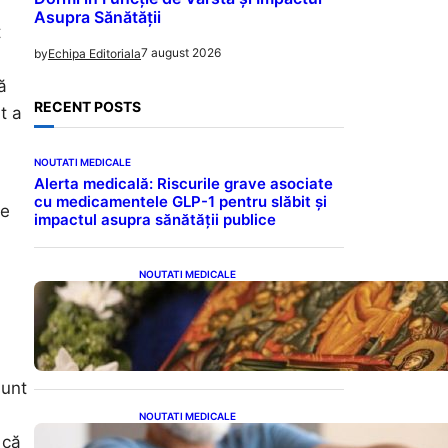
Asupra Sănătății
t
7 august 2026
by
Echipa Editoriala
ă
RECENT POSTS
t a
NOUTATI MEDICALE
Alerta medicală: Riscurile grave asociate
cu medicamentele GLP-1 pentru slăbit și
le
impactul asupra sănătății publice
NOUTATI MEDICALE
Postul Adormirii Maicii
Domnului: Tradiții,
Superstiții și Implicații
Spiritualitate în 2026
sunt
NOUTATI MEDICALE
Îmbunătățirea sănătății
 că