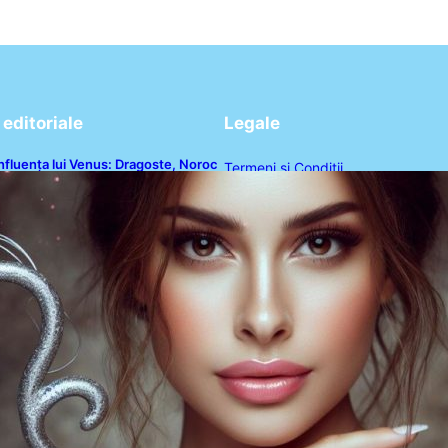
editoriale
Legale
nfluența lui Venus: Dragoste, Noroc
Termeni și Condiții
i Oportunități pentru Tauri și Balanțe
n Weekendul 8-9 August
Politica de Confidențialitate
Politica de Cookies
Disclaimer
Contact