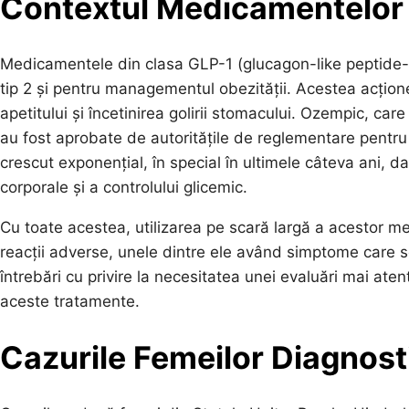
Contextul Medicamentelor
Medicamentele din clasa GLP-1 (glucagon-like peptide-1) 
tip 2 și pentru managementul obezității. Acestea acțione
apetitului și încetinirea golirii stomacului. Ozempic, ca
au fost aprobate de autoritățile de reglementare pentru
crescut exponențial, în special în ultimele câteva ani, da
corporale și a controlului glicemic.
Cu toate acestea, utilizarea pe scară largă a acestor m
reacții adverse, unele dintre ele având simptome care s
întrebări cu privire la necesitatea unei evaluări mai ate
aceste tratamente.
Cazurile Femeilor Diagnost