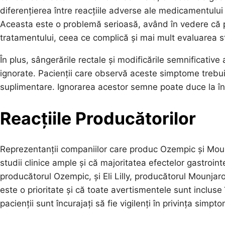
diferențierea între reacțiile adverse ale medicamentului 
Aceasta este o problemă serioasă, având în vedere că p
tratamentului, ceea ce complică și mai mult evaluarea st
În plus, sângerările rectale și modificările semnificati
ignorate. Pacienții care observă aceste simptome trebui
suplimentare. Ignorarea acestor semne poate duce la întâ
Reacțiile Producătorilor
Reprezentanții companiilor care produc Ozempic și Mou
studii clinice ample și că majoritatea efectelor gastroi
producătorul Ozempic, și Eli Lilly, producătorul Mounja
este o prioritate și că toate avertismentele sunt incluse
pacienții sunt încurajați să fie vigilenți în privința simpt