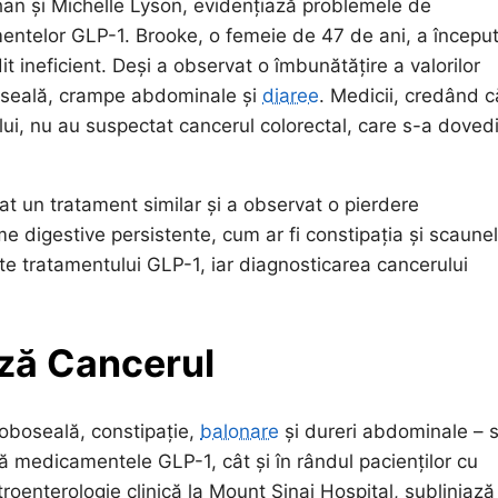
han și Michelle Lyson, evidențiază problemele de
mentelor GLP-1. Brooke, o femeie de 47 de ani, a începu
ineficient. Deși a observat o îmbunătățire a valorilor
oseală, crampe abdominale și
diaree
. Medicii, credând c
i, nu au suspectat cancerul colorectal, care s-a dovedi
at un tratament similar și a observat o pierdere
me digestive persistente, cum ar fi constipația și scaune
te tratamentului GLP-1, iar diagnosticarea cancerului
ză Cancerul
oboseală, constipație,
balonare
și dureri abdominale – 
ază medicamentele GLP-1, cât și în rândul pacienților cu
roenterologie clinică la Mount Sinai Hospital, subliniază