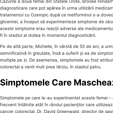
Cazurile a două femei din Statele Unite, Brooke Hinder
diagnosticare care pot apărea în urma utilizării medica
tratamentul cu Ozempic după ce metforminul s-a dovedit 
glicemiei, a început să experimenteze simptome de ob
aceste simptome erau reacții adverse ale medicamentulu
fi în stadiul al doilea în momentul diagnosticării.
Pe de altă parte, Michelle, în vârstă de 55 de ani, a urm
semnificativă în greutate, însă a suferit și ea de simpto
multiple pe zi. De asemenea, simptomele au fost atribui
colorectal a venit mult prea târziu, în stadiul patru.
Simptomele Care Maschea
Simptomele pe care le-au experimentat aceste femei – 
frecvent întâlnite atât în rândul pacienților care utilize
cancer colorectal. Dr. David Greenwald, director de gast