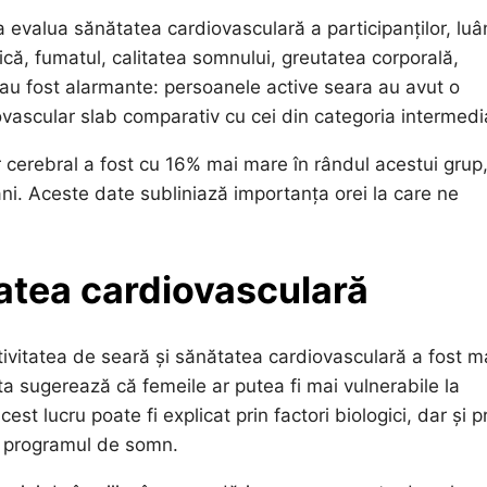
u a evalua sănătatea cardiovasculară a participanților, lu
zică, fumatul, calitatea somnului, greutatea corporală,
e au fost alarmante: persoanele active seara au avut o
vascular slab comparativ cu cei din categoria intermedi
ar cerebral a fost cu 16% mai mare în rândul acestui grup
ni. Aceste date subliniază importanța orei la care ne
tatea cardiovasculară
ctivitatea de seară și sănătatea cardiovasculară a fost m
ta sugerează că femeile ar putea fi mai vulnerabile la
st lucru poate fi explicat prin factori biologici, dar și p
ța programul de somn.