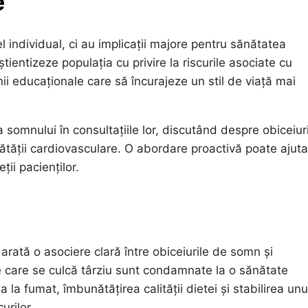
e
l individual, ci au implicații majore pentru sănătatea
tientizeze populația cu privire la riscurile asociate cu
 educaționale care să încurajeze un stil de viață mai
somnului în consultațiile lor, discutând despre obiceiur
ătății cardiovasculare. O abordare proactivă poate ajuta
ții pacienților.
 arată o asociere clară între obiceiurile de somn și
 care se culcă târziu sunt condamnate la o sănătate
 la fumat, îmbunătățirea calității dietei și stabilirea unu
urilor.