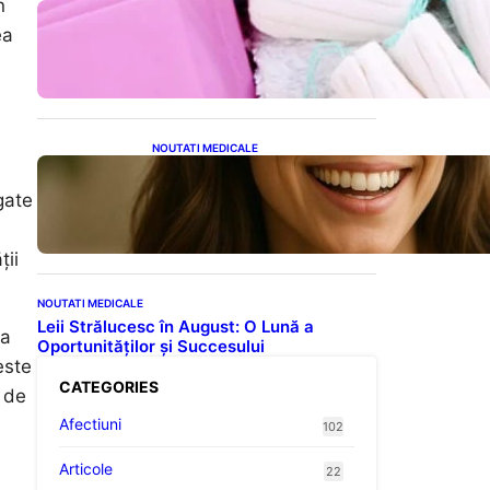
n
Tampoanele menstruale: O
ea
analiză profundă a riscurilor
legate de metale toxice
NOUTATI MEDICALE
Ceaiul – Băutura care
protejează inima:
gate
Descoperiri recente despre
beneficiile consumului zilnic
ții
NOUTATI MEDICALE
Leii Strălucesc în August: O Lună a
ia
Oportunităților și Succesului
este
CATEGORIES
r de
Afectiuni
102
Articole
22