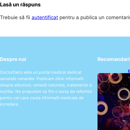
Lasă un răspuns
Trebuie să fii
autentificat
pentru a publica un comentari
Despre noi
Recomandari 
E
DoctorDeco este un portal medical dedicat
2
sanatatii romanilor. Publicam zilnic informatii
T
despre afectiuni, remedii naturiste, tratamente si
nutritie. Ne propunem sa fim o sursa de referinta
pentru cei care cauta informatii medicale de
incredere.