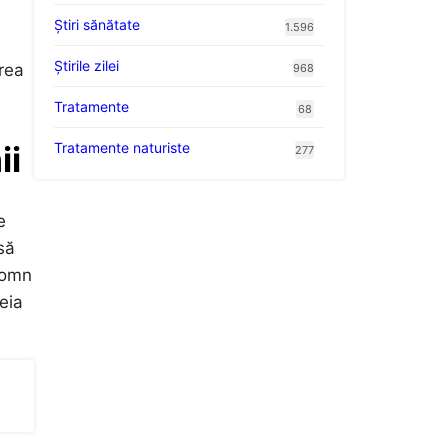
Ştiri sănătate
1.596
Știrile zilei
rea
968
Tratamente
68
ii
Tratamente naturiste
277
e
să
somn
heia