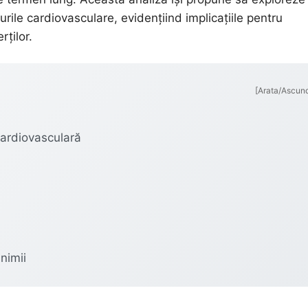
curile cardiovasculare, evidențiind implicațiile pentru
ților.
[Arata/Ascun
cardiovasculară
nimii