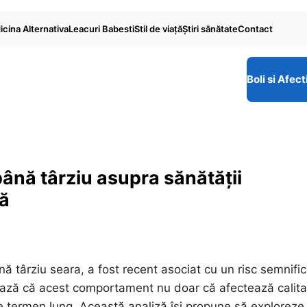
cina Alternativa
Leacuri Babesti
Stil de viaţă
Ştiri sănătate
Contact
Boli si Afect
până târziu asupra sănătății
tă
 târziu seara, a fost recent asociat cu un risc semnific
ază că acest comportament nu doar că afectează calit
e termen lung. Această analiză își propune să exploreze 