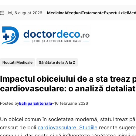
Sari
Skip
Joi, 6 august 2026
Medicina
Afecțiuni
Tratamente
Expertul zilei
Medi
la
to
conținut
content
Noutati Medicale
Sănătate de la A la Z
Impactul obiceiului de a sta treaz 
cardiovasculare: o analiză detalia
Posted by
Echipa Editoriala
–
16 februarie 2026
Un obicei comun în societatea modernă, statul treaz până
crescut de boli
cardiovasculare. Studiile
recente sugere
somnului, dar poate și să influențeze sănătatea inimii p