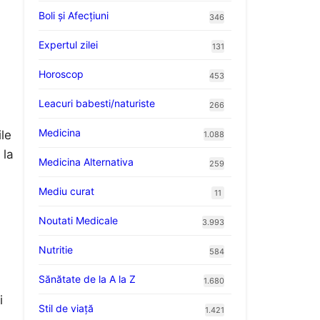
Boli și Afecțiuni
346
Expertul zilei
131
Horoscop
453
Leacuri babesti/naturiste
266
Medicina
ile
1.088
 la
Medicina Alternativa
259
Mediu curat
11
Noutati Medicale
3.993
Nutritie
584
Sănătate de la A la Z
1.680
i
Stil de viaţă
1.421