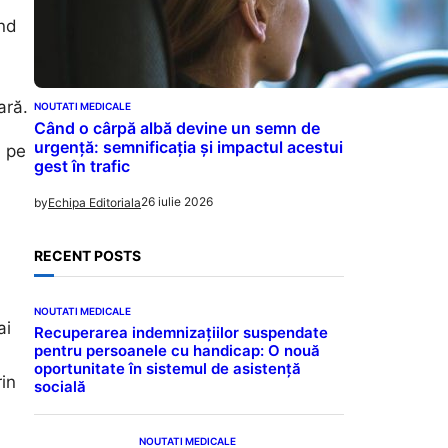
ând
ară.
NOUTATI MEDICALE
Când o cârpă albă devine un semn de
urgență: semnificația și impactul acestui
, pe
gest în trafic
26 iulie 2026
by
Echipa Editoriala
RECENT POSTS
NOUTATI MEDICALE
ai
Recuperarea indemnizațiilor suspendate
pentru persoanele cu handicap: O nouă
oportunitate în sistemul de asistență
rin
socială
NOUTATI MEDICALE