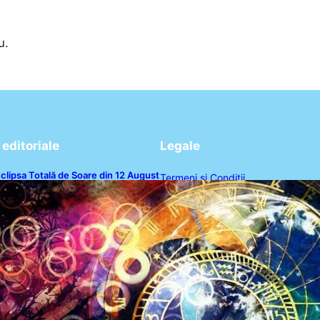
u.
editoriale
Legale
clipsa Totală de Soare din 12 August
Termeni și Condiții
026: O Analiză a Impactului asupra
rei Zodii și a Ciclului de 18 Ani
Politica de Confidențialitate
Politica de Cookies
Disclaimer
Contact