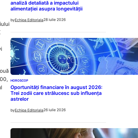
analiză detaliată a impactului
alimentației asupra longevității
28 iulie 2026
by
Echipa Editoriala
ului
K
i
două
:00,
HOROSCOP
Oportunități financiare în august 2026:
l
Trei zodii care strălucesc sub influența
astrelor
26 iulie 2026
by
Echipa Editoriala