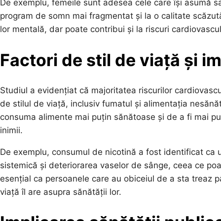
De exemplu, femeile sunt adesea cele care își asumă sar
program de somn mai fragmentat și la o calitate scăzut
lor mentală, dar poate contribui și la riscuri cardiovascu
Factori de stil de viață și i
Studiul a evidențiat că majoritatea riscurilor cardiovas
de stilul de viață, inclusiv fumatul și alimentația nesăn
consuma alimente mai puțin sănătoase și de a fi mai puți
inimii.
De exemplu, consumul de nicotină a fost identificat ca u
sistemică și deteriorarea vaselor de sânge, ceea ce poa
esențial ca persoanele care au obiceiul de a sta treaz pâ
viață îl are asupra sănătății lor.