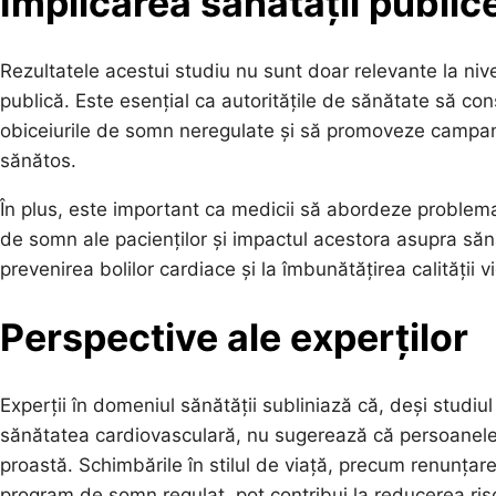
Implicarea sănătății public
Rezultatele acestui studiu nu sunt doar relevante la nive
publică. Este esențial ca autoritățile de sănătate să conș
obiceiurile de somn neregulate și să promoveze campanii
sănătos.
În plus, este important ca medicii să abordeze problema 
de somn ale pacienților și impactul acestora asupra săn
prevenirea bolilor cardiace și la îmbunătățirea calității vie
Perspective ale experților
Experții în domeniul sănătății subliniază că, deși studiul
sănătatea cardiovasculară, nu sugerează că persoanele
proastă. Schimbările în stilul de viață, precum renunțarea
program de somn regulat, pot contribui la reducerea risc