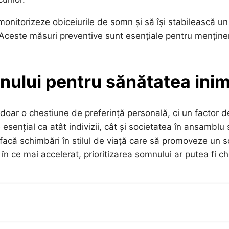
onitorizeze obiceiurile de somn și să își stabilească un
 Aceste măsuri preventive sunt esențiale pentru menține
ului pentru sănătatea inim
 doar o chestiune de preferință personală, ci un factor d
esențial ca atât indivizii, cât și societatea în ansamblu 
 facă schimbări în stilul de viață care să promoveze un 
e în ce mai accelerat, prioritizarea somnului ar putea fi c