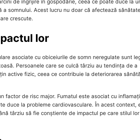
cini de îngrijire în gospodărie, ceea ce poate duce la u
ă a somnului. Acest lucru nu doar că afectează sănătat
lare crescute.
mpactul lor
culare asociate cu obiceiurile de somn neregulate sunt le
ătoasă. Persoanele care se culcă târziu au tendința de a
n active fizic, ceea ce contribuie la deteriorarea sănătă
n factor de risc major. Fumatul este asociat cu inflamaț
te duce la probleme cardiovasculare. În acest context, 
nă târziu să fie conștiente de impactul pe care stilul lo