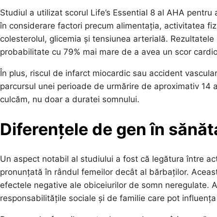
Studiul a utilizat scorul Life’s Essential 8 al AHA pentr
în considerare factori precum alimentația, activitatea fi
colesterolul, glicemia și tensiunea arterială. Rezultatel
probabilitate cu 79% mai mare de a avea un scor cardio
În plus, riscul de infarct miocardic sau accident vascul
parcursul unei perioade de urmărire de aproximativ 14 a
culcăm, nu doar a duratei somnului.
Diferențele de gen în sănă
Un aspect notabil al studiului a fost că legătura între a
pronunțată în rândul femeilor decât al bărbaților. Aceas
efectele negative ale obiceiurilor de somn neregulate. Ace
responsabilitățile sociale și de familie care pot influen